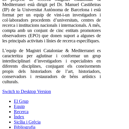
Mediterranei està dirigit pel Dr. Manuel Castiñeiras
(IP) de la Universitat Autònoma de Barcelona i està
format per un equip de vint-i-un investigadors i
col·laboradors procedents d’universitats, centres de
recerca i institucions nacionals i internacionals. A més,
compta amb un conjunt de cinc entitats promotores
observadores (EPO) que donen suport a algunes de
les principals activitats i línies de recerca específiques.
L’equip de Magistri Cataloniae & Mediterranei es
caracteritza per aglutinar i conformar un grup
interdisciplinari d’investigadors i especialistes en
diferents disciplines, conjugant els coneixements
propis dels historiadors de l’art, historiadors,
conservadors i restauradors de béns artístics i
culturals.
Switch to Desktop Version
El Grup
Equip
Recerca
Índex
Sicília i Grècia
Bibliografia