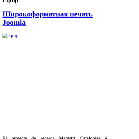
Equip
Широкоформатная печать
Joomla
El projecte de recerca Magistri Cataloniae &