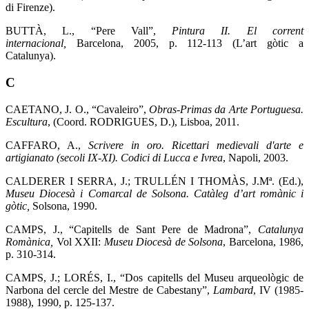
di Firenze).
BUTTÀ, L., “Pere Vall”,
Pintura II. El corrent
internacional,
Barcelona, 2005, p. 112-113 (L’art gòtic a
Catalunya).
C
CAETANO, J. O., “Cavaleiro”,
Obras-Primas da Arte Portuguesa.
Escultura
, (Coord. RODRIGUES, D.), Lisboa, 2011.
CAFFARO, A.,
Scrivere in oro. Ricettari medievali d'arte e
artigianato (secoli IX-XI). Codici di Lucca e Ivrea
, Napoli, 2003.
CALDERER I SERRA, J.; TRULLÉN I THOMÀS, J.Mª. (Ed.),
Museu Diocesà i Comarcal de Solsona. Catàleg d’art romànic i
gòtic,
Solsona, 1990.
CAMPS, J., “Capitells de Sant Pere de Madrona”,
Catalunya
Romànica,
Vol XXII:
Museu Diocesà de Solsona
, Barcelona, 1986,
p. 310-314.
CAMPS, J.; LORÉS, I., “Dos capitells del Museu arqueològic de
Narbona del cercle del Mestre de Cabestany”,
Lambard
, IV (1985-
1988), 1990, p. 125-137.