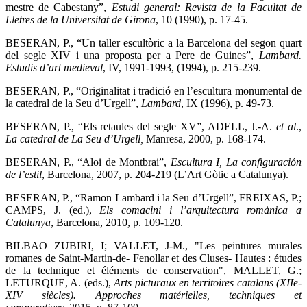
mestre de Cabestany”,
Estudi general: Revista de la Facultat de
Lletres de la Universitat de Girona
, 10 (1990), p. 17-45.
BESERAN, P., “Un taller escultòric a la Barcelona del segon quart
del segle XIV i una proposta per a Pere de Guines”,
Lambard.
Estudis d’art medieval
, IV, 1991-1993, (1994), p. 215-239.
BESERAN, P., “Originalitat i tradició en l’escultura monumental de
la catedral de la Seu d’Urgell”,
Lambard
, IX (1996), p. 49-73.
BESERAN, P., “Els retaules del segle XV”, ADELL, J.-A.
et al
.,
La catedral de La Seu d’Urgell,
Manresa, 2000, p. 168-174.
BESERAN, P., “Aloi de Montbrai”,
Escultura I, La configuración
de l’estil
, Barcelona, 2007, p. 204-219 (L’Art Gòtic a Catalunya).
BESERAN, P., “Ramon Lambard i la Seu d’Urgell”, FREIXAS, P.;
CAMPS, J. (ed.),
Els comacini i l’arquitectura romànica a
Catalunya
, Barcelona, 2010, p. 109-120.
BILBAO ZUBIRI, I; VALLET, J-M., "Les peintures murales
romanes de Saint-Martin-de- Fenollar et des Cluses- Hautes : études
de la technique et éléments de conservation", MALLET, G.;
LETURQUE, A. (eds.),
Arts picturaux en territoires catalans (XIIe-
XIV siècles). Approches matérielles, techniques et