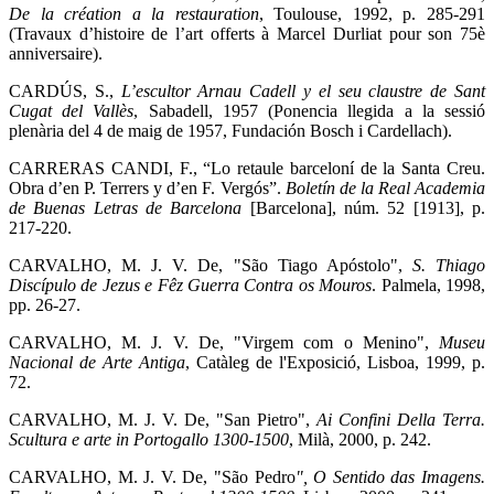
De la création a la restauration
, Toulouse, 1992, p. 285-291
(Travaux d’histoire de l’art offerts à Marcel Durliat pour son 75è
anniversaire).
CARDÚS, S.,
L’escultor Arnau Cadell y el seu claustre de Sant
Cugat del Vallès
, Sabadell, 1957 (Ponencia llegida a la sessió
plenària del 4 de maig de 1957, Fundación Bosch i Cardellach).
CARRERAS CANDI, F., “Lo retaule barceloní de la Santa Creu.
Obra d’en P. Terrers y d’en F. Vergós”.
Boletín de la Real Academia
de Buenas Letras de Barcelona
[Barcelona], núm. 52 [1913], p.
217-220.
CARVALHO, M. J. V. De, "São Tiago Apóstolo",
S. Thiago
Discípulo de Jezus e Fêz Guerra Contra os Mouros
. Palmela, 1998,
pp. 26-27.
CARVALHO, M. J. V. De, "Virgem com o Menino",
Museu
Nacional de Arte Antiga
, Catàleg de l'Exposició, Lisboa, 1999, p.
72.
CARVALHO, M. J. V. De, "San Pietro",
Ai Confini Della Terra.
Scultura e arte in Portogallo 1300-1500
, Milà, 2000, p. 242.
CARVALHO, M. J. V. De, "São Pedro
", O Sentido das Imagens.