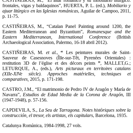
CASTIÑEIRAS, M., “El altar románico y su mobiliario litúrgico:
frontales, vigas y baldaquinos”, HUERTA, P. L. (ed.),
Mobiliario y
ajuar litúrgico en las Iglesias románicas
,
Aguilar de Campoo, 2011,
p. 11-75.
CASTIÑEIRAS, M., “Catalan Panel Painting around 1200, the
Eastern Mediterranean and Byzantium”,
Romanesque and the
Eastern Mediterranean, International Conference
(British
Archaeological Association, Palermo, 16-18 abril 2012).
CASTIÑEIRAS, M.
et al.
,
“
Les peintures murales de Saint-
Sauveur de Casesnoves (Îlle-sur-Têt, Pyrenées Orientales) :
restitution 3D de l’église et des décors peints
”
, MALLET,G.;
LETURQUE, A., (eds.),
Arts picturaux en territoires catalans
(XIIe-XIVe siècle). Approches matérielles, techniques et
comparatives,
2015, p. 171-198.
CASTRO, J.M., “El matrimonio de Pedro IV de Aragón y María de
Navarra”,
Estudios de Edad Media de la Corona de Aragón
, III
(1947-1948), p. 57-156.
CAPDEVILA, S.,
La Seu de Tarragona. Notes històriques sobre la
construcción, el tresor, els artistas, els capitulars
, Barcelona, 1935.
Catalunya Romànica, 1984-1998, 27 vols.