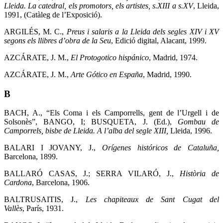
Lleida. La catedral, els promotors, els artistes, s.XIII a s.XV
, Lleida,
1991, (Catàleg de l’Exposició).
ARGILÉS, M. C.,
Preus i salaris a la Lleida dels segles XIV i XV
segons els llibres d’obra de la Seu
, Edició digital, Alacant, 1999.
AZCÁRATE, J. M.,
El Protogotico hispánico
,
Madrid, 1974.
AZCÁRATE, J. M.,
Arte Gótico en España
, Madrid, 1990.
B
BACH, A., “Els Coma i els Camporrells, gent de l’Urgell i de
Solsonès”, BANGO, I; BUSQUETA, J. (Ed.),
Gombau de
Camporrels, bisbe de Lleida. A l’alba del segle XIII,
Lleida, 1996.
BALARI I JOVANY, J.,
Orígenes históricos de Cataluña,
Barcelona, 1899.
BALLARÓ CASAS, J.; SERRA VILARÓ, J.,
Història de
Cardona
, Barcelona, 1906.
BALTRUSAITIS, J.,
Les chapiteaux de Sant Cugat del
Vallès
,
París, 1931.