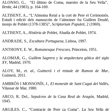
ALONSO, G., “El último de Coma, maestro de la Seu Vella”,
Ilerda,
44 (1983), p. 164-169.
ALTISENT, A., “L’Almoina Reial a la cort de Pere el Cerimoniós.
Estudi i ediciò dels manuscrits de l’almoiner fra Guillem Deudé,
monjo de Poblet (1378-1385)”,
Scriptorium Populeti,
2 (1969).
ALTISENT, A.,
Història de
Poblet, Abadía de Poblet, 1974.
ANDRADE, S.,
Escultura Portuguesa
, Lisboa, 1997.
ANTHONY, E. W.,
Romanesque Frescoes
, Princeton, 1951.
ALOMAR, G.,
Guillem Sagrera y la arquitectura gótica del siglo
XV
, Madrid, 1970.
ALOY, M.,
et. al.
,
Guimerà i el retaule de Ramon de Mur
,
Guimerà, 2011.
AMBRÒS I MONSONÍS, J.,
El monestir de Sant Cugat del Vallès
,
Vilassar de Mar, 1980.
ARCO, R. Del.,
Sepulcros de la Casa Real de Aragón
, Madrid,
1945.
ARGILES, C., “Contracte de Pere ça Coma”,
La Seu Vella de