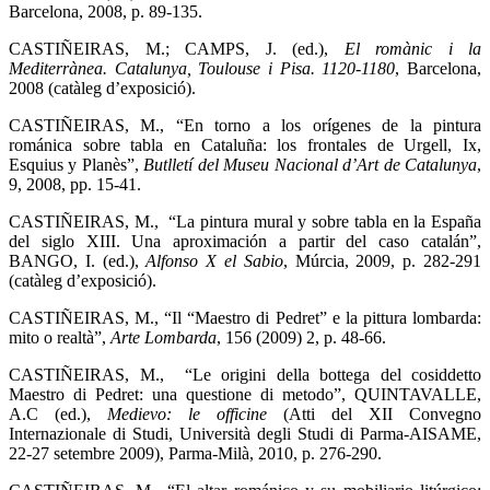
Barcelona, 2008, p. 89-135.
CASTIÑEIRAS, M.; CAMPS, J. (ed.),
El romànic i la
Mediterrànea. Catalunya, Toulouse i Pisa. 1120-1180
,
Barcelona,
2008 (catàleg d’exposició).
CASTIÑEIRAS, M., “En torno a los orígenes de la pintura
románica sobre tabla en Cataluña: los frontales de Urgell, Ix,
Esquius y Planès”,
Butlletí del Museu Nacional d’Art de Catalunya
,
9, 2008, pp. 15-41.
CASTIÑEIRAS, M., “La pintura mural y sobre tabla en la España
del siglo XIII. Una aproximación a partir del caso catalán”,
BANGO, I. (ed.),
Alfonso X el Sabio
,
Múrcia, 2009, p. 282-291
(catàleg d’exposició).
CASTIÑEIRAS, M., “Il “Maestro di Pedret” e la pittura lombarda:
mito o realtà”,
Arte Lombarda
, 156 (2009) 2, p. 48-66.
CASTIÑEIRAS, M., “Le origini della bottega del cosiddetto
Maestro di Pedret: una questione di metodo”, QUINTAVALLE,
A.C (ed.),
Medievo: le officine
(Atti del XII Convegno
Internazionale di Studi, Università degli Studi di Parma-AISAME,
22-27 setembre 2009), Parma-Milà, 2010, p. 276-290.