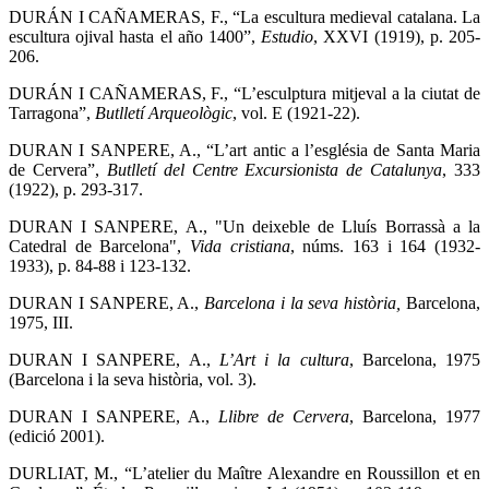
DURÁN I CAÑAMERAS, F., “La escultura medieval catalana. La
escultura ojival hasta el año 1400”,
Estudio
, XXVI (1919), p. 205-
206.
DURÁN I CAÑAMERAS, F., “L’esculptura mitjeval a la ciutat de
Tarragona”,
Butlletí Arqueològic
, vol. E (1921-22).
DURAN I SANPERE, A., “L’art antic a l’església de Santa Maria
de Cervera”,
Butlletí del Centre Excursionista de Catalunya
, 333
(1922), p. 293-317.
DURAN I SANPERE, A., "Un deixeble de Lluís Borrassà a la
Catedral de Barcelona",
Vida cristiana
, núms. 163 i 164 (1932-
1933), p. 84-88 i 123-132.
DURAN I SANPERE, A.,
Barcelona i la seva història,
Barcelona,
1975, III.
DURAN I SANPERE, A.,
L’Art i la cultura
, Barcelona, 1975
(Barcelona i la seva història, vol. 3).
DURAN I SANPERE, A.,
Llibre de Cervera
, Barcelona, 1977
(edició 2001).
DURLIAT, M., “L’atelier du Maître Alexandre en Roussillon et en