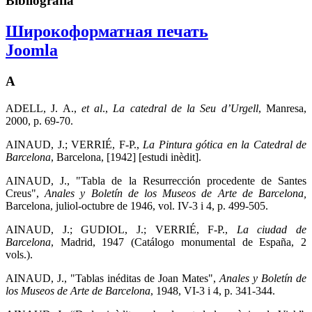
Bibliografia
Широкоформатная печать
Joomla
A
ADELL, J. A.,
et al
.,
La catedral de la Seu d’Urgell
, Manresa,
2000, p. 69-70.
AINAUD, J.; VERRIÉ, F-P.,
La Pintura gótica en la Catedral de
Barcelona
, Barcelona, [1942] [estudi inèdit].
AINAUD, J., "Tabla de la Resurrección procedente de Santes
Creus",
Anales y Boletín de los Museos de Arte de Barcelona,
Barcelona, juliol-octubre de 1946, vol. IV-3 i 4, p. 499-505.
AINAUD, J.; GUDIOL, J.; VERRIÉ, F-P.,
La ciudad de
Barcelona
, Madrid, 1947 (Catálogo monumental de España, 2
vols.).
AINAUD, J., "Tablas inéditas de Joan Mates",
Anales y Boletín de
los Museos de Arte de Barcelona
, 1948, VI-3 i 4, p. 341-344.