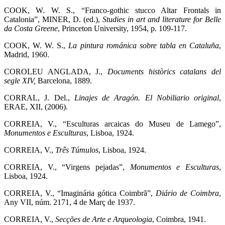
COOK, W. W. S., “Franco-gothic stucco Altar Frontals in
Catalonia”, MINER, D. (ed.),
Studies in art and literature for Belle
da Costa Greene
, Princeton University, 1954, p. 109-117.
COOK, W. W. S.,
La pintura románica sobre tabla en Cataluña
,
Madrid, 1960.
COROLEU ANGLADA, J.,
Documents històrics catalans del
segle XIV,
Barcelona, 1889.
CORRAL, J. Del.,
Linajes de Aragón. El Nobiliario original
,
ERAE, XII, (2006).
CORREIA, V., “Esculturas arcaicas do Museu de Lamego”,
Monumentos e Esculturas
, Lisboa, 1924.
CORREIA, V.,
Três Túmulos
, Lisboa, 1924.
CORREIA, V., “Virgens pejadas”,
Monumentos e Esculturas
,
Lisboa, 1924.
CORREIA, V., “Imaginária gótica Coimbrã”,
Diário de Coimbra
,
Any VII, núm. 2171, 4 de Març de 1937.
CORREIA, V.,
Secções de Arte e Arqueologia
, Coimbra, 1941.