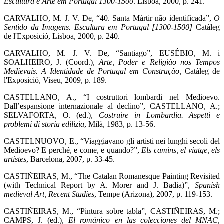
Escultura e Arte em Portugal 1300-1500
. Lisboa, 2000, p. 241.
CARVALHO, M. J. V. De, “40. Santa Mártir não identificada”,
O
Sentido da Imagens. Escultura em Portugal [1300-1500]
Catàleg
de l'Exposició, Lisboa, 2000, p. 240.
CARVALHO, M. J. V. De, “Santiago”, EUSÉBIO, M. i
SOALHEIRO, J. (Coord.),
Arte, Poder e Religião nos Tempos
Medievais. A Identidade de Portugal em Construção,
Catàleg de
l'Exposició, Viseu, 2009, p. 189.
CASTELLANO, A., “I costruttori lombardi nel Medioevo.
Dall’espansione internazionale al declino”, CASTELLANO, A.;
SELVAFORTA, O. (ed.),
Costruire in Lombardia. Aspetti e
problemi di storia edilizia
, Milà, 1983, p. 13-56.
CASTELNUOVO, E., “Viaggiavano gli artisti nei lunghi secoli del
Medioevo? E perché, e come, e quando?”,
Els camins, el viatge, els
artistes
, Barcelona, 2007, p. 33-45.
CASTIÑEIRAS, M., “The Catalan Romanesque Painting Revisited
(with Technical Report by A. Morer and J. Badia)”,
Spanish
medieval Art, Recent Studies
, Tempe (Arizona), 2007, p. 119-153.
CASTIÑEIRAS, M., “Pintura sobre tabla”, CASTIÑEIRAS, M.;
CAMPS, J. (ed.),
El románico en las colecciones del MNAC
,