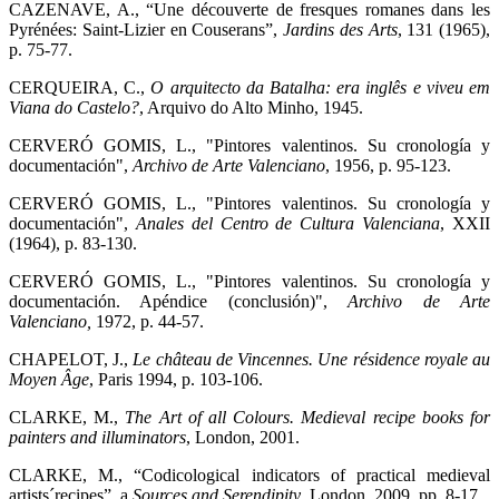
CAZENAVE, A., “Une découverte de fresques romanes dans les
Pyrénées: Saint-Lizier en Couserans”,
Jardins des Arts
, 131 (1965),
p. 75-77.
CERQUEIRA, C.,
O arquitecto da Batalha: era inglês e viveu em
Viana do Castelo?
, Arquivo do Alto Minho, 1945.
CERVERÓ GOMIS, L., "Pintores valentinos. Su cronología y
documentación",
Archivo de Arte Valenciano
, 1956, p. 95-123.
CERVERÓ GOMIS, L., "Pintores valentinos. Su cronología y
documentación",
Anales del Centro de Cultura Valenciana
, XXII
(1964), p. 83-130.
CERVERÓ GOMIS, L., "Pintores valentinos. Su cronología y
documentación. Apéndice (conclusión)",
Archivo de Arte
Valenciano,
1972, p. 44-57.
CHAPELOT, J.,
Le château de Vincennes. Une résidence royale au
Moyen Âge
, Paris 1994, p. 103-106.
CLARKE, M.,
The Art of all Colours. Medieval recipe books for
painters and illuminators
, London, 2001.
CLARKE, M., “Codicological indicators of practical medieval
artists´recipes”, a
Sources and Serendipity
, London, 2009, pp. 8-17.