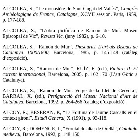
ALCOLEA, S., “Le monastère de Sant Cugat del Vallès”,
Congrès
Archéologique de France, Catalogne,
XCVII session, París, 1959,
p. 177-188.
ALCOLEA, S., “L’obra pictòrica de Ramon de Mur. Museu
Episcopal de Vic”,
Revista Vic
, (juny 1982), p. 6-10.
ALCOLEA, S., “Ramon de Mur”,
Thesaurus. L’art als Bisbats de
Catalunya 1000/1800
, Barcelona, 1985, p. 145-148 (catàleg
d’exposició).
ALCOLEA, S., “Ramon de Mur”, RUÍZ, F. (ed.),
Pintura II. El
corrent internacional,
Barcelona, 2005, p. 162-170 (L’art Gòtic a
Catalunya).
ALCOLEA, S., “Ramon de Mur. Verge de la Llet de Cervera”,
BARRAL, X. (ed.),
Prefiguració del Museu Nacional d’Art de
Catalunya
, Barcelona, 1992, p. 264-266 (catàleg d’exposició).
ALCOY, R.; BESERAN, P., “La Fortuna de Jaume Cascalls en el
context gironí”,
Estudi General,
X (1991), p. 93-118.
ALCOY, R.; DOMENGE, J., “Frontal de altar de Orellà”,
Cataluña
medieval
, Barcelona, 1992, p. 148-150.