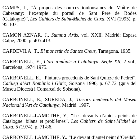
CAMPS, J., “À propos des sources toulousaines du Maître de
Cabestany: l’exemple du portail de Sant Pere de Rodes
(Catalogne)”,
Les Cahiers de Saint-Michel de Cuxa
, XVI (1995), p.
95-107.
CAMON AZNAR, J.,
Summa Artis
, vol. XXII. Madrid: Espasa
Calpe, 2000. p. 405-413.
CAPDEVILA, T.,
El monestir de Santes Creus,
Tarragona, 1935.
CARBONELL, E.,
L’art romànic a Catalunya. Segle XII
,
2 vol.,
Barcelona, 1974-1975.
CARBONELL, E., “Pintures procedents de Sant Quirze de Pedret”,
Catàleg d’Art Romànic i Gòtic,
Solsona 1990, p. 67-72 (guia del
Museu Diocesà i Comarcal de Solsona).
CARBONELL, E.; SUREDA, J.,
Tresors medievals del Museu
Nacional d’Art de Catalunya,
Madrid, 1997.
CARBONELL-LAMOTHE, Y., “Les devants d’autels peints de
Catalogne: bilans et problèmes”,
Les Cahiers de Saint-Michel de
Cuxa
,
5 (1974), p. 71-86.
CARBONELL-LAMOTHE, Y., “Le devant d’autel peint d’Orella”,