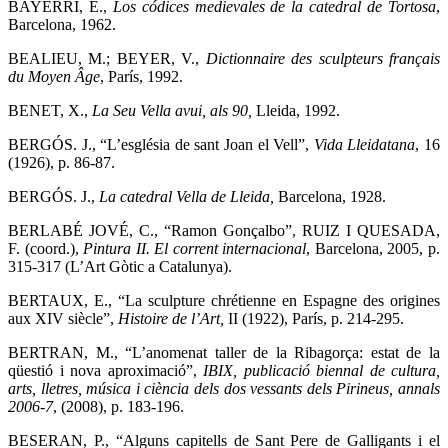
BAYERRI, E.,
Los códices medievales de la catedral de Tortosa
,
Barcelona, 1962.
BEALIEU, M.; BEYER, V.,
Dictionnaire des sculpteurs français
du Moyen Âge
, París, 1992.
BENET, X.,
La Seu Vella avui, als 90,
Lleida, 1992.
BERGÓS. J., “L’església de sant Joan el Vell”,
Vida Lleidatana
, 16
(1926), p. 86-87.
BERGÓS. J.,
La catedral Vella de Lleida,
Barcelona, 1928.
BERLABÉ JOVÉ, C., “Ramon Gonçalbo”, RUIZ I QUESADA,
F. (coord.),
Pintura II. El corrent internacional
, Barcelona, 2005, p.
315-317 (L’Art Gòtic a Catalunya).
BERTAUX, E., “La sculpture chrétienne en Espagne des origines
aux XIV siècle”,
Histoire de l’Art,
II (1922), París, p. 214-295.
BERTRAN, M., “L’anomenat taller de la Ribagorça: estat de la
qüestió i nova aproximació”,
IBIX, publicació biennal de cultura,
arts, lletres, música i ciència dels dos vessants dels Pirineus, annals
2006-7
,
(2008), p. 183-196.
BESERAN, P., “Alguns capitells de Sant Pere de Galligants i el