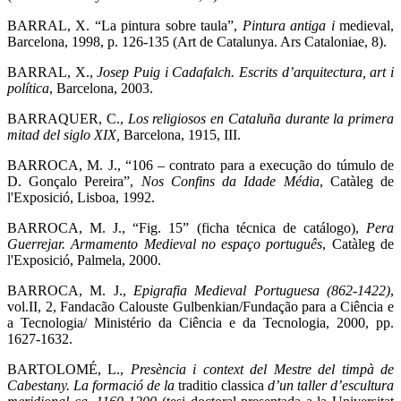
BARRAL, X. “La pintura sobre taula”,
Pintura antiga i
medieval,
Barcelona, 1998, p. 126-135 (Art de Catalunya. Ars Cataloniae, 8).
BARRAL, X.,
Josep Puig i Cadafalch. Escrits d’arquitectura, art i
política
, Barcelona, 2003.
BARRAQUER, C.,
Los religiosos en Cataluña durante la primera
mitad del siglo XIX,
Barcelona, 1915, III.
BARROCA, M. J., “106 – contrato para a execução do túmulo de
D. Gonçalo Pereira”,
Nos Confins da Idade Média
, Catàleg de
l'Exposició, Lisboa, 1992.
BARROCA, M. J., “Fig. 15” (ficha técnica de catálogo),
Pera
Guerrejar. Armamento Medieval no espaço português
, Catàleg de
l'Exposició, Palmela, 2000.
BARROCA, M. J.,
Epigrafia Medieval Portuguesa (862-1422)
,
vol.II, 2, Fandacão Calouste Gulbenkian/Fundação para a Ciência e
a Tecnologia/ Ministério da Ciência e da Tecnologia, 2000, pp.
1627-1632.
BARTOLOMÉ, L.,
Presència i context del Mestre del timpà de
Cabestany.
La formació de la
traditio classica
d’un taller d’escultura