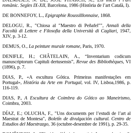
romànic. Segles IX-XII
, Barcelona, 1986 (Història de l’art Català, I).
DE BONNEFOY, L.,
Epigraphie Roussilllonnaise
, 1868.
DELOGU, R., "Chiosa al "Maestro di Peñafel"",
Annali della
Facoltà di Lettere e Filosofia della Università di Cagliari,
1947,
XIV, p. 3-12.
DEMUS, O.,
La peinture murale romane
, Paris, 1970.
DENIFLE, H.; CHÂTELAIN, A., “Inventarium codicum
manuscriptorum Capituli dertusensis”,
Revue des Bibliothèques
, VI
(1896), p. 7.
DIAS, P., «A escultura Gótica. Primeiras manifestações em
Portugal»,
História da Arte em Portugal
, vol. IV, Lisboa,1986, p.
116-119.
DIAS, P.,
A Escultura de Coimbra do Gótico ao Maneirismo
,
Coimbra, 2003.
DÍAZ, E.; OLUCHA, F., "Uns documents per l’estudi de l’art al
Maestrat de Montesa",
Boletín de divulgación cultural. Centro de
Estudios del Maestrazgo
, 36 (octubre-desembre de 1991), p. 29-35.