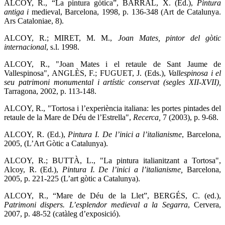
ALCOY, R., “La pintura gòtica”, BARRAL, X. (Ed.),
Pintura
antiga i
medieval, Barcelona, 1998, p. 136-348 (Art de Catalunya.
Ars Cataloniae, 8).
ALCOY, R.; MIRET, M. M.,
Joan Mates, pintor del gòtic
internacional
, s.l. 1998.
ALCOY, R., "Joan Mates i el retaule de Sant Jaume de
Vallespinosa", ANGLÈS, F.; FUGUET, J. (Eds.),
Vallespinosa i el
seu patrimoni monumental i artístic conservat (segles XII-XVII),
Tarragona, 2002, p. 113-148.
ALCOY, R., "Tortosa i l’experiència italiana: les portes pintades del
retaule de la Mare de Déu de l’Estrella",
Recerca,
7 (2003), p. 9-68.
ALCOY, R. (Ed.),
Pintura I. De l’inici a l’italianisme
,
Barcelona,
2005, (L’Art Gòtic a Catalunya).
ALCOY, R.; BUTTÀ, L., "La pintura italianitzant a Tortosa",
Alcoy, R. (Ed.),
Pintura I. De l’inici a l’italianisme,
Barcelona,
2005, p. 221-225 (L’art gòtic a Catalunya).
ALCOY, R., “Mare de Déu de la Llet”, BERGÉS, C. (ed.),
Patrimoni dispers.
L’esplendor medieval a la Segarra
, Cervera,
2007, p. 48-52 (catàleg d’exposició).