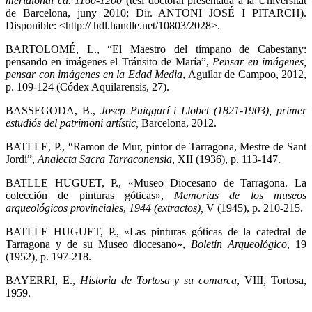
meridional ca. 1160-1200
(tesi doctoral presentada a la Universitat
de Barcelona, juny 2010; Dir. ANTONI JOSÉ I PITARCH).
Disponible: <http:// hdl.handle.net/10803/2028>.
BARTOLOMÉ, L., “El Maestro del tímpano de Cabestany:
pensando en imágenes el Tránsito de María”,
Pensar en imágenes,
pensar con imágenes en la Edad Media
, Aguilar de Campoo, 2012,
p. 109-124 (Códex Aquilarensis, 27).
BASSEGODA, B.,
Josep Puiggarí i Llobet (1821-1903), primer
estudiós del patrimoni artístic,
Barcelona, 2012.
BATLLE, P., “Ramon de Mur, pintor de Tarragona, Mestre de Sant
Jordi”,
Analecta Sacra Tarraconensia
, XII (1936), p. 113-147.
BATLLE HUGUET, P., «Museo Diocesano de Tarragona. La
colección de pinturas góticas»,
Memorias de los museos
arqueológicos provinciales
,
1944 (extractos),
V (1945), p. 210-215.
BATLLE HUGUET, P., «Las pinturas góticas de la catedral de
Tarragona y de su Museo diocesano»,
Boletín Arqueológico
, 19
(1952), p. 197-218.
BAYERRI, E.,
H
istoria de Tortosa y su comarca
, VIII, Tortosa,
1959.