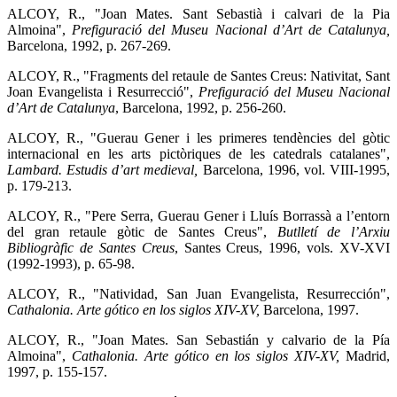
ALCOY, R., "Joan Mates. Sant Sebastià i calvari de la Pia
Almoina",
Prefiguració del Museu Nacional d’Art de Catalunya,
Barcelona, 1992, p. 267-269.
ALCOY, R., "Fragments del retaule de Santes Creus: Nativitat, Sant
Joan Evangelista i Resurrecció",
Prefiguració del Museu Nacional
d’Art de Catalunya
, Barcelona, 1992, p. 256-260.
ALCOY, R., "Guerau Gener i les primeres tendències del gòtic
internacional en les arts pictòriques de les catedrals catalanes",
Lambard. Estudis d’art medieval,
Barcelona, 1996, vol. VIII-1995,
p. 179-213.
ALCOY, R., "Pere Serra, Guerau Gener i Lluís Borrassà a l’entorn
del gran retaule gòtic de Santes Creus",
Butlletí de l’Arxiu
Bibliogràfic de Santes Creus
, Santes Creus, 1996, vols. XV-XVI
(1992-1993), p. 65-98.
ALCOY, R., "Natividad, San Juan Evangelista, Resurrección",
Cathalonia. Arte gótico en los siglos XIV-XV,
Barcelona, 1997.
ALCOY, R., "Joan Mates. San Sebastián y calvario de la Pía
Almoina",
Cathalonia. Arte gótico en los siglos XIV-XV,
Madrid,
1997, p. 155-157.