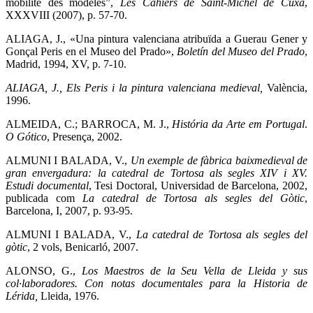
mobilité des modèles”,
Les Cahiers de Saint-Michel de Cuxa
,
XXXVIII (2007), p. 57-70.
ALIAGA, J., «Una pintura valenciana atribuïda a Guerau Gener y
Gonçal Peris en el Museo del Prado»,
Boletín del Museo del Prado
,
Madrid, 1994, XV, p. 7-10.
ALIAGA, J., Els Peris i la pintura valenciana medieval,
València,
1996.
ALMEIDA, C.; BARROCA, M. J.,
História da Arte em Portugal
.
O Gótico
, Presença, 2002.
ALMUNI I BALADA, V.,
Un exemple de fàbrica baixmedieval de
gran envergadura: la catedral de Tortosa als segles XIV i XV.
Estudi documental
, Tesi Doctoral, Universidad de Barcelona, 2002,
publicada com
La catedral de Tortosa als segles del Gòtic
,
Barcelona, I, 2007, p. 93-95.
ALMUNI I BALADA, V.,
La catedral de Tortosa als segles del
gòtic
, 2 vols, Benicarló, 2007.
ALONSO, G.,
Los Maestros de la Seu Vella de Lleida y sus
col·laboradores. Con notas documentales para la Historia de
Lérida,
Lleida, 1976.