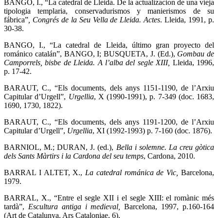
BANGO, I., “La catedral de Lleida. De la actualizacion de una vieja
tipologia templaria, conservadurismos y manierismos de su
fábrica”
,
Congrés de la Seu Vella de Lleida. Actes
. Lleida, 1991, p.
30-38.
BANGO, I., “La catedral de Lleida, último gran proyecto del
románico catalán”, BANGO, I; BUSQUETA, J. (Ed.),
Gombau de
Camporrels, bisbe de Lleida. A l’alba del segle XIII,
Lleida, 1996,
p. 17-42.
BARAUT, C., “Els documents, dels anys 1151-1190, de l’Arxiu
Capitular d’Urgell”,
Urgellia
, X (1990-1991), p. 7-349 (doc. 1683,
1690, 1730, 1822).
BARAUT, C., “Els documents, dels anys 1191-1200, de l’Arxiu
Capitular d’Urgell”,
Urgellia
, XI (1992-1993) p. 7-160 (doc. 1876).
BARNIOL, M.; DURAN, J. (ed.),
Bella i solemne.
La creu gòtica
dels Sants Màrtirs i la Cardona del seu temps
, Cardona, 2010.
BARRAL I ALTET, X.,
La catedral románica de Vic,
Barcelona,
1979.
BARRAL, X., “Entre el segle XII i el segle XIII: el romànic més
tardà”,
Escultura antiga i medieval,
Barcelona, 1997, p.160-164
(Art de Catalunya. Ars Cataloniae, 6).