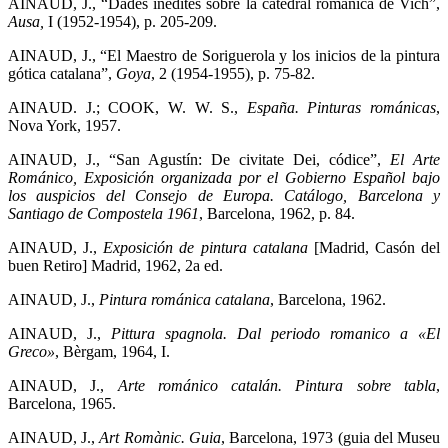
AINAUD, J., “Dades inèdites sobre la catedral romànica de Vich”,
Ausa,
I (1952-1954), p. 205-209.
AINAUD, J., “El Maestro de Soriguerola y los inicios de la pintura
gótica catalana”,
Goya
, 2 (1954-1955), p. 75-82.
AINAUD. J.; COOK, W. W. S.,
España. Pinturas románicas
,
Nova York, 1957.
AINAUD, J., “San Agustín: De civitate Dei, códice”,
El Arte
Románico, Exposición organizada por el Gobierno Español bajo
los auspicios del Consejo de Europa. Catálogo, Barcelona y
Santiago de Compostela 1961
, Barcelona, 1962, p. 84.
AINAUD, J.,
Exposición de pintura catalana
[Madrid, Casón del
buen Retiro] Madrid, 1962, 2a ed.
AINAUD, J.,
Pintura románica catalana
,
Barcelona, 1962.
AINAUD, J.,
Pittura spagnola. Dal periodo romanico a «El
Greco»
, Bèrgam, 1964, I.
AINAUD, J.,
Arte románico catalán. Pintura sobre tabla
,
Barcelona, 1965.
AINAUD, J.,
Art Romànic. Guia
,
Barcelona, 1973 (guia del Museu