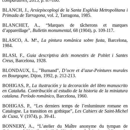
comparatives,
2015, p. 87-100.
BLANCH, J.,
Arxiepiscoplogi de la Santa Església Metropolitana i
Primada de Tarragona,
vol. 2, Tarragona, 1985.
BLANCHET, A., “Marques de tâcherons et marques
d’appareillage”,
Bulletin monumental
, 68 (1904), p. 109-117.
BLASCO, A. Mª.,
La pintura romànica sobre fusta
,
Barcelona,
1984.
BLASI, F.,
Guia descriptiva dels monestirs de Poblet i Santes
Creus,
Barcelona, 1928.
BLONDAUX, L., "Burnand",
D’ocre et d’azur-Peintures murales
en Bourgogne
, Dijon, 1992, p. 212-213.
BOHIGAS, P.,
La ilustración y la decoración del libro manuscrito
en Cataluña. Contribución al estudio de la historia de la miniatura
catalana.
Período románico
, Barcelona, 1960.
BOHIGAS, P., “Les derniers temps de l’enluminure romane en
Catalogne. La transition en gothique”,
Les Cahiers de Saint-Michel
de Cuxa
, V (1974), p. 39-41.
BONNERY, A., “L’atelier du Maître anonyme du tympan de