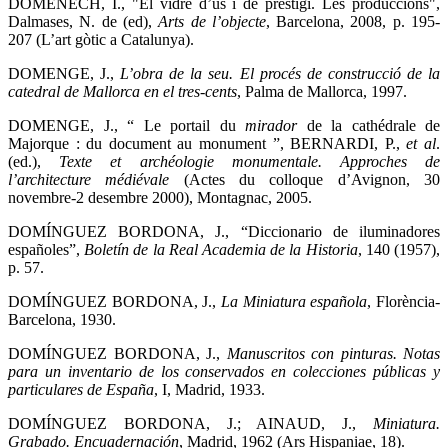
DOMÈNECH, I., "El vidre d’ús i de prestigi. Les produccions",
Dalmases, N. de (ed),
Arts de l’objecte
, Barcelona, 2008, p. 195-
207 (L’art gòtic a Catalunya).
DOMENGE, J.,
L’obra de la seu.
El procés de construcció de la
catedral de Mallorca en el tres-cents
, Palma de Mallorca, 1997.
DOMENGE, J., “ Le portail du
mirador
de la cathédrale de
Majorque : du document au monument ”, BERNARDI, P.,
et al
.
(ed.),
Texte et archéologie monumentale. Approches de
l’architecture médiévale
(Actes du colloque d’Avignon, 30
novembre-2 desembre 2000), Montagnac, 2005.
DOMÍNGUEZ BORDONA, J., “Diccionario de iluminadores
españoles”,
Boletín de la Real Academia de la Historia
, 140 (1957),
p. 57.
DOMÍNGUEZ BORDONA, J.,
La Miniatura española
, Florència-
Barcelona, 1930.
DOMÍNGUEZ BORDONA, J.,
Manuscritos con pinturas. Notas
para un inventario de los conservados en colecciones públicas y
particulares de España
, I, Madrid, 1933.
DOMÍNGUEZ BORDONA, J.; AINAUD, J.,
Miniatura.
Grabado. Encuadernación
, Madrid, 1962 (Ars Hispaniae, 18).