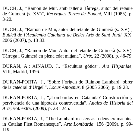
DUCH, J., “Ramon de Mur, amb taller a Tàrrega, autor del retaule
de Guimerà (s. XV)”,
Recerques Terres de Ponent
, VIII (1985), p.
3-20.
DUCH, J., “Ramon de Mur, autor del retaule de Guimerà (s. XV)”,
Butlletí de l’Academia Catalana de Belles Arts de Sant Jordi
,
XX,
2006 (2007), p. 13-33.
DUCH, J., “Ramon de Mur. Autor del retaule de Guimerà (s. XV).
Tàrrega i Guimerà en plena edat mitjana”,
Urtx
,
22 (2008), p. 46-79.
DURAN, A.; AINAUD, J., “Escultura gótica”,
Ars Hispaniae
,
VIII, Madrid, 1956.
DURAN-PORTA, J., “Sobre l’origen de Raimon Lambard, obrer
de la catedral d’Urgell”,
Locus Amoenus
, 8 (2005-2006), p. 19-28.
DURAN-PORTA, J., “¿Lombardos en Cataluña? Construcción y
pervivencia de una hipótesis controvertida”,
Anales de Historia del
Arte
, vol. extra. (2009), p. 231-245.
DURAN-PORTA, J., “The Lombard masters as a deus ex machina
in Catalan First Romanesque”,
Arte Lombarda
, 156 (2009), p. 99-
119.