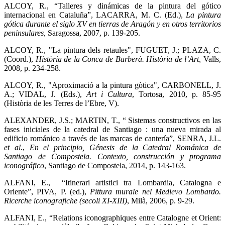
ALCOY, R., “Talleres y dinámicas de la pintura del gótico
internacional en Cataluña”, LACARRA, M. C. (Ed.),
La pintura
gótica durante el siglo XV en tierras de Aragón y en otros territorios
peninsulares,
Saragossa, 2007, p. 139-205.
ALCOY, R., "La pintura dels retaules", FUGUET, J.; PLAZA, C.
(Coord.),
Història de la Conca de Barberà. Història de l’Art,
Valls,
2008, p. 234-258.
ALCOY, R., "Aproximació a la pintura gòtica", CARBONELL, J.
A.; VIDAL, J. (Eds.),
Art i Cultura
, Tortosa, 2010, p. 85-95
(Història de les Terres de l’Ebre, V).
ALEXANDER, J.S.; MARTIN, T., “ Sistemas constructivos en las
fases iniciales de la catedral de Santiago : una nueva mirada al
edificio románico a través de las marcas de cantería”, SENRA, J.L.
et al
.,
En el principio, Génesis de la Catedral Románica de
Santiago de Compostela. Contexto, construcción y programa
iconográfico
, Santiago de Compostela, 2014, p. 143-163.
ALFANI, E., “Itinerari artistici tra Lombardia, Catalogna e
Oriente”,
PIVA, P. (ed.),
Pittura murale nel Medievo Lombardo.
Ricerche iconografiche (secoli XI-XIII)
,
Milà, 2006, p. 9-29.
ALFANI, E., “Relations iconographiques entre Catalogne et Orient: