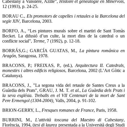
Cabestany à Vaissière, Azille”,
Histoire et généalogie en Minervois
,
12 (1993), p. 24-25.
BORAU C.,
Els promotors de capelles i retaules a la Barcelona del
segle XIV
, Barcelona, 2003.
BORFO, A., “Les pintures murals sobre el martiri de Sant Tomàs
Becket. La difusió d’un culte, la mort dins de la catedral o un
conflicte social”,
Terme,
7 (1992), p. 12-18.
BORRÁS,G.; GARCÍA GUATAS, M.,
La pintura románica en
Aragón
, Saragossa, 1978.
BRACONS, P.; FREIXAS, P., (ed.),
Arquitectura II. Catedrals,
monestirs i altres edificis religiosos
,
Barcelona, 2002 (L’Art Gòtic a
Catalunya).
BRACONS, J., "La segona vida del retaule de Santes Creus a la
Guàrdia dels Prats", GRAU, J. M. T.
et al.
,
La Guàrdia dels Prats i
la seva església. Treballs en el VII Centenari de la mort de Sant
Pere Ermengol (1304-2004),
Valls, 2004, p. 91-102.
BRION-GERRY, L.,
Fresques romanes de France
, Paris, 1958.
BURRINI, M.,
L’attività toscana del Maestro di Cabestany
,
Florència, 1994, (
tesi di laurea
presentada a la Università degli Studi