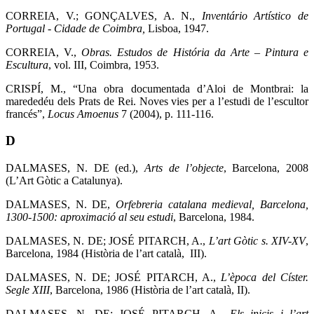
CORREIA, V.; GONÇALVES, A. N.,
Inventário Artístico de
Portugal - Cidade de Coimbra,
Lisboa, 1947.
CORREIA, V.,
Obras. Estudos de História da Arte – Pintura e
Escultura
, vol. III, Coimbra, 1953.
CRISPÍ, M., “Una obra documentada d’Aloi de Montbrai: la
marededéu dels Prats de Rei. Noves vies per a l’estudi de l’escultor
francés”,
Locus Amoenus
7 (2004), p. 111-116.
D
DALMASES, N. DE (ed.),
Arts de l’objecte
, Barcelona, 2008
(L’Art Gòtic a Catalunya).
DALMASES, N. DE,
Orfebreria catalana medieval, Barcelona,
1300-1500: aproximació al seu estudi
, Barcelona, 1984.
DALMASES, N. DE; JOSÉ PITARCH, A.,
L’art Gòtic s. XIV-XV
,
Barcelona, 1984 (Història de l’art català,
III).
DALMASES, N. DE; JOSÉ PITARCH, A.,
L’època del Císter
.
Segle XIII
, Barcelona, 1986 (Història de l’art català, II).
DALMASES, N. DE; JOSÉ PITARCH, A.,
Els inicis i l’art