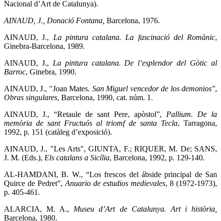
Nacional d’Art de Catalunya).
AINAUD, J., Donació Fontana,
Barcelona, 1976.
AINAUD, J.,
La pintura catalana. La fascinació del Romànic
,
Ginebra-Barcelona, 1989.
AINAUD, J.,
La pintura catalana. De l’esplendor del Gòtic al
Barroc
, Ginebra, 1990.
AINAUD, J., "Joan Mates.
San Miguel vencedor de los demonios"
,
O
bras singulares
, Barcelona, 1990, cat. núm. 1.
AINAUD, J., “Retaule de sant Pere, apòstol”,
Pallium. De la
memòria de sant Fructuós al triomf de santa Tecla
, Tarragona,
1992, p. 151 (catàleg d’exposició).
AINAUD, J., "Les Arts", GIUNTA, F.; RIQUER, M. De; SANS,
J. M. (Eds.),
Els catalans a Sicília
, Barcelona, 1992, p. 129-140.
AL-HAMDANI, B. W., “Los frescos del ábside principal de San
Quirce de Pedret”,
Anuario de estudios medievales
, 8 (1972-1973),
p. 405-461.
ALARCIA, M. A.,
Museu d’Art de Catalunya. Art i història,
Barcelona, 1980.