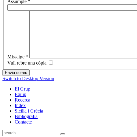
Assumpte
*
Missatge
*
Vull rebre una còpia
Envia correu
Switch to Desktop Version
El Grup
Equip
Recerca
Índex
Sicília i Grècia
Bibliografia
Contacte