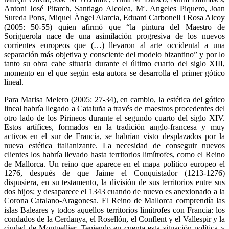
Antoni José Pitarch, Santiago Alcolea, Mª. Angeles Piquero, Joan
Sureda Pons, Miquel Àngel Alarcia, Eduard Carbonell i Rosa Alcoy
(2005: 50-55) quien afirmó que “la pintura del Maestro de
Soriguerola nace de una asimilación progresiva de los nuevos
corrientes europeos que (…) llevaron al arte occidental a una
separación más objetiva y consciente del modelo bizantino” y por lo
tanto su obra cabe situarla durante el último cuarto del siglo XIII,
momento en el que según esta autora se desarrolla el primer gótico
lineal.
Para Marisa Melero (2005: 27-34), en cambio, la estética del gótico
lineal habría llegado a Cataluña a través de maestros procedentes del
otro lado de los Pirineos durante el segundo cuarto del siglo XIV.
Estos artífices, formados en la tradición anglo-francesa y muy
activos en el sur de Francia, se habrían visto desplazados por la
nueva estética italianizante. La necesidad de conseguir nuevos
clientes los habría llevado hasta territorios limítrofes, como el Reino
de Mallorca. Un reino que aparece en el mapa político europeo el
1276, después de que Jaime el Conquistador (1213-1276)
dispusiera, en su testamento, la división de sus territorios entre sus
dos hijos; y desaparece el 1343 cuando de nuevo es anexionado a la
Corona Catalano-Aragonesa. El Reino de Mallorca comprendía las
islas Baleares y todos aquellos territorios limítrofes con Francia: los
condados de la Cerdanya, el Rosellón, el Conflent y el Vallespir y la
ciudad de Montpellier. Teniendo en cuenta esta situación política y