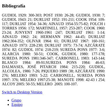
Bibliografía
GUDIOL 1929: 300-303; POST 1930: 26-28; GUDIOL 1938: 7;
GUDIOL 1943: 21; DURLIAT 1952: 191-211; COOK 1954: 109-
117; DURLIAT 1954: 34-36; AINAUD 1954-55:75-82; FOLCH i
TORRES 1956: 172; MARTINELL 1957: 253-287; COOK 1960:
23-24; JUNYENT 1960-1961 :247; DURLIAT 1961: 1-14;
AINAUD 1962: 24; HERMANN 1962: 44-45; DURLIAT
1962:304-352; OLIVAR 1964: 61; DURLIAT 1967: 160-161;
AINAUD 1973: 228-230; DURLIAT 1975: 73-74; AZCÁRATE
1974: 82; GUDIOL 1974: 218-219; SUREDA PONS 1977: 3-6;
ALARCIA 1980: 50-51; COOK, GUDIOL 1980: 177-178;
SUREDA PONS 1981:346-347; CARBONELL 1983: 143-144;
BLASCO 1984: 89-91;SUREDA PONS 1984: 46-63;
DALMASES, JOSÉ PITARCH 1984: 215-220; GUDIOL,
ALCOLEA, 1986: 7-26; PIQUERO 1989 :38; AZCÁRATE 1990:
276; MELERO 1993: 5-22; CARBONELL, SUREDA PONS
1997: 376; MELERO 1997:25-38; MANOTE 1998: 42-43 i 254;
ALCOY 2005: 50-55; MELERO 2005: 100-107.
Switch to Desktop Version
Grupo
Equipo