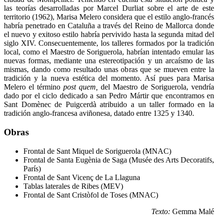
las teorías desarrolladas por Marcel Durliat sobre el arte de este
territorio (1962), Marisa Melero considera que el estilo anglo-francés
habría penetrado en Cataluña a través del Reino de Mallorca donde
el nuevo y exitoso estilo habría pervivido hasta la segunda mitad del
siglo XIV. Consecuentemente, los talleres formados por la tradición
local, como el Maestro de Soriguerola, habrían intentado emular las
nuevas formas, mediante una estereotipación y un arcaísmo de las
mismas, dando como resultado unas obras que se mueven entre la
tradición y la nueva estética del momento. Así pues para Marisa
Melero el término
post quem,
del Maestro de Soriguerola, vendría
dado por el ciclo dedicado a san Pedro Mártir que encontramos en
Sant Domènec de Puigcerdà atribuido a un taller formado en la
tradición anglo-francesa aviñonesa, datado entre 1325 y 1340.
Obras
Frontal de Sant Miquel de Soriguerola (MNAC)
Frontal de Santa Eugènia de Saga (Musée des Arts Decoratifs,
París)
Frontal de Sant Vicenç de La Llaguna
Tablas laterales de Ribes (MEV)
Frontal de Sant Cristòfol de Toses (MNAC)
Texto:
Gemma Malé