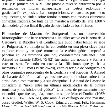
XIII y la primera del XIV. Este pintor o taller se caracteriza por la
realización de figuras achaparradas, de rostros redondos y
gesticulación expresiva. Las composiciones, enmarcadas por micro
arquitecturas, se sitúan sobre fondos neutros con escasos elementos
contextualizadores. Se trata de un maestro a caballo del arte 1200 y
del modelo gótico lineal llegado del otro lado de los Pirineos.
El nombre de Maestro de Soriguerola es una convención
historiográfica que hace referencia a un taller activo en la zona de la
Cerdanya, el Ripollès y el Conflent que pudo haber tenido su sede
en Puigcerdà. Su trabajo se ha convertido en una pieza clave para
explicar como y en qué momento la estética gótica empezó a
penetrar en los territorios que hoy consideramos catalanes. Joan
Ainaud de Lasarte (1954: 75-82) fue quien dio nombre y forma a
este maestro. Teniendo en cuenta las filiaciones que ya había
marcado Ch. R. Post (1930: 26-28), entre el retablo de Soriguerola y
otros conjuntos procedentes de la Cerdanya y el Ripollès, J. Ainaud
de Lasarte definió un catálogo bastante amplio de obras sobre tabla
atribuidas a este maestro y a sus discípulos. J. Ainaud de Lasarte lo
consideró el “nexo entre las últimas modalidades de la pintura
románica y los inicios del gótico”. Una línea de pensamiento muy
extendida que fue seguida, entre otros, por Marcel Durliat (1962:
319-320; 1967: 160-161), que amplió el catálogo de este maestro,
Josep Gudiol, Walter W. S. Cook, Eduard Junyent, Fritz Hermann,
Marçal Olivar, José Mª Azcárate, Anna Mª Blasco, Núria Dalmases,