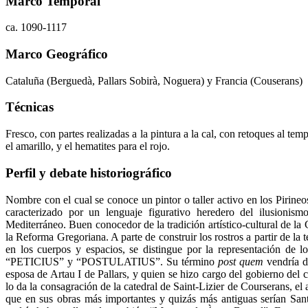
Marco Temporal
ca. 1090-1117
Marco Geográfico
Cataluña (Berguedà, Pallars Sobirà, Noguera) y Francia (Couserans)
Técnicas
Fresco, con partes realizadas a la pintura a la cal, con retoques al te
el amarillo, y el hematites para el rojo.
Perfil y debate historiográfico
Nombre con el cual se conoce un pintor o taller activo en los Pirineos e
caracterizado por un lenguaje figurativo heredero del ilusionism
Mediterráneo. Buen conocedor de la tradición artístico-cultural de la
la Reforma Gregoriana. A parte de construir los rostros a partir de la 
en los cuerpos y espacios, se distingue por la representación de l
“PETICIUS” y “POSTULATIUS”. Su término
post quem
vendría d
esposa de Artau I de Pallars, y quien se hizo cargo del gobierno del
lo da la consagración de la catedral de Saint-Lizier de Courserans, el
que en sus obras más importantes y quizás más antiguas serían San