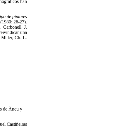
nográficos han
po de pintores
(1980: 26-27).
. Carbonell, J.
eivindicar una
 Miller, Ch. L.
les de Àneu y
el Castiñeiras