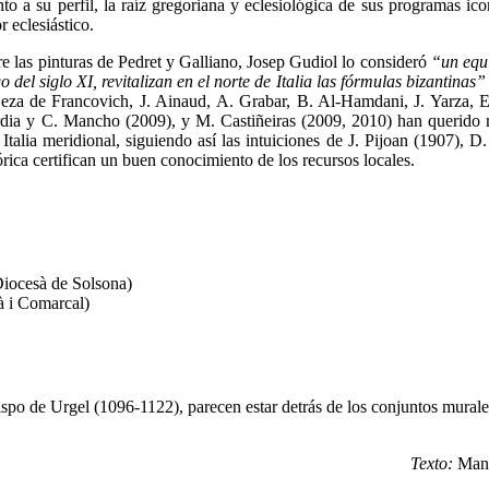
 a su perfil, la raíz gregoriana y eclesiológica de sus programas ico
r eclesiástico.
re las pinturas de Pedret y Galliano, Josep Gudiol lo consideró
“un equi
o del siglo XI, re
vitalizan en el norte de Italia las fórmulas bizantinas”
Geza de Francovich, J. Ainaud, A. Grabar, B. Al-Hamdani, J. Yarza, E
ia y C. Mancho (2009), y M. Castiñeiras (2009, 2010) han querido r
talia meridional, siguiendo así las intuiciones de J. Pijoan (1907), D.
ica certifican un buen conocimiento de los recursos locales.
iocesà de Solsona)
 i Comarcal)
obispo de Urgel (1096-1122), parecen estar detrás de los conjuntos mura
Texto:
Manu