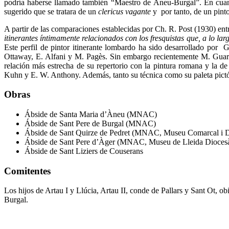
podría haberse llamado también “Maestro de Àneu-Burgal”. En cuanto
sugerido que se tratara de un
clericus vagante
y por tanto, de un pinto
A partir de las comparaciones establecidas por Ch. R. Post (1930) ent
itinerantes íntimamente relacionados con los fresquistas que, a lo larg
Este perfil de pintor itinerante lombardo ha sido desarrollado por 
Ottaway, E. Alfani y M. Pagès. Sin embargo recientemente M. Guard
relación más estrecha de su repertorio con la pintura romana y la de I
Kuhn y E. W. Anthony. Además, tanto su técnica como su paleta pictór
Obras
Ábside de Santa Maria d’Àneu (MNAC)
Ábside de Sant Pere de Burgal (MNAC)
Ábside de Sant Quirze de Pedret (MNAC, Museu Comarcal i D
Ábside de Sant Pere d’Àger (MNAC, Museu de Lleida Diocesà
Ábside de Sant Liziers de Couserans
Comitentes
Los hijos de Artau I y Llúcia, Artau II, conde de Pallars y Sant Ot, 
Burgal.