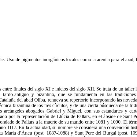
mple. Uso de pigmentos inorgánicos locales como la arenita para el azul, 
ntre finales del siglo XI e inicios del siglo XII. Se trata de un taller l
o tardo-antiguo y bizantino, que se fundamenta en las tradiciones 
 Cataluña del abad Oliba, renueva su repertorio incorporando las noveda
técnica bizantina de los tres círculos, y de una cierta búsqueda de la tr
os arcángeles abogados Gabriel y Miguel, con sus estandartes y cart
ado por la representación de Llúcia de Pallars, en el ábside de Sant P
 condado de Pallars a la muerte de su marido entre 1081 y 1090. El tér
 año 1117. En la actualidad, su nombre se considera una convención hist
ta Maria d’Àneu (post. 1087-1088) y Sant Pere del Burgal (post. 109