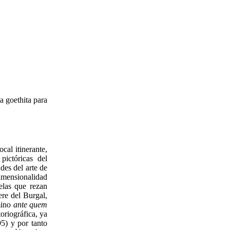
la goethita para
ocal itinerante,
pictóricas del
des del arte de
idimensionalidad
elas que rezan
ere del Burgal,
mino
ante quem
oriográfica, ya
5) y por tanto