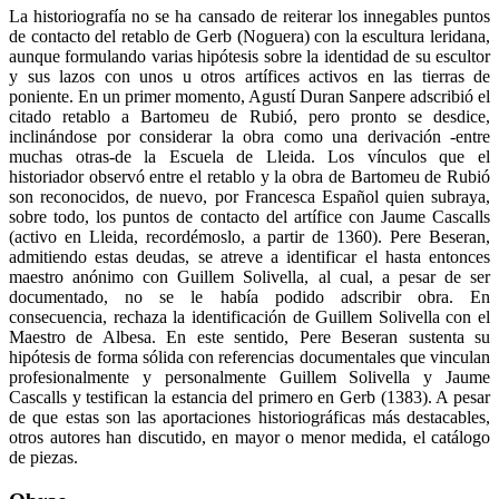
La historiografía no se ha cansado de reiterar los innegables puntos
de contacto del retablo de Gerb (Noguera) con la escultura leridana,
aunque formulando varias hipótesis sobre la identidad de su escultor
y sus lazos con unos u otros artífices activos en las tierras de
poniente. En un primer momento, Agustí Duran Sanpere adscribió el
citado retablo a Bartomeu de Rubió, pero pronto se desdice,
inclinándose por considerar la obra como una derivación -entre
muchas otras-de la Escuela de Lleida. Los vínculos que el
historiador observó entre el retablo y la obra de Bartomeu de Rubió
son reconocidos, de nuevo, por Francesca Español quien subraya,
sobre todo, los puntos de contacto del artífice con Jaume Cascalls
(activo en Lleida, recordémoslo, a partir de 1360). Pere Beseran,
admitiendo estas deudas, se atreve a identificar el hasta entonces
maestro anónimo con Guillem Solivella, al cual, a pesar de ser
documentado, no se le había podido adscribir obra. En
consecuencia, rechaza la identificación de Guillem Solivella con el
Maestro de Albesa. En este sentido, Pere Beseran sustenta su
hipótesis de forma sólida con referencias documentales que vinculan
profesionalmente y personalmente Guillem Solivella y Jaume
Cascalls y testifican la estancia del primero en Gerb (1383). A pesar
de que estas son las aportaciones historiográficas más destacables,
otros autores han discutido, en mayor o menor medida, el catálogo
de piezas.