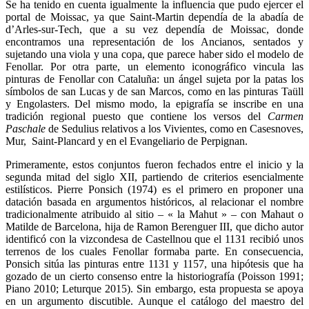
Se ha tenido en cuenta igualmente la influencia que pudo ejercer el
portal de Moissac, ya que Saint-Martin dependía de la abadía de
d’Arles-sur-Tech, que a su vez dependía de Moissac, donde
encontramos una representación de los Ancianos, sentados y
sujetando una viola y una copa, que parece haber sido el modelo de
Fenollar. Por otra parte, un elemento iconográfico vincula las
pinturas de Fenollar con Cataluña: un ángel sujeta por la patas los
símbolos de san Lucas y de san Marcos, como en las pinturas Taüll
y Engolasters. Del mismo modo, la epigrafía se inscribe en una
tradición regional puesto que contiene los versos del
Carmen
Paschale
de Sedulius relativos a los Vivientes, como en Casesnoves,
Mur, Saint-Plancard y en el Evangeliario de Perpignan.
Primeramente, estos conjuntos fueron fechados entre el inicio y la
segunda mitad del siglo XII, partiendo de criterios esencialmente
estilísticos. Pierre Ponsich (1974) es el primero en proponer una
datación basada en argumentos históricos, al relacionar el nombre
tradicionalmente atribuido al sitio – « la Mahut » – con Mahaut o
Matilde de Barcelona, hija de Ramon Berenguer III, que dicho autor
identificó con la vizcondesa de Castellnou que el 1131 recibió unos
terrenos de los cuales Fenollar formaba parte. En consecuencia,
Ponsich sitúa las pinturas entre 1131 y 1157, una hipótesis que ha
gozado de un cierto consenso entre la historiografía (Poisson 1991;
Piano 2010; Leturque 2015). Sin embargo, esta propuesta se apoya
en un argumento discutible. Aunque el catálogo del maestro del