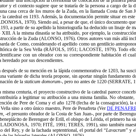
diante una inscripción la ceremonia de colocación de la primera piedr
ator
y el contexto sugiere que se trataría de la persona a cargo de la d
na casa cerca de los muros de la Zuda, en la llamada Costa de San Ju
 de la catedral en 1193. Además, la documentación permite situar en est
DONOSA, 1970). Siendo así, a pesar de que, el único documento que 
193, a partir de su apellido la historiografía ha deducido un linaje de m
o XIII. A la misma dinastía se ha atribuido, por ejemplo, la construcción
strucción de la Zuda (ALONSO, 1976). Otros autores van más allá incl
mbarda de Como, considerando el apellido como un gentilicio antropono
 escultórica de la Seu Vella (RÀFOLS, 1951; LACOSTE, 1979). Todo ell
entificarse con un obrador con su correspondiente habitación el cual
a heredado por sus descendientes.
a después de su mención en la lápida conmemorativa de 1203, ha susci
 variante de dicha teoría propone, sin aportar ningún fundamento d
onación de la
staticum domorum
-, pero no antes de 1220 (SERRATE, 1
la misma centuria, el proyecto constructivo de la catedral parece conceb
tribuiría a legitimar su atribución a una misma familia. No obstante,
rvención de Pere de Coma y el año 1278 (fecha de la consagración), l
 Vella sino a otro único maestro, Pere de Penafreta (Ver
DE PENAFRET
m, -
el presunto obrador de la Costa de San Juan-, por parte de Beren
beneplácito de Berenguer de Erill, el obispo de Lérida, el primero ha s
LLADONOSA, 1970; FITÉ, 1991; TERÉS, 1991), sino también maestr
lo del Rey, y de la fachada septentrional, el portal del “
Lavacrum
” y e
rre de las bóvedas laterales (ALONSO, 1976).