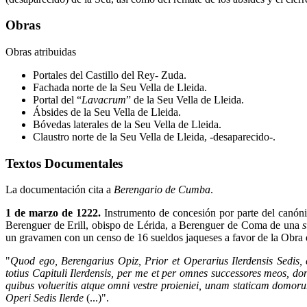
Obras
Obras atribuidas
Portales del Castillo del Rey- Zuda.
Fachada norte de la Seu Vella de Lleida.
Portal del “
Lavacrum
” de la Seu Vella de Lleida.
Ábsides de la Seu Vella de Lleida.
Bóvedas laterales de la Seu Vella de Lleida.
Claustro norte de la Seu Vella de Lleida, -desaparecido-.
Textos Documentales
La documentación cita a
Berengario de Cumba
.
1 de marzo de 1222.
Instrumento de concesión por parte del canóni
Berenguer de Erill, obispo de Lérida, a Berenguer de Coma de una
un gravamen con un censo de 16 sueldos jaqueses a favor de la Obra 
"
Quod ego, Berengarius Opiz, Prior et Operarius Ilerdensis Sedis, c
totius Capituli Ilerdensis, per me et per omnes successores meos, do
quibus volueritis atque omni vestre proieniei, unam staticam domor
Operi Sedis Ilerde
(...)".