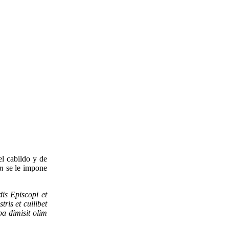
el cabildo y de
um
se le impone
dis Episcopi et
ris et cuilibet
a dimisit olim