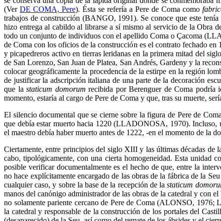
se conserva una copia de la lápida original donde se conmemoraba me
(Ver
DE COMA, Pere
). Ésta se refería a Pere de Coma como
fabric
trabajos de construcción (BANGO, 1991). Se conoce que este tenía u
hizo entrega al cabildo al librarse a sí mismo al servicio de la Obra
todo un conjunto de individuos con el apellido Coma o Çacoma (LLA
de Coma con los oficios de la construcción es el contrato fechado en 1
y picapedreros activo en tierras leridanas en la primera mitad del sigl
de San Lorenzo, San Juan de Platea, San Andrés, Gardeny y la recon
colocar geográficamente la procedencia de la estirpe en la región lo
de justificar la adscripción italiana de una parte de la decoración
que la
staticum domorum
recibida por Berenguer de Coma podría id
momento, estaría al cargo de Pere de Coma y que, tras su muerte, serí
El silencio documental que se cierne sobre la figura de Pere de Com
que debía estar muerto hacia 1220 (LLADONOSA, 1970). Incluso, una
el maestro debía haber muerto antes de 1222, -en el momento de la d
Ciertamente, entre principios del siglo XIII y las últimas décadas de 
cabo, tipológicamente, con una cierta homogeneidad. Esta unidad con
posible verificar documentalmente es el hecho de que, entre la inte
no hace explícitamente encargado de las obras de la fábrica de la Seu
cualquier caso, y sobre la base de la recepción de la
staticum domoru
manos del canónigo administrador de las obras de la catedral y con el 
no solamente pariente cercano de Pere de Coma (ALONSO, 1976; 
la catedral y responsable de la construcción de los portales del Castil
(desaparecido) de la Seu, así como del remate de los ábsides y el cie