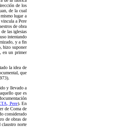
a de la fábrica
irección de los
an, de la cual
e mismo lugar a
vincula a Pere
aestros de obra
 de las iglesias
uso intentando
mizado, y a fin
o, hizo suponer
, en un primer
tado la idea de
ocumental, que
973).
ido y llevado a
 aquello que es
a documentación
A, Pere
). En
guer de Coma de
ido considerado
o de obras de
l claustro norte