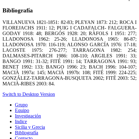
Bibliografía
VILLANUEVA 1821-1851: 82-83; PLEYAN 1873: 212; ROCA I
FLOREJACHS 1911: 12; PUIG I CADAFALCH- FALGUERA-
GODAY 1918: 48; BERGÓS 1928: 20; RÀFOLS I 1951: 277;
LLADONOSA 1962: 25-26; LLADONOSA 1965: 86-87;
LLADONOSA 1970: 116-119; ALONSO GARCÍA 1976: 17-18;
LACOSTE 1975: 276-277; TARRAGONA 1982: 254;
DALMASES-PITARCH 1986: 108-110; ARGILES 1991: 33;
BANGO 1991: 31-32; FITÉ 1991: 14; TARRAGONA 1991: 93;
BENET 1992: 133; BANGO 1996: 23; BACH 1996: 104-107;
MACIÀ 1997a: 145; MACIÀ 1997b: 108; FITÉ 1999: 224-225;
GONZÁLEZ-TARRAGONA-BUSQUETA 2002; FITÉ 2003: 52;
MACIÀ-RIBES 2003: 84.
Switch to Desktop Version
Grupo
Equipo
Investigación
Indice
Sicilia y Grecia
Bibliografía
Contacto