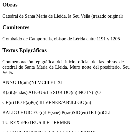
Obras
Catedral de Santa Maria de Lleida, la Seu Vella (trazado original)
Comitentes
Gombaldo de Camporrells, obispo de Lérida entre 1191 y 1205
Textos Epigráficos
Conmemoración epigráfica del inicio oficial de las obras de la
catedral de Santa Maria de Lleida. Muro norte del presbiterio, Seu
Vella.
ANNO D(omi)NI MCIII ET XI
K(a)L(endas) AUGUS/TI\ SUB DO(m)INO IN(n)O
CE(n)TIO P(a)P(a) III VENER/AB\ILI GO(m)
BALDO HUIC EC(c)LE(siae) P(rae)SID(en)TE I (n)CLI
TU REX /PE\TRUS II ET ERMEN