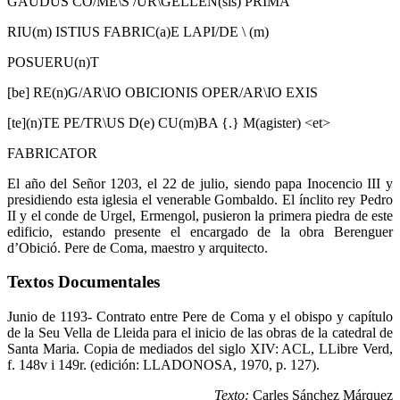
GAUDUS CO/ME\S /UR\GELLEN(sis) PRIMA
RIU(m) ISTIUS FABRIC(a)E LAPI/DE \ (m)
POSUERU(n)T
[be] RE(n)G/AR\IO OBICIONIS OPER/AR\IO EXIS
[te](n)TE PE/TR\US D(e) CU(m)BA {.} M(agister) <et>
FABRICATOR
El año del Señor 1203, el 22 de julio, siendo papa Inocencio III y
presidiendo esta iglesia el venerable Gombaldo. El ínclito rey Pedro
II y el conde de Urgel, Ermengol, pusieron la primera piedra de este
edificio, estando presente el encargado de la obra Berenguer
d’Obició. Pere de Coma, maestro y arquitecto.
Textos Documentales
Junio de 1193- Contrato entre Pere de Coma y el obispo y capítulo
de la Seu Vella de Lleida para el inicio de las obras de la catedral de
Santa Maria. Copia de mediados del siglo XIV: ACL, LLibre Verd,
f. 148v i 149r. (edición: LLADONOSA, 1970, p. 127).
Texto:
Carles Sánchez Márquez