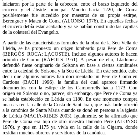
iniciaron por la parte de la cabecera, entre el brazo izquierdo del
crucero y el ábside principal. Muerto hacia 1220, de Coma
posiblemente fue sucedido por maestros de su propia estirpe,
Berenguer y Mateu de Coma (ALONSO 1976). En aquellas fechas
el crucero debía estar acabado y ya se habían construido las capillas
de la colateral del Evangelio.
A partir de las características formales de la obra de la Seu Vella de
Lleida, se ha propuesto un origen lombardo para Pere de Coma
(BERGÓS, ROCA; LACOSTE). Incluso algunos autores lo hacen
oriundo de Como (RÀFOLS 1951). A pesar de ello, Lladonosa
defendió fuese originario de Solsona en base a ciertas similitudes
entre la catedral de Solsona y la Seu de Lleida. En este sentido, cabe
decir que algunos autores han documentado un Pere de Coma en
Cardona (BACH 1996), la familia del cual aparece firmando
documentos con la estirpe de los Camporrells hacia 1173. Con
origen en Solsona o no, parece, sin embargo, que Pere de Coma ya
se había establecido en Lérida en 1180. En este momento compra
una casa en la calle de la Costa de Sant Joan, que más tarde ofreció
a la canónica de Santa Maria cuando se donó en persona a la iglesia
de Lérida (MACIÀ-RIBES 2003). Igualmente, se ha afirmado que
Pere de Coma era hijo de otro maestro llamado Pere (ALONSO
1976), y que en 1175 ya vivía en la calle de la Cigarra, donde
residían muchos obreros y servidores de la canónica.