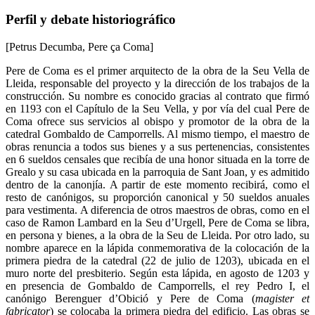
Perfil y debate historiográfico
[Petrus Decumba, Pere ça Coma]
Pere de Coma es el primer arquitecto de la obra de la Seu Vella de
Lleida, responsable del proyecto y la dirección de los trabajos de la
construcción. Su nombre es conocido gracias al contrato que firmó
en 1193 con el Capítulo de la Seu Vella, y por vía del cual Pere de
Coma ofrece sus servicios al obispo y promotor de la obra de la
catedral Gombaldo de Camporrells. Al mismo tiempo, el maestro de
obras renuncia a todos sus bienes y a sus pertenencias, consistentes
en 6 sueldos censales que recibía de una honor situada en la torre de
Grealo y su casa ubicada en la parroquia de Sant Joan, y es admitido
dentro de la canonjía. A partir de este momento recibirá, como el
resto de canónigos, su proporción canonical y 50 sueldos anuales
para vestimenta. A diferencia de otros maestros de obras, como en el
caso de Ramon Lambard en la Seu d’Urgell, Pere de Coma se libra,
en persona y bienes, a la obra de la Seu de Lleida. Por otro lado, su
nombre aparece en la lápida conmemorativa de la colocación de la
primera piedra de la catedral (22 de julio de 1203), ubicada en el
muro norte del presbiterio. Según esta lápida, en agosto de 1203 y
en presencia de Gombaldo de Camporrells, el rey Pedro I, el
canónigo Berenguer d’Obició y Pere de Coma (
magister et
fabricator
) se colocaba la primera piedra del edificio. Las obras se