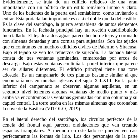
Evidentemente, se trata de un edificio religioso de una gran
importancia con un pórtico de un estilo románico limpio y claro.
Uno de los batientes de la puerta está semiabierto, como invitando a
entrar. Esta portada tan importante es casi el doble que la del castillo.
Es la clave del sarcófago, la puerta semiabierta de tantos elementos
funerarios. En la fachada principal hay un rosetón cuadrilobulado
bien tallado. El tejado a dos aguas parece hecho de tejas y coronado
con almenas dentadas y una cornisa para sujetarlas. Son los tejados
que encontramos en muchos edificios civiles de Palermo y Siracusa.
Bajo el tejado se ven los refuerzos de sujeción. La fachada lateral
consta de tres ventanas geminadas, enmarcadas por arcos de
descarga. Bajo estas ventanas continúa la pared inferior que parece
ser de sillares diferentes. El edificio principal tiene una torre
adosada. Es un campanario de tres plantas bastante similar al que
encontraríamos en muchas iglesias del siglo XII-XIII. En la parte
inferior del campanario se observan algunas aspilleras, en un
segundo nivel tenemos algunas ventanas de medio punto y más
arriba ya encontramos las ventanas geminadas con una columna y su
capitel central. La torre acaba en las mismas almenas que coronaban
la nave de la Basílica (VITOLO, 2019).
En el lateral derecho del sarcófago, los círculos perfectos de la
cenefa del frontal aquí parecen ondulaciones que van creando
espacios triangulares. A menudo en este lado se pueden ver casi
perfectamente las formas de lirio. Los dos personajes de la parte