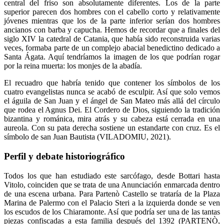
central del friso son absolutamente diferentes. Los de la parte
superior parecen dos hombres con el cabello corto y relativamente
jóvenes mientras que los de la parte inferior serían dos hombres
ancianos con barba y capucha. Hemos de recordar que a finales del
siglo XIV la catedral de Catania, que había sido reconstruida varias
veces, formaba parte de un complejo abacial benedictino dedicado a
Santa Ágata. Aquí tendríamos la imagen de los que podrían rogar
por la reina muerta: los monjes de la abadía.
El recuadro que habría tenido que contener los símbolos de los
cuatro evangelistas nunca se acabó de esculpir. Así que solo vemos
el águila de San Juan y el ángel de San Mateo más allá del círculo
que rodea el Agnus Dei. El Cordero de Dios, siguiendo la tradición
bizantina y románica, mira atrás y su cabeza está cerrada en una
aureola. Con su pata derecha sostiene un estandarte con cruz. Es el
símbolo de san Juan Bautista (VILADOMIU, 2021).
Perfil y debate historiográfico
Todos los que han estudiado este sarcófago, desde Bottari hasta
Vitolo, coinciden que se trata de una Anunciación enmarcada dentro
de una escena urbana. Para Partenò Castello se trataría de la Plaza
Marina de Palermo con el Palacio Steri a la izquierda donde se ven
los escudos de los Chiaramonte. Así que podría ser una de las tantas
piezas confiscadas a esta familia después del 1392 (PARTENÒ,