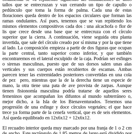
tallos que se entrecruzan y van cerrando un tipo de capullo o
pedúnculo que toma la forma de palma. Cada una de estas
floraciones queda dentro de los espacios circulares que forman las
ramas ondulantes. Así pues, tenemos que se van repitiendo los
mismos elementos compositivos cada dos : una alcachofa o flor de
lis que crece desde una base que se entrecruza con el círculo
superior que la cierra. A continuación, viene seguida otra planta
invertida, que sale del círculo creado por sí misma y por la que tiene
al lado. La composición empieza a partir de dos figuras que ocupan
la parte central, tanto superior como inferior, y que también
encontraremos en el lateral esculpido de la caja. Podrían ser esfinges
o sirenas masculinas, puesto que de sus dorsos salen unas alas
verticales y sus cuerpos están recubiertos de escamas. Ambas
parecen tener las extremidades posteriores convertidas en una cola
de pez pero, mientras que la de la derecha tiene un especie de
mano, la otra tiene una pata de ave provista de zarpas. Aunque
tienen fisionomía masculina podría tratarse de aquellos seres
femeninos que acompañan los difuntos al mundo subterráneo o,
mejor dicho, a la Isla de los Bienaventurados. Tenemos una
progresión de una esfinge y doce círculos vegetales; el que hace
trece ya forma parte de la cenefa vertical, que es de seis elementos.
Así queda equilibrado en 12x6x12 + 12x6x12.
El recuadro interior queda muy marcado por una franja de 1 o 2 cm
de ancho. Este rectángulo de 1,85 metros de largo está dividido por