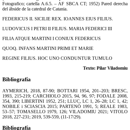
Fotografico; cartella A.6.5. – AF SBCA CT; 1952) Pared derecha
del ábside de la catedral de Catania.
FEDERICUS II. SICILIE REX. IOANNES EIUS FILIUS.
LUDOVICUS I PETRI II FILIUS. MARIA FEDERICI III
FILIA ATQUE MARTINI I CONIUX FEDERICUS
QUOQ. INFANS MARTINI PRIMI ET MARIE
REGINE FILIUS. HOC UNO CONDUNTUR TUMULO
Texto: Pilar Viladomiu
Bibliografía
AYMERICH, 2018, 87-90; BOTTARI 1954, 201–203; BRESC,
1993, 215-219; CARCHIOLO 2015, 94, 96, 97; FODALE 2008,
354, 390; LIBERTINI 1952, 251; LLUC, LC 1, 26–28; LC 1, 42;
NOBILE i SCIASCIA 2015; PARTENÒ 1991, 5; REALE 1983,
53–57; TOMASELLO 1979, 126; VILADOMIU 2021; VITOLO
2018, 227-231; 2019, 539-559, (11-17/29).
Bibliografía