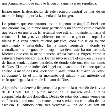
una Anunciación que incluye la persona que va a ser sepultada.
Empezamos la descripción de este recuadro central de más de un
metro de longitud por la izquierda de la imagen.
Lo primero que encontramos es un ingenuo arcángel Gabriel con
una enorme ala, un nimbo muy perfilado y un enorme cetro o bastón
que acaba en una cruz. El arcángel que está en movimiento hacia el
centro de la imagen, va cubierto con un buen grosor de ropa. La
túnica y la capa tienen muchos pliegues, cosa que le da mucho
movimiento y naturalidad. En la mano izquierda – donde se
centralizan los pliegues de la ropa – sostiene este bastón pastoral.
Mientras que con la mano derecha señala hacia la Virgen, como si
estuviera hablando con ella. Detrás suyo se abre el cielo en una serie
de líneas semicirculares paralelas de donde sale una enorme mano
de Dios. El enorme índice del ángel está marcando el camino que ha
abierto la mano de Dios, diciendo:
“Salve, llena de gracia, el Señor
es contigo”.
Es el primer momento del saludo y del misterio del
cielo que llega a la tierra de la mano de Dios.
Algo más a la derecha llegamos a la parte de la narración de la vida
de la Corte. En el punto medio de la imagen está la reina
acompañada de dos doncellas. Detrás de estas dos damas vemos un
edificio civil con una importante puerta semiabierta en lo alto de una
escalera. El edificio tiene tres ventanas – una de ellas con un