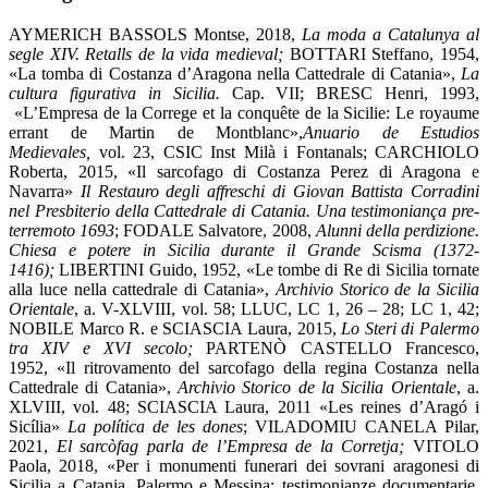
AYMERICH BASSOLS Montse, 2018,
La moda a Catalunya al
segle XIV. Retalls de la vida medieval;
BOTTARI Steffano, 1954,
«La tomba di Costanza d’Aragona nella Cattedrale di Catania»,
La
cultura figurativa in Sicilia.
Cap. VII; BRESC Henri, 1993,
«L’Empresa de la Correge et la conquête de la Sicilie: Le royaume
errant de Martin de Montblanc»,
Anuario de Estudios
Medievales,
vol. 23, CSIC Inst Milà i Fontanals; CARCHIOLO
Roberta, 2015, «Il sarcofago di Costanza Perez di Aragona e
Navarra»
Il Restauro degli affreschi di Giovan Battista Corradini
nel Presbiterio della Cattedrale di Catania. Una testimoniança pre-
terremoto 1693
; FODALE Salvatore, 2008,
Alunni della perdizione.
Chiesa e potere in Sicilia durante il Grande Scisma (1372-
1416);
LIBERTINI Guido, 1952, «Le tombe di Re di Sicilia tornate
alla luce nella cattedrale di Catania»,
Archivio Storico de la Sicilia
Orientale
, a. V-XLVIII, vol. 58; LLUC, LC 1, 26 – 28; LC 1, 42;
NOBILE Marco R. e SCIASCIA Laura, 2015,
Lo Steri di Palermo
tra XIV e XVI secolo;
PARTENÒ CASTELLO Francesco,
1952, «Il ritrovamento del sarcofago della regina Costanza nella
Cattedrale di Catania»,
Archivio Storico de la Sicilia Orientale
, a.
XLVIII, vol. 48; SCIASCIA Laura, 2011 «Les reines d’Aragó i
Sicília»
La política de les dones
; VILADOMIU CANELA Pilar,
2021,
El sarcòfag parla de l’Empresa de la Corretja;
VITOLO
Paola, 2018, «Per i monumenti funerari dei sovrani aragonesi di
Sicilia a Catania, Palermo e Messina: testimonianze documentarie,