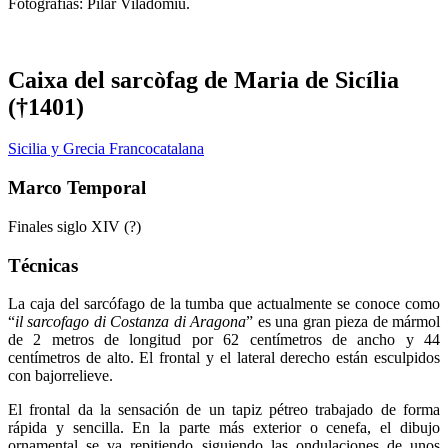
Fotografías: Pilar Viladomiu.
Caixa del sarcòfag de Maria de Sicília
(†1401)
Sicilia y Grecia Francocatalana
Marco Temporal
Finales siglo XIV (?)
Técnicas
La caja del sarcófago de la tumba que actualmente se conoce como
“
il sarcofago di Costanza di Aragona
” es una gran pieza de mármol
de 2 metros de longitud por 62 centímetros de ancho y 44
centímetros de alto. El frontal y el lateral derecho están esculpidos
con bajorrelieve.
El frontal da la sensación de un tapiz pétreo trabajado de forma
rápida y sencilla. En la parte más exterior o cenefa, el dibujo
ornamental se va repitiendo siguiendo las ondulaciones de unos