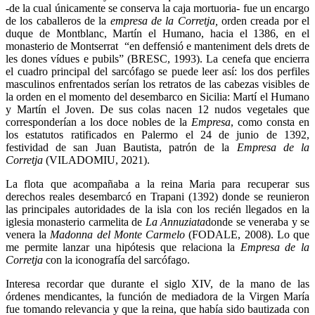
-de la cual únicamente se conserva la caja mortuoria- fue un encargo
de los caballeros de la
empresa de la Corretja,
orden creada por el
duque de Montblanc, Martín el Humano, hacia el 1386, en el
monasterio de Montserrat “en deffensió e manteniment dels drets de
les dones vídues e pubils” (BRESC, 1993). La cenefa que encierra
el cuadro principal del sarcófago se puede leer así: los dos perfiles
masculinos enfrentados serían los retratos de las cabezas visibles de
la orden en el momento del desembarco en Sicilia: Martí el Humano
y Martín el Joven. De sus colas nacen 12 nudos vegetales que
corresponderían a los doce nobles de la
Empresa
, como consta en
los estatutos ratificados en Palermo el 24 de junio de 1392,
festividad de san Juan Bautista, patrón de la
Empresa de la
Corretja
(VILADOMIU, 2021).
La flota que acompañaba a la reina Maria para recuperar sus
derechos reales desembarcó en Trapani (1392) donde se reunieron
las principales autoridades de la isla con los recién llegados en la
iglesia monasterio carmelita de
La Annuziata
donde se veneraba y se
venera la
Madonna del Monte Carmelo
(FODALE, 2008). Lo que
me permite lanzar una hipótesis que relaciona la
Empresa de la
Corretja
con la iconografía del sarcófago.
Interesa recordar que durante el siglo XIV, de la mano de las
órdenes mendicantes, la función de mediadora de la Virgen María
fue tomando relevancia y que la reina, que había sido bautizada con