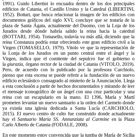
1991). Guido Libertini lo encuadra dentro de los dos principales
edificios de Catania, el Castillo Ursino y la Catedral (LIBERTINI,
1952). Bottari, que busca relacionar la imagen de los edificios con
documentos gráficos del siglo XVI, concluye que se trataría de la
plaza de Santa Ágata, actualmente del Duomo, con la Loja de los
Jurados desde dónde habría salido la reina hacia la catedral
(BOTTARI, 1954). Tomasello, todavía va más allá, diciendo que la
reina Constanza podría estar ofreciendo este gran edificio civil a la
Virgen (TOMASELLO, 1979). Vitolo ve que la representación de
la Lonja de los Jurados en un punto central entre el ángel y la
Virgen, indica que el comitente del sepulcro fue el gobierno o
la
giurazia
, órgano rector de la ciudad de Catania (VITOLO, 2019).
Pero, de acuerdo con lo publicado por la profesora Carchiolo,
pienso que esta escena se puede referir a la fundación de un nuevo
edificio eclesiástico consagrado al misterio de la Anunciación. Llega
a esta conclusión a partir de hechos documentados y mirando de leer
el mensaje iconográfico de un ángel con una cruz particular y una
reina con un escapulario en la mano. El 1396, María y Martí
prometen levantar un nuevo santuario a la orden del Carmelo donde
ya existía una iglesia dedicada a Santa Lucía (CARCHIOLO,
2015). El nuevo centro de culto fue construido donde actualmente
hay el
Santuario Maria SS. Annunziata al Carmine
en la Plaza
Carlo Alberto de Catania (FODALE, 2008).
En este momento estoy convencida que la tumba de María de Sicília