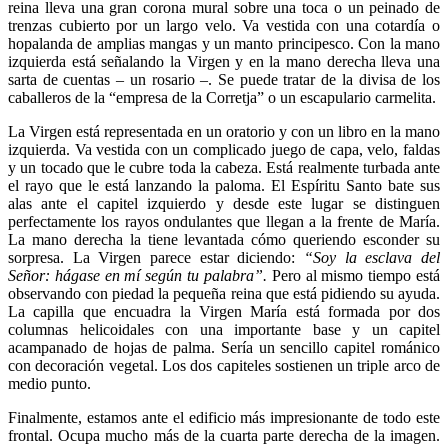
reina lleva una gran corona mural sobre una toca o un peinado de
trenzas cubierto por un largo velo. Va vestida con una cotardía o
hopalanda de amplias mangas y un manto principesco. Con la mano
izquierda está señalando la Virgen y en la mano derecha lleva una
sarta de cuentas – un rosario –. Se puede tratar de la divisa de los
caballeros de la “empresa de la Corretja” o un escapulario carmelita.
La Virgen está representada en un oratorio y con un libro en la mano
izquierda. Va vestida con un complicado juego de capa, velo, faldas
y un tocado que le cubre toda la cabeza. Está realmente turbada ante
el rayo que le está lanzando la paloma. El Espíritu Santo bate sus
alas ante el capitel izquierdo y desde este lugar se distinguen
perfectamente los rayos ondulantes que llegan a la frente de María.
La mano derecha la tiene levantada cómo queriendo esconder su
sorpresa. La Virgen parece estar diciendo:
“Soy la esclava del
Señor: hágase en mí según tu palabra”.
Pero al mismo tiempo está
observando con piedad la pequeña reina que está pidiendo su ayuda.
La capilla que encuadra la Virgen María está formada por dos
columnas helicoidales con una importante base y un capitel
acampanado de hojas de palma. Sería un sencillo capitel románico
con decoración vegetal. Los dos capiteles sostienen un triple arco de
medio punto.
Finalmente, estamos ante el edificio más impresionante de todo este
frontal. Ocupa mucho más de la cuarta parte derecha de la imagen.