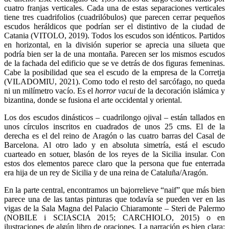
cuatro franjas verticales. Cada una de estas separaciones verticales
tiene tres cuadrifolios (cuadrilóbulos) que parecen cerrar pequeños
escudos heráldicos que podrían ser el distintivo de la ciudad de
Catania (VITOLO, 2019). Todos los escudos son idénticos. Partidos
en horizontal, en la división superior se aprecia una silueta que
podría bien ser la de una montaña. Parecen ser los mismos escudos
de la fachada del edificio que se ve detrás de dos figuras femeninas.
Cabe la posibilidad que sea el escudo de la empresa de la Corretja
(VILADOMIU, 2021). Como todo el resto del sarcófago, no queda
ni un milímetro vacío. Es el
horror vacui
de la decoración islámica y
bizantina, donde se fusiona el arte occidental y oriental.
Los dos escudos dinásticos – cuadrilongo ojival – están tallados en
unos círculos inscritos en cuadrados de unos 25 cms. El de la
derecha es el del reino de Aragón o las cuatro barras del Casal de
Barcelona. Al otro lado y en absoluta simetría, está el escudo
cuarteado en sotuer, blasón de los reyes de la Sicilia insular. Con
estos dos elementos parece claro que la persona que fue enterrada
era hija de un rey de Sicilia y de una reina de Cataluña/Aragón.
En la parte central, encontramos un bajorrelieve “naif” que más bien
parece una de las tantas pinturas que todavía se pueden ver en las
vigas de la Sala Magna del Palacio Chiaramonte – Steri de Palermo
(NOBILE i SCIASCIA 2015; CARCHIOLO, 2015) o en
ilustraciones de algún libro de oraciones. La narración es bien clara: