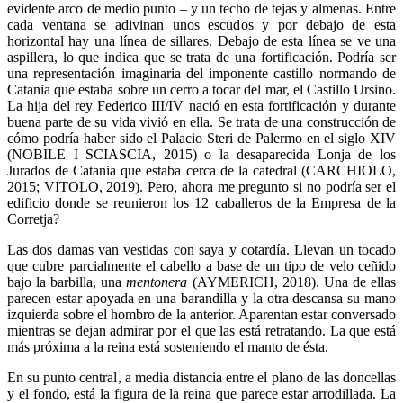
evidente arco de medio punto – y un techo de tejas y almenas. Entre
cada ventana se adivinan unos escudos y por debajo de esta
horizontal hay una línea de sillares. Debajo de esta línea se ve una
aspillera, lo que indica que se trata de una fortificación. Podría ser
una representación imaginaria del imponente castillo normando de
Catania que estaba sobre un cerro a tocar del mar, el Castillo Ursino.
La hija del rey Federico III/IV nació en esta fortificación y durante
buena parte de su vida vivió en ella. Se trata de una construcción de
cómo podría haber sido el Palacio Steri de Palermo en el siglo XIV
(NOBILE I SCIASCIA, 2015) o la desaparecida Lonja de los
Jurados de Catania que estaba cerca de la catedral (CARCHIOLO,
2015; VITOLO, 2019). Pero, ahora me pregunto si no podría ser el
edificio donde se reunieron los 12 caballeros de la Empresa de la
Corretja?
Las dos damas van vestidas con saya y cotardía. Llevan un tocado
que cubre parcialmente el cabello a base de un tipo de velo ceñido
bajo la barbilla, una
mentonera
(AYMERICH, 2018). Una de ellas
parecen estar apoyada en una barandilla y la otra descansa su mano
izquierda sobre el hombro de la anterior. Aparentan estar conversado
mientras se dejan admirar por el que las está retratando. La que está
más próxima a la reina está sosteniendo el manto de ésta.
En su punto central, a media distancia entre el plano de las doncellas
y el fondo, está la figura de la reina que parece estar arrodillada. La