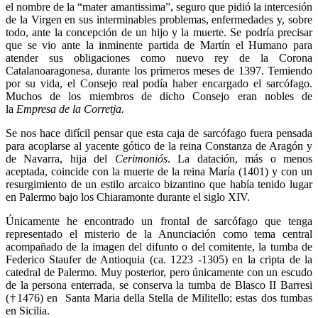
el nombre de la “mater amantissima”, seguro que pidió la intercesión
de la Virgen en sus interminables problemas, enfermedades y, sobre
todo, ante la concepción de un hijo y la muerte. Se podría precisar
que se vio ante la inminente partida de Martín el Humano para
atender sus obligaciones como nuevo rey de la Corona
Catalanoaragonesa, durante los primeros meses de 1397. Temiendo
por su vida, el Consejo real podía haber encargado el sarcófago.
Muchos de los miembros de dicho Consejo eran nobles de
la
Empresa de la Corretja.
Se nos hace difícil pensar que esta caja de sarcófago fuera pensada
para acoplarse al yacente gótico de la reina Constanza de Aragón y
de Navarra, hija del
Cerimoniós
. La datación, más o menos
aceptada, coincide con la muerte de la reina María (1401) y con un
resurgimiento de un estilo arcaico bizantino que había tenido lugar
en Palermo bajo los Chiaramonte durante el siglo XIV.
Únicamente he encontrado un frontal de sarcófago que tenga
representado el misterio de la Anunciación como tema central
acompañado de la imagen del difunto o del comitente, la tumba de
Federico Staufer de Antioquia (ca. 1223 -1305) en la cripta de la
catedral de Palermo. Muy posterior, pero únicamente con un escudo
de la persona enterrada, se conserva la tumba de Blasco II Barresi
(†1476) en Santa Maria della Stella de Militello; estas dos tumbas
en Sicilia.