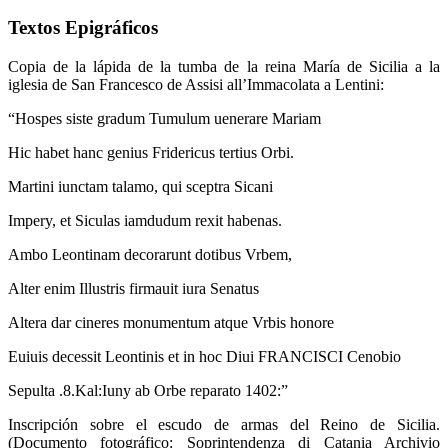
Textos Epigráficos
Copia de la lápida de la tumba de la reina María de Sicilia a la
iglesia de San Francesco de Assisi all’Immacolata a Lentini:
“Hospes siste gradum Tumulum uenerare Mariam
Hic habet hanc genius Fridericus tertius Orbi.
Martini iunctam talamo, qui sceptra Sicani
Impery, et Siculas iamdudum rexit habenas.
Ambo Leontinam decorarunt dotibus Vrbem,
Alter enim Illustris firmauit iura Senatus
Altera dar cineres monumentum atque Vrbis honore
Euiuis decessit Leontinis et in hoc Diui FRANCISCI Cenobio
Sepulta .8.Kal:Iuny ab Orbe reparato 1402:”
Inscripción sobre el escudo de armas del Reino de Sicilia.
(Documento fotográfico: Soprintendenza di Catania Archivio