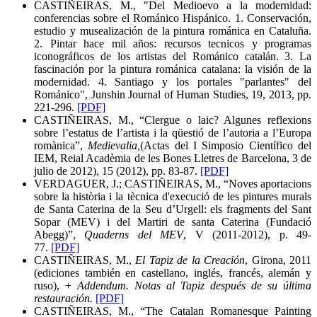
CASTIÑEIRAS, M., "Del Medioevo a la modernidad:
conferencias sobre el Románico Hispánico. 1. Conservación,
estudio y musealización de la pintura románica en Cataluña.
2. Pintar hace mil años: recursos tecnicos y programas
iconográficos de los artistas del Románico catalán. 3. La
fascinación por la pintura románica catalana: la visión de la
modernidad. 4. Santiago y los portales "parlantes" del
Románico", Junshin Journal of Human Studies, 19, 2013, pp.
221-296.
[PDF]
CASTIÑEIRAS, M., “Clergue o laic? Algunes reflexions
sobre l’estatus de l’artista i la qüestió de l’autoria a l’Europa
romànica”,
Medievalia,
(Actas del I Simposio Científico del
IEM, Reial Acadèmia de les Bones Lletres de Barcelona, 3 de
julio de 2012), 15 (2012), pp. 83-87.
[PDF]
VERDAGUER, J.; CASTIÑEIRAS, M., “Noves aportacions
sobre la història i la tècnica d'execució de les pintures murals
de Santa Caterina de la Seu d’Urgell: els fragments del Sant
Sopar (MEV) i del Martiri de santa Caterina (Fundació
Abegg)”,
Quaderns del MEV
, V (2011-2012), p. 49-
77.
[PDF]
CASTIÑEIRAS, M.,
El Tapiz de la Creación
, Girona, 2011
(ediciones también en castellano, inglés, francés, alemán y
ruso), +
Addendum. Notas al Tapiz después de su última
restauración.
[PDF]
CASTIÑEIRAS, M., “The Catalan Romanesque Painting