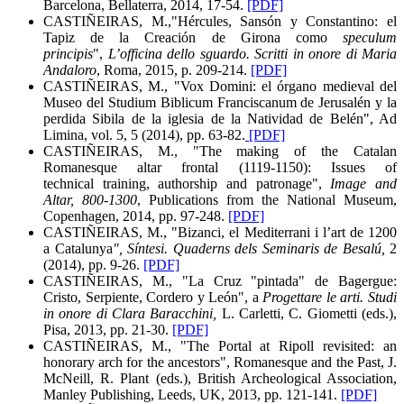
Barcelona, Bellaterra, 2014, 17-54.
[PDF]
CASTIÑEIRAS, M.,"Hércules, Sansón y Constantino: el
Tapiz de la Creación de Girona como
speculum
principis
",
L’officina dello sguardo. Scritti in onore di Maria
Andaloro
, Roma, 2015, p. 209-214.
[PDF]
CASTIÑEIRAS, M., "Vox Domini: el órgano medieval del
Museo del Studium Biblicum Franciscanum de Jerusalén y la
perdida Sibila de la iglesia de la Natividad de Belén", Ad
Limina, vol. 5, 5 (2014), pp. 63-82.
[PDF]
CASTIÑEIRAS, M., "The making of the Catalan
Romanesque altar frontal (1119-1150): Issues of
technical training, authorship and patronage",
Image and
Altar, 800-1300
, Publications from the National Museum,
Copenhagen, 2014, pp. 97-248.
[PDF]
CASTIÑEIRAS, M., "Bizanci, el Mediterrani i l’art de 1200
a Catalunya
", Síntesi. Quaderns dels Seminaris de Besalú,
2
(2014), pp. 9-26.
[PDF]
CASTIÑEIRAS, M., "La Cruz "pintada" de Bagergue:
Cristo, Serpiente, Cordero y León", a
Progettare le arti. Studi
in onore di Clara Baracchini,
L. Carletti, C. Giometti (eds.),
Pisa, 2013, pp. 21-30.
[PDF]
CASTIÑEIRAS, M., "The Portal at Ripoll revisited: an
honorary arch for the ancestors", Romanesque and the Past, J.
McNeill, R. Plant (eds.), British Archeological Association,
Manley Publishing, Leeds, UK, 2013, pp. 121-141.
[PDF]