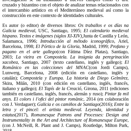
cruzado y bizantino con el objeto de analizar temas relacionados con
el intercambio artístico en el Mediterráneo medieval así como la
construcción en este contexto de identidades culturales.
Es autor (o editor) de diversos libros:
Os traballos e os días na
Galicia medieval
, USC, Santiago, 1995;
El calendario medieval
hispano. Textos e imágenes (siglos XI-XIV),
Junta de Castilla y León,
Salamanca, 1996;
Introducción al método iconográfico
, Ariel,
Barcelona, 1998;
El Pórtico de la Gloria
, Madrid, 1999;
Profano y
pagano en el arte gallego
(con Fátima Díez Platas), Santiago,
2003;
La vieira en Compostela. La insignia da peregrinación
xacobea
, Santiago, 2007 (texto castellano, inglés y gallego);
El
Románico en las colecciones del MNAC
(con Jordi Camps),
Lunwerg, Barcelona, 2008 (edición en castellano, inglés y
catalán);
Compostela y Europa. La historia de Diego Gelmírez
,
Skira, Milán, 2010 (con edición en castellano, inglés, francés,
italiano y gallego);
El Tapís de la Creació
, Girona, 2011 (ediciones
también en castellano, inglés, francés, alemán y ruso);
Pintar fa mil
anys. El colors i l’ofici del pintor romànic
, 2014 (en colaboración
con J. Verdaguer);
Galicia e os camiños de Santiago
(2016);
Entre la
letra y el pincel: el artista medieval. Leyenda, identidad y
estatus
(2017),
Romanesque Patrons and Processes: Design and
Instrumentality in the Art and Architecture of Romanesque Europe
,
(con J. McNeill, R. Plant and J. Camps), Routledge, Milton Park,
2018
.