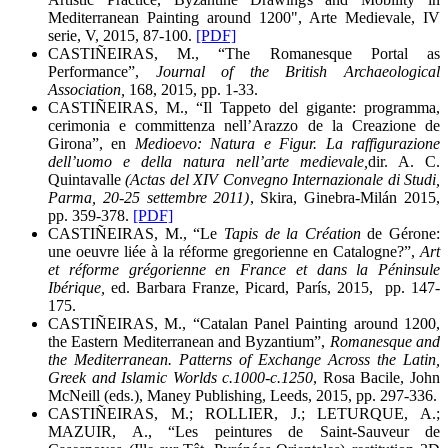
Mediterranean Painting around 1200", Arte Medievale, IV
serie, V, 2015, 87-100.
[PDF]
CASTIÑEIRAS, M., “The Romanesque Portal as
Performance”,
Journal of the British Archaeological
Association,
168, 2015, pp. 1-33.
CASTIÑEIRAS, M., “Il Tappeto del gigante: programma,
cerimonia e committenza nell’Arazzo de la Creazione de
Girona”, en
Medioevo: Natura e Figur. La raffigurazione
dell’uomo e della natura nell’arte medievale,
dir. A. C.
Quintavalle
(Actas del XIV Convegno Internazionale di Studi,
Parma, 20-25 settembre 2011)
, Skira, Ginebra-Milán 2015,
pp. 359-378.
[PDF]
CASTIÑEIRAS, M., “Le
Tapis de la Création
de Gérone:
une oeuvre liée à la réforme gregorienne en Catalogne?”,
Art
et réforme grégorienne en France et dans la Péninsule
Ibérique,
ed. Barbara Franze, Picard, París, 2015, pp. 147-
175.
CASTIÑEIRAS, M., “Catalan Panel Painting around 1200,
the Eastern Mediterranean and Byzantium”,
Romanesque and
the Mediterranean. Patterns of Exchange Across the Latin,
Greek and Islamic Worlds c.1000-c.1250
, Rosa Bacile, John
McNeill (eds.), Maney Publishing, Leeds, 2015, pp. 297-336.
CASTIÑEIRAS, M.; ROLLIER, J.; LETURQUE, A.;
MAZUIR, A., “Les peintures de Saint-Sauveur de