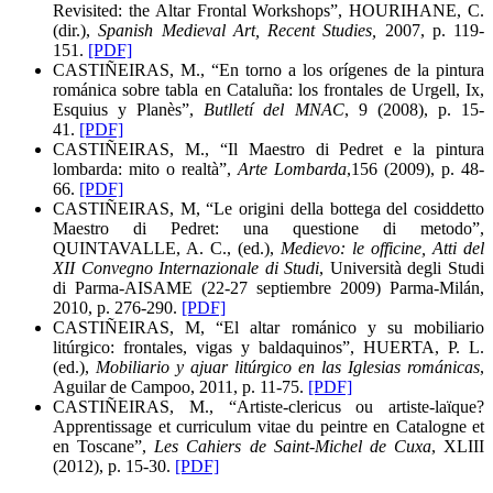
Revisited: the Altar Frontal Workshops”, HOURIHANE, C.
(dir.),
Spanish Medieval Art, Recent Studies,
2007, p. 119-
151.
[PDF]
CASTIÑEIRAS, M., “En torno a los orígenes de la pintura
románica sobre tabla en Cataluña: los frontales de Urgell, Ix,
Esquius y Planès”,
Butlletí del MNAC
, 9 (2008), p. 15-
41.
[PDF]
CASTIÑEIRAS, M., “Il Maestro di Pedret e la pintura
lombarda: mito o realtà”,
Arte Lombarda
,
156 (2009), p. 48-
66.
[PDF]
CASTIÑEIRAS, M, “Le origini della bottega del cosiddetto
Maestro di Pedret: una questione di metodo”,
QUINTAVALLE, A. C., (ed.),
Medievo: le officine, Atti del
XII Convegno Internazionale di Studi
, Università degli Studi
di Parma-AISAME (22-27 septiembre 2009) Parma-Milán,
2010, p. 276-290.
[PDF]
CASTIÑEIRAS, M, “El altar románico y su mobiliario
litúrgico: frontales, vigas y baldaquinos”, HUERTA, P. L.
(ed.),
Mobiliario y ajuar litúrgico en las Iglesias románicas
,
Aguilar de Campoo, 2011, p. 11-75.
[PDF]
CASTIÑEIRAS, M., “Artiste-clericus ou artiste-laïque?
Apprentissage et curriculum vitae du peintre en Catalogne et
en Toscane”,
Les Cahiers de Saint-Michel de Cuxa
, XLIII
(2012), p. 15-30.
[PDF]