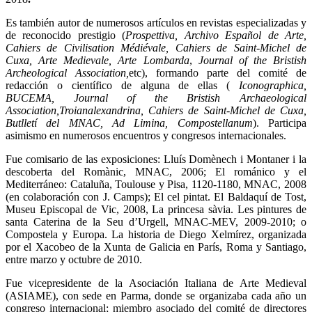
Es también autor de numerosos artículos en revistas especializadas y
de reconocido prestigio (
Prospettiva, Archivo Español de Arte,
Cahiers de Civilisation Médiévale, Cahiers de Saint-Michel de
Cuxa, Arte Medievale, Arte Lombarda
,
Journal of the Bristish
Archeological Association,
etc), formando parte del comité de
redacción o científico de alguna de ellas (
Iconographica,
BUCEMA, Journal of the Bristish Archaeological
Association,Troianalexandrina, Cahiers de Saint-Michel de Cuxa,
Butlletí del MNAC, Ad Limina, Compostellanum
). Participa
asimismo en numerosos encuentros y congresos internacionales.
Fue comisario de las exposiciones: Lluís Domènech i Montaner i la
descoberta del Romànic, MNAC, 2006; El románico y el
Mediterráneo: Cataluña, Toulouse y Pisa, 1120-1180, MNAC, 2008
(en colaboración con J. Camps); El cel pintat. El Baldaquí de Tost,
Museu Episcopal de Vic, 2008, La princesa sàvia. Les pintures de
santa Caterina de la Seu d’Urgell, MNAC-MEV, 2009-2010; o
Compostela y Europa. La historia de Diego Xelmírez, organizada
por el Xacobeo de la Xunta de Galicia en París, Roma y Santiago,
entre marzo y octubre de 2010.
Fue vicepresidente de la Asociación Italiana de Arte Medieval
(ASIAME), con sede en Parma, donde se organizaba cada año un
congreso internacional; miembro asociado del comité de directores