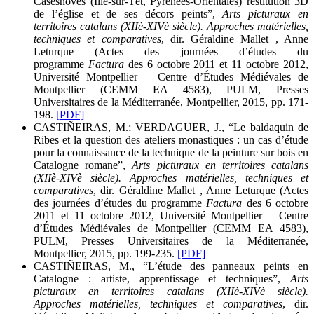
Casesnoves (Ille-sur-Têt, Pyrénées-Orientales) restitution 3D
de l’église et de ses décors peints”,
Arts picturaux en
territoires catalans (XIIè-XIVè siècle). Approches matérielles,
techniques et comparatives
, dir. Géraldine Mallet , Anne
Leturque (Actes des journées d’études du
programme
Factura
des 6 octobre 2011 et 11 octobre 2012,
Université Montpellier – Centre d’Études Médiévales de
Montpellier (CEMM EA 4583), PULM, Presses
Universitaires de la Méditerranée, Montpellier, 2015, pp. 171-
198.
[PDF]
CASTIÑEIRAS, M.; VERDAGUER, J., “Le baldaquin de
Ribes et la question des ateliers monastiques : un cas d’étude
pour la connaissance de la technique de la peinture sur bois en
Catalogne romane”,
Arts picturaux en territoires catalans
(XIIè-XIVè siècle). Approches matérielles, techniques et
comparatives
, dir. Géraldine Mallet , Anne Leturque (Actes
des journées d’études du programme
Factura
des 6 octobre
2011 et 11 octobre 2012, Université Montpellier – Centre
d’Études Médiévales de Montpellier (CEMM EA 4583),
PULM, Presses Universitaires de la Méditerranée,
Montpellier, 2015, pp. 199-235.
[PDF]
CASTIÑEIRAS, M., “L’étude des panneaux peints en
Catalogne : artiste, apprentissage et techniques”,
Arts
picturaux en territoires catalans (XIIè-XIVè siècle).
Approches matérielles, techniques et comparatives
, dir.