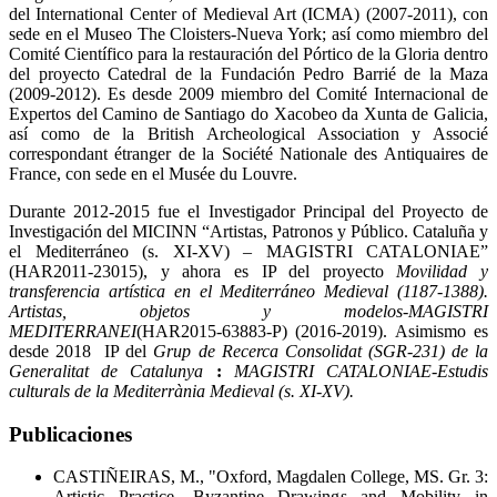
del International Center of Medieval Art (ICMA) (2007-2011), con
sede en el Museo The Cloisters-Nueva York; así como miembro del
Comité Científico para la restauración del Pórtico de la Gloria dentro
del proyecto Catedral de la Fundación Pedro Barrié de la Maza
(2009-2012). Es desde 2009 miembro del Comité Internacional de
Expertos del Camino de Santiago do Xacobeo da Xunta de Galicia,
así como de la British Archeological Association y Associé
correspondant étranger de la Société Nationale des Antiquaires de
France, con sede en el Musée du Louvre.
Durante 2012-2015 fue el Investigador Principal del Proyecto de
Investigación del MICINN “Artistas, Patronos y Público. Cataluña y
el Mediterráneo (s. XI-XV) – MAGISTRI CATALONIAE”
(HAR2011-23015), y ahora es IP del proyecto
Movilidad y
transferencia artística en el Mediterráneo Medieval (1187-1388).
Artistas, objetos y modelos-MAGISTRI
MEDITERRANEI
(HAR2015-63883-P) (2016-2019). Asimismo es
desde 2018 IP del
Grup de Recerca Consolidat (SGR-231) de la
Generalitat de Catalunya
:
MAGISTRI CATALONIAE-Estudis
culturals de la Mediterrània Medieval (s. XI-XV).
Publicaciones
CASTIÑEIRAS, M., "Oxford, Magdalen College, MS. Gr. 3:
Artistic Practice, Byzantine Drawings and Mobility in