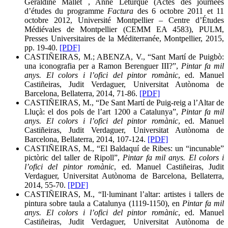
Géraldine Mallet , Anne Leturque (Actes des journées
d’études du programme
Factura
des 6 octobre 2011 et 11
octobre 2012, Université Montpellier – Centre d’Études
Médiévales de Montpellier (CEMM EA 4583), PULM,
Presses Universitaires de la Méditerranée, Montpellier, 2015,
pp. 19-40.
[PDF]
CASTIÑEIRAS, M.; ABENZA, V., “Sant Martí de Puigbò:
una iconografia per a Ramon Berenguer III?”,
Pintar fa mil
anys. El colors i l’ofici del pintor romànic
, ed. Manuel
Castiñeiras, Judit Verdaguer, Universitat Autònoma de
Barcelona, Bellaterra, 2014, 71-86.
[PDF]
CASTIÑEIRAS, M., “De Sant Martí de Puig-reig a l’Altar de
Lluçà: el dos pols de l’art 1200 a Catalunya”,
Pintar fa mil
anys. El colors i l’ofici del pintor romànic
, ed. Manuel
Castiñeiras, Judit Verdaguer, Universitat Autònoma de
Barcelona, Bellaterra, 2014, 107-124.
[PDF]
CASTIÑEIRAS, M., “El Baldaquí de Ribes: un “incunable”
pictòric del taller de Ripoll”,
Pintar fa mil anys. El colors i
l’ofici del pintor romànic
, ed. Manuel Castiñeiras, Judit
Verdaguer, Universitat Autònoma de Barcelona, Bellaterra,
2014, 55-70.
[PDF]
CASTIÑEIRAS, M., “Il·luminant l’altar: artistes i tallers de
pintura sobre taula a Catalunya (1119-1150), en
Pintar fa mil
anys. El colors i l’ofici del pintor romànic
, ed. Manuel
Castiñeiras, Judit Verdaguer, Universitat Autònoma de