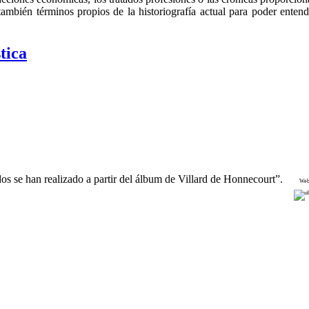
también términos propios de la historiografía actual para poder enten
tica
dos se han realizado a partir del álbum de Villard de Honnecourt”.
Web