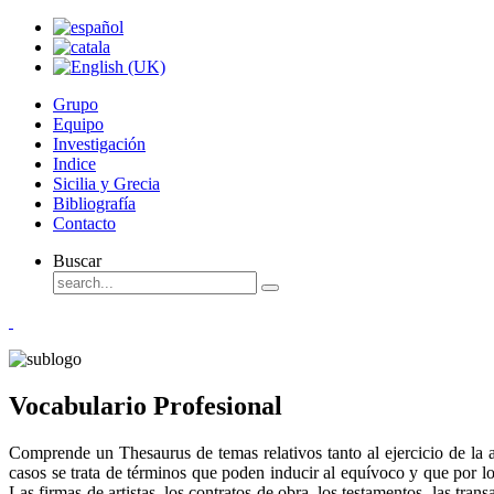
Grupo
Equipo
Investigación
Indice
Sicilia y Grecia
Bibliografía
Contacto
Buscar
Vocabulario Profesional
Comprende un Thesaurus de temas relativos tanto al ejercicio de la 
casos se trata de términos que poden inducir al equívoco y que por l
Las firmas de artistas, los contratos de obra, los testamentos, las tra