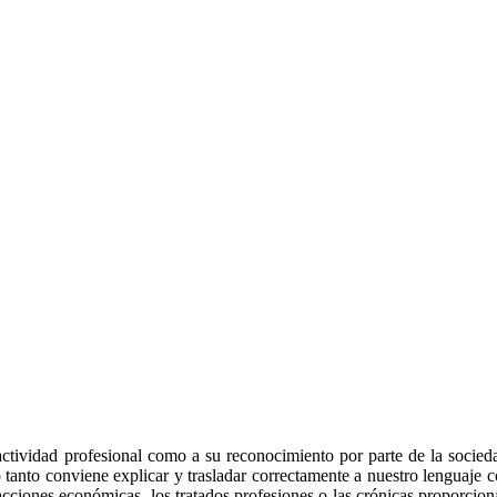
actividad profesional como a su reconocimiento por parte de la socie
o tanto conviene explicar y trasladar correctamente a nuestro lenguaje
nsacciones económicas, los tratados profesiones o las crónicas proporcion