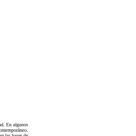
dad. En algunos
 contemporáneo.
an las bases de