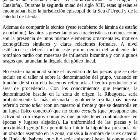
Cataluña). Durante la segunda mitad del siglo XIII, estas iglesias se
encontraban bajo la jurisdicción episcopal de la Seu d’Urgell y de la
catedral de Lleida.
Además de compartir la técnica (yeso recubierto de lámina de estaño
y corladura), las piezas presentan otras características comunes como
son la presencia de unos mismos elementos ornamentales, motivos
iconográficos similares y claras relaciones formales. A nivel
estilístico se debería incluir este grupo dentro del ambiente del
románico tardío con muestras de influencia bizantina y con algunos
rasgos que anuncian la llegada del gótico lineal.
No existe unanimidad sobre el inventario de las piezas que se debe
incluir en el taller ni sobre la denominación del grupo, variando en
función de si con ella hacemos referencia al centro productor o al
área de procedencia. Con los conocimientos que tenemos, la
denominación basada en la zona de origen, la Ribagorza, sería
probablemente la más adecuada. Igualmente resulta más preciso
referirlo como
taller
(con un maestro al frente y que se desarrolla en
un lugar físico concreto) que no como
escuela
(que presupone una
actividad con rasgos comunes que puede tener continuadores en
épocas y lugares alejados). La uniformidad de las piezas y la
proximidad geográfica permitirían intuir la hipotética presencia de
un obrador asentado en la zona, quizás a la sombra de la ex catedral
de Roda de Isábena, que fue sede episcopal hasta la conquista de