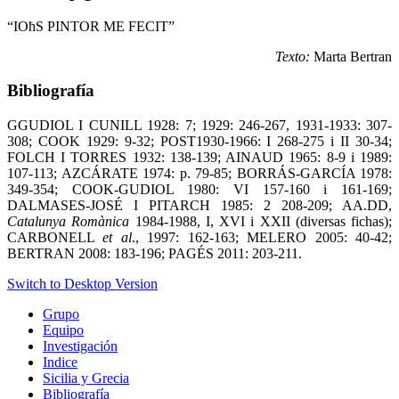
“IOħS PINTOR ME FECIT”
Texto:
Marta Bertran
Bibliografía
GGUDIOL I CUNILL 1928: 7; 1929: 246-267, 1931-1933: 307-
308; COOK 1929: 9-32; POST1930-1966: I 268-275 i II 30-34;
FOLCH I TORRES 1932: 138-139; AINAUD 1965: 8-9 i 1989:
107-113; AZCÁRATE 1974: p. 79-85; BORRÁS-GARCÍA 1978:
349-354; COOK-GUDIOL 1980: VI 157-160 i 161-169;
DALMASES-JOSÉ I PITARCH 1985: 2 208-209; AA.DD,
Catalunya Romànica
1984-1988, I, XVI i XXII (diversas fichas);
CARBONELL
et al
., 1997: 162-163; MELERO 2005: 40-42;
BERTRAN 2008: 183-196; PAGÉS 2011: 203-211.
Switch to Desktop Version
Grupo
Equipo
Investigación
Indice
Sicilia y Grecia
Bibliografía