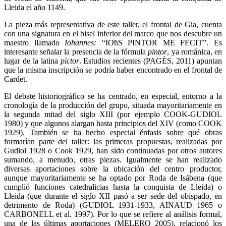
Lleida el año 1149.
La pieza más representativa de este taller, el frontal de Gia, cuenta
con una signatura en el bisel inferior del marco que nos descubre un
maestro llamado
Iohannes:
“IOħS PINTOR ME FECIT”. Es
interesante señalar la presencia de la fórmula
pintor
, ya románica, en
lugar de la latina
pictor
. Estudios recientes (PAGÈS, 2011) apuntan
que la misma inscripción se podría haber encontrado en el frontal de
Cardet.
El debate historiográfico se ha centrado, en especial, entorno a la
cronología de la producción del grupo, situada mayoritariamente en
la segunda mitad del siglo XIII (por ejemplo COOK-GUDIOL
1980) y que algunos alargan hasta principios del XIV (como COOK
1929). También se ha hecho especial énfasis sobre qué obras
formarían parte del taller: las primeras propuestas, realizadas por
Gudiol 1928 o Cook 1929, han sido continuadas por otros autores
sumando, a menudo, otras piezas. Igualmente se han realizado
diversas aportaciones sobre la ubicación del centro productor,
aunque mayoritariamente se ha optado por Roda de Isábena (que
cumplió funciones catedralicias hasta la conquista de Lleida) o
Lleida (que durante el siglo XII pasó a ser sede del obispado, en
detrimento de Roda) (GUDIOL 1931-1933, AINAUD 1965 o
CARBONELL et al. 1997). Por lo que se refiere al análisis formal,
una de las últimas aportaciones (MELERO 2005), relacionó los