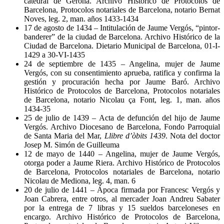
catedral de Gerona. Archivo Histórico de Protocolos de
Barcelona, Protocolos notariales de Barcelona, notario Bernat
Noves, leg. 2, man. años 1433-1434
17 de agosto de 1434 – Intitulación de Jaume Vergós, “pintor-
banderer” de la ciudad de Barcelona. Archivo Histórico de la
Ciudad de Barcelona. Dietario Municipal de Barcelona, 01-I-
1429 a 30-VI-1435
24 de septiembre de 1435 – Angelina, mujer de Jaume
Vergós, con su consentimiento aprueba, ratifica y confirma la
gestión y procuración hecha por Jaume Baró. Archivo
Histórico de Protocolos de Barcelona, Protocolos notariales
de Barcelona, notario Nicolau ça Font, leg. 1, man. años
1434-35
25 de julio de 1439 – Acta de defunción del hijo de Jaume
Vergós. Archivo Diocesano de Barcelona, Fondo Parroquial
de Santa Maria del Mar,
Llibre d’òbits 1439
. Nota del doctor
Josep M. Simón de Guilleuma
12 de mayo de 1440 – Angelina, mujer de Jaume Vergós,
otorga poder a Jaume Riera. Archivo Histórico de Protocolos
de Barcelona, Protocolos notariales de Barcelona, notario
Nicolau de Mediona, leg. 4, man. 6
20 de julio de 1441 – Ápoca firmada por Francesc Vergós y
Joan Cabrera, entre otros, al mercader Joan Andreu Sabater
por la entrega de 7 libras y 15 sueldos barceloneses en
encargo. Archivo Histórico de Protocolos de Barcelona,