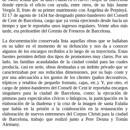
donde ejercía el oficio con ayuda, entre otros, de su hijo Jaume
Vergós II, fruto de su primer matrimonio con Angelina de Perpinyà.
El 17 de agosto de 1434 fue designado pintor-banderero del Consell
de Cent de Barcelona, cargo que ya venía ejerciendo desde hacía un
tiempo y que le reportaba unos ingresos regulares. Veinte años más
tarde, era prohombre del Gremio de Freneros de Barcelona.
La documentación conservada lista aquellas obras que se hallaban
en su taller en el momento de su defunción y nos da a conocer
algunos de los encargos recibidos a lo largo de su trayectoria. Estas
fuentes permiten definir dos tipos de promotores muy claros. Por un
lado, las familias acaudaladas de la ciudad condal para las cuales
producía, casi en serie, obras destinadas a un ámbito privado que se
caracterizaban por sus reducidas dimensiones, por su bajo coste y
por una adecuación a los gustos de los clientes (paños decorativos,
trípticos y retablos de pequeño formato, cajas, etc.). Y, por otro, el
cargo de pintor-banderero del Consell de Cent le reportaba encargos
singulares para la ciudad de Barcelona, como: la ejecución de
pinturas para espectáculos cívicos o litúrgicos, la participación en la
elaboración de la diadema y la cruz de la imagen de santa Eulalia
que había en la prisión o la colaboración en la restauración y
elaboración de nuevos entremeses del Corpus Christi para la ciudad
de Barcelona, trabajo que realizó junto a Pere Deuna y Tomàs
Alemany.