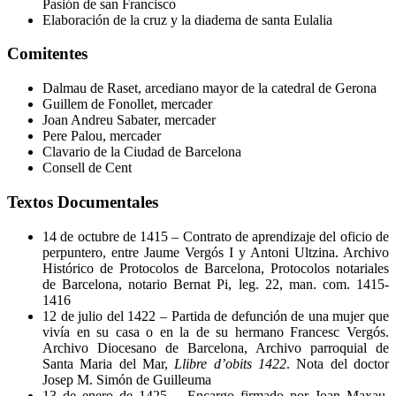
Pasión de san Francisco
Elaboración de la cruz y la diadema de santa Eulalia
Comitentes
Dalmau de Raset, arcediano mayor de la catedral de Gerona
Guillem de Fonollet, mercader
Joan Andreu Sabater, mercader
Pere Palou, mercader
Clavario de la Ciudad de Barcelona
Consell de Cent
Textos Documentales
14 de octubre de 1415 – Contrato de aprendizaje del oficio de
perpuntero, entre Jaume Vergós I y Antoni Ultzina. Archivo
Histórico de Protocolos de Barcelona, Protocolos notariales
de Barcelona, notario Bernat Pi, leg. 22, man. com. 1415-
1416
12 de julio del 1422 – Partida de defunción de una mujer que
vivía en su casa o en la de su hermano Francesc Vergós.
Archivo Diocesano de Barcelona, Archivo parroquial de
Santa Maria del Mar,
Llibre d’obits 1422
. Nota del doctor
Josep M. Simón de Guilleuma
13 de enero de 1425 – Encargo firmado por Joan Maxau,