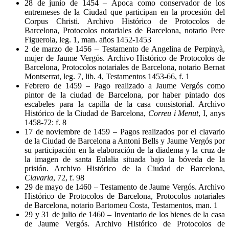
28 de junio de 1454 – Ápoca como conservador de los
entremeses de la Ciudad que participan en la procesión del
Corpus Christi. Archivo Histórico de Protocolos de
Barcelona, Protocolos notariales de Barcelona, notario Pere
Figuerola, leg. 1, man. años 1452-1453
2 de marzo de 1456 – Testamento de Angelina de Perpinyà,
mujer de Jaume Vergós. Archivo Histórico de Protocolos de
Barcelona, Protocolos notariales de Barcelona, notario Bernat
Montserrat, leg. 7, lib. 4, Testamentos 1453-66, f. 1
Febrero de 1459 – Pago realizado a Jaume Vergós como
pintor de la ciudad de Barcelona, por haber pintado dos
escabeles para la capilla de la casa consistorial. Archivo
Histórico de la Ciudad de Barcelona,
Correu i Menut
, I, anys
1458-72: f. 8
17 de noviembre de 1459 – Pagos realizados por el clavario
de la Ciudad de Barcelona a Antoni Bells y Jaume Vergós por
su participación en la elaboración de la diadema y la cruz de
la imagen de santa Eulalia situada bajo la bóveda de la
prisión. Archivo Histórico de la Ciudad de Barcelona,
Clavaria
, 72, f. 98
29 de mayo de 1460 – Testamento de Jaume Vergós. Archivo
Histórico de Protocolos de Barcelona, Protocolos notariales
de Barcelona, notario Bartomeu Costa, Testamentos, man. 1
29 y 31 de julio de 1460 – Inventario de los bienes de la casa
de Jaume Vergós. Archivo Histórico de Protocolos de