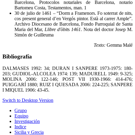
Barcelona, Protocolos notariales de Barcelona, notario
Bartomeu Costa, Testamentos, man. 1
30 de julio de 1461 – “Dorm a Framenors. Fo soterrat de nits,
cos present general d’en Vergós pintor. Està al carrer Ample”.
Archivo Diocesano de Barcelona, Fondo Parroquial de Santa
Maria del Mar,
Llibre d'òbit
s
1461
. Nota del doctor Josep M.
Simón de Guilleuma
Texto:
Gemma Malé
Bibliografía
DALMASES 1992: 34; DURAN I SANPERE 1973-1975: 180-
203; GUDIOL-ALCOLEA 1974: 139; MADURELL 1949: 9-325;
MOLINA 2006: 122-146; POST VII 1930-1966: 414-476;
PUIGGARÍ 1880; RUIZ I QUESADA 2006: 224-225; SANPERE
I MIQUEL 1906: 43-45.
Switch to Desktop Version
Grupo
Equipo
Investigación
Indice
Sicilia y Grecia