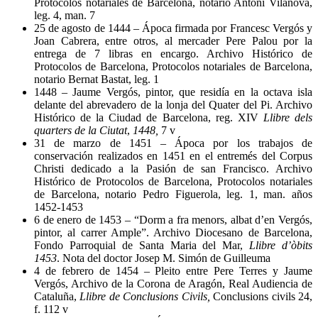
Protocolos notariales de Barcelona, notario Antoni Vilanova,
leg. 4, man. 7
25 de agosto de 1444 – Ápoca firmada por Francesc Vergós y
Joan Cabrera, entre otros, al mercader Pere Palou por la
entrega de 7 libras en encargo. Archivo Histórico de
Protocolos de Barcelona, Protocolos notariales de Barcelona,
notario Bernat Bastat, leg. 1
1448 – Jaume Vergós, pintor, que residía en la octava isla
delante del abrevadero de la lonja del Quater del Pi. Archivo
Histórico de la Ciudad de Barcelona, reg. XIV
Llibre dels
quarters de la Ciutat
,
1448,
7 v
31 de marzo de 1451 – Ápoca por los trabajos de
conservación realizados en 1451 en el entremés del Corpus
Christi dedicado a la Pasión de san Francisco. Archivo
Histórico de Protocolos de Barcelona, Protocolos notariales
de Barcelona, notario Pedro Figuerola, leg. 1, man. años
1452-1453
6 de enero de 1453 – “Dorm a fra menors, albat d’en Vergós,
pintor, al carrer Ample”. Archivo Diocesano de Barcelona,
Fondo Parroquial de Santa Maria del Mar,
Llibre d’òbits
1453
. Nota del doctor Josep M. Simón de Guilleuma
4 de febrero de 1454 – Pleito entre Pere Terres y Jaume
Vergós, Archivo de la Corona de Aragón, Real Audiencia de
Cataluña,
Llibre de Conclusions Civils,
Conclusions civils 24,
f. 112 v