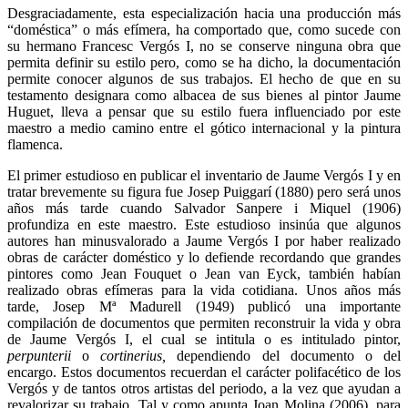
Desgraciadamente, esta especialización hacia una producción más
“doméstica” o más efímera, ha comportado que, como sucede con
su hermano Francesc Vergós I, no se conserve ninguna obra que
permita definir su estilo pero, como se ha dicho, la documentación
permite conocer algunos de sus trabajos. El hecho de que en su
testamento designara como albacea de sus bienes al pintor Jaume
Huguet, lleva a pensar que su estilo fuera influenciado por este
maestro a medio camino entre el gótico internacional y la pintura
flamenca.
El primer estudioso en publicar el inventario de Jaume Vergós I y en
tratar brevemente su figura fue Josep Puiggarí (1880) pero será unos
años más tarde cuando Salvador Sanpere i Miquel (1906)
profundiza en este maestro. Este estudioso insinúa que algunos
autores han minusvalorado a Jaume Vergós I por haber realizado
obras de carácter doméstico y lo defiende recordando que grandes
pintores como Jean Fouquet o Jean van Eyck, también habían
realizado obras efímeras para la vida cotidiana. Unos años más
tarde, Josep Mª Madurell (1949) publicó una importante
compilación de documentos que permiten reconstruir la vida y obra
de Jaume Vergós I, el cual se intitula o es intitulado pintor,
perpunterii
o
cortinerius,
dependiendo del documento o del
encargo. Estos documentos recuerdan el carácter polifacético de los
Vergós y de tantos otros artistas del periodo, a la vez que ayudan a
revalorizar su trabajo. Tal y como apunta Joan Molina (2006), para