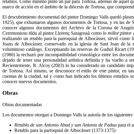
retablos. Como mínimo pintó un par para Tortosa, además de aquél que
marco de acción en el ámbito de la diócesis de Tortosa, que comprend
El descubrimiento documental del pintor Domingo Valls quedó plasma
1925), que exhumaron algunos documentos de Tortosa, y en las de Sa
conocer algunos documentos del Archivo de la Corona de Aragón,
Ceremonioso tilda al pintor Llorenç Saragossà como
lo millor pintor
realizando un retablo para la parroquial de Albocàsser, sirvió como 
Joans de Albocàsser, conservado en la iglesia de Sant Joan de la
voluminoso catálogo. Exceptuando las reservas de Gudiol Ricart (1955
(1980) la rechazó por incompatibilidad cronológica entre los documen
dejado de tener una personalidad artística definida y ha vuelto a 
Recientemente, R. Alcoy (2003) lo ha considerado un candidato import
de Tortosa. Así mismo, se desconoce el estilo de este pintor, en t
cuentas de la ciudad, tal y como han indicado los últimos estudios s
conocer nuevos documentos.
Obras
Obras documentadas
Los documentos otorgan a Domingo Valls la autoría de los siguientes 
Retablo de san Antonio Abad y san Antonio de Padua
para el 
Retablo para la parroquial de Albocàsser (1373-1375)