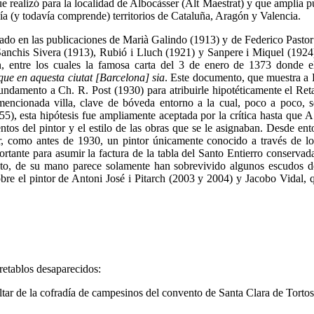
 realizó para la localidad de Albocàsser (Alt Maestrat) y que amplia 
ía (y todavía comprende) territorios de Cataluña, Aragón y Valencia.
do en las publicaciones de Marià Galindo (1913) y de Federico Pastor
nchis Sivera (1913), Rubió i Lluch (1921) y Sanpere i Miquel (1924)
 entre los cuales la famosa carta del 3 de enero de 1373 donde e
 que en aquesta ciutat [Barcelona] sia
. Este documento, que muestra a
fundamento a Ch. R. Post (1930) para atribuirle hipotéticamente el Ret
 mencionada villa, clave de bóveda entorno a la cual, poco a poco,
), esta hipótesis fue ampliamente aceptada por la crítica hasta que A.
tos del pintor y el estilo de las obras que se le asignaban. Desde ent
ser, como antes de 1930, un pintor únicamente conocido a través de l
ante para asumir la factura de la tabla del Santo Entierro conservada
anto, de su mano parece solamente han sobrevivido algunos escudos de
obre el pintor de Antoni José i Pitarch (2003 y 2004) y Jacobo Vidal,
retablos desaparecidos:
altar de la cofradía de campesinos del convento de Santa Clara de Torto