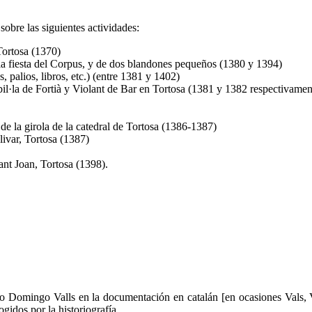
bre las siguientes actividades:
Tortosa (1370)
la fiesta del Corpus, y de dos blandones pequeños (1380 y 1394)
 palios, libros, etc.) (entre 1381 y 1402)
ibil·la de Fortià y Violant de Bar en Tortosa (1381 y 1382 respectivamen
 de la girola de la catedral de Tortosa (1386-1387)
livar, Tortosa (1387)
Sant Joan, Tortosa (1398).
Domingo Valls en la documentación en catalán [en ocasiones Vals, V
idos por la historiografía.