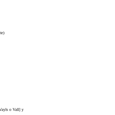
te)
ayls o Vall] y