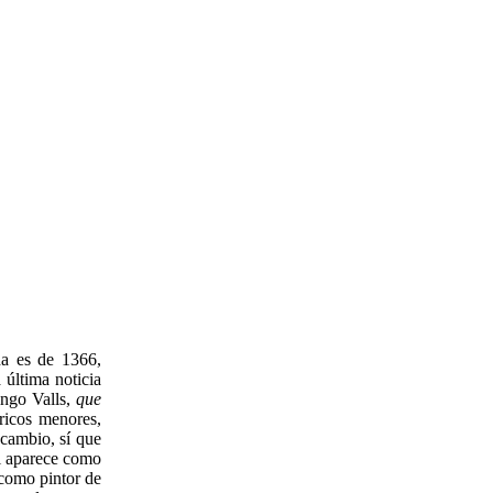
da es de 1366,
última noticia
ingo Valls,
que
ricos menores,
 cambio, sí que
al aparece como
 como pintor de