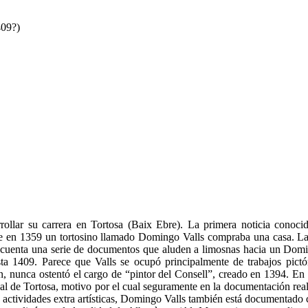
409?)
ollar su carrera en Tortosa (Baix Ebre). La primera noticia conoci
e en 1359 un tortosino llamado Domingo Valls compraba una casa. La 
en cuenta una serie de documentos que aluden a limosnas hacia un Dom
sta 1409. Parece que Valls se ocupó principalmente de trabajos pictó
n, nunca ostentó el cargo de “pintor del Consell”, creado en 1394. En
real de Tortosa, motivo por el cual seguramente en la documentación re
 actividades extra artísticas, Domingo Valls también está documentado