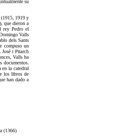
puntualmente su
 (1915, 1919 y
, que dieron a
l rey Pedro el
 Domingo Valls
ablo dels Sants
 se compuso un
 José i Pitarch
onces, Valls ha
os documentos.
 en la catedral
 los libros de
 que han dado a
sa (1366)