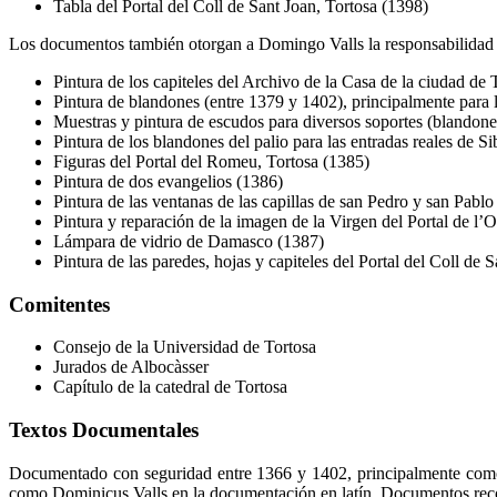
Tabla del Portal del Coll de Sant Joan, Tortosa (1398)
Los documentos también otorgan a Domingo Valls la responsabilidad so
Pintura de los capiteles del Archivo de la Casa de la ciudad de 
Pintura de blandones (entre 1379 y 1402), principalmente para 
Muestras y pintura de escudos para diversos soportes (blandones,
Pintura de los blandones del palio para las entradas reales de S
Figuras del Portal del Romeu, Tortosa (1385)
Pintura de dos evangelios (1386)
Pintura de las ventanas de las capillas de san Pedro y san Pablo
Pintura y reparación de la imagen de la Virgen del Portal de l’O
Lámpara de vidrio de Damasco (1387)
Pintura de las paredes, hojas y capiteles del Portal del Coll de 
Comitentes
Consejo de la Universidad de Tortosa
Jurados de Albocàsser
Capítulo de la catedral de Tortosa
Textos Documentales
Documentado con seguridad entre 1366 y 1402, principalmente como 
como Dominicus Valls en la documentación en latín. Documentos recog