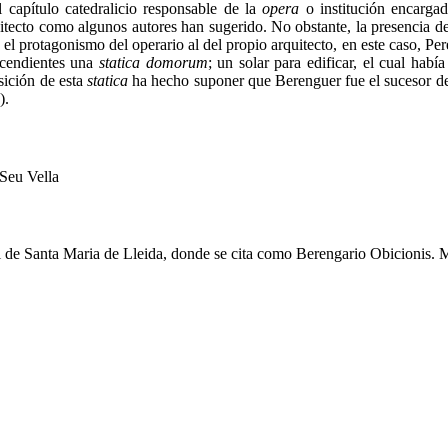
capítulo catedralicio responsable de la
opera
o institución encargad
cto como algunos autores han sugerido. No obstante, la presencia d
a el protagonismo del operario al del propio arquitecto, en este caso, P
cendientes una
statica domorum
; un solar para edificar, el cual había
sición de esta
statica
ha hecho suponer que Berenguer fue el sucesor de
).
 Seu Vella
al de Santa Maria de Lleida, donde se cita como Berengario Obicionis. 