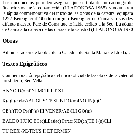
Los documentos permiten asegurar que se trata de un canónigo del 
financieramente la construcción (LLADONOSA 1965), y no un arquite
la lápida conmemorativa del inicio de las obras de la catedral equipar
1222 Berenguer d’Obició otorgó a Berenguer de Coma y a sus des
difunto maestro Pere de Coma que lo había cedido a la Seu. La adqui
de Coma a la cabeza de las obras de la catedral (LLADONOSA 1970
Obras
Administración de la obra de la Catedral de Santa Maria de Lleida, la
Textos Epigráficos
Conmemoración epigráfica del inicio oficial de las obras de la catedr
presbiterio, Seu Vella.
ANNO D(omi)NI MCIII ET XI
K(a)L(endas) AUGUS/TI\ SUB DO(m)INO IN(n)O
CE(n)TIO P(a)P(a) III VENER/AB\ILI GO(m)
BALDO HUIC EC(c)LE(siae) P(rae)SID(en)TE I (n)CLI
TU REX /PE\TRUS II ET ERMEN