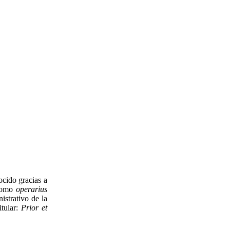
ocido gracias a
 como
operarius
istrativo de la
itular:
Prior et