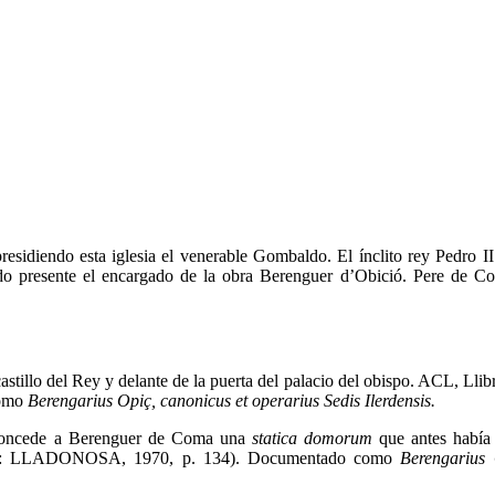
residiendo esta iglesia el venerable Gombaldo. El ínclito rey Pedro I
ando presente el encargado de la obra Berenguer d’Obició. Pere de C
stillo del Rey y delante de la puerta del palacio del obispo. ACL, Llibr
como
Berengarius Opiç, canonicus et operarius Sedis Ilerdensis.
concede a Berenguer de Coma una
statica domorum
que antes había 
ción: LLADONOSA, 1970, p. 134). Documentado como
Berengarius 