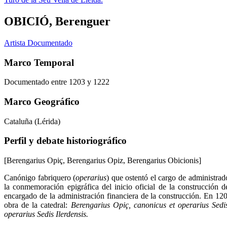
OBICIÓ, Berenguer
Artista Documentado
Marco Temporal
Documentado entre 1203 y 1222
Marco Geográfico
Cataluña (Lérida)
Perfil y debate historiográfico
[Berengarius Opiç, Berengarius Opiz, Berengarius Obicionis]
Canónigo fabriquero (
operarius
) que ostentó el cargo de administrad
la conmemoración epigráfica del inicio oficial de la construcción
encargado de la administración financiera de la construcción. En 12
obra de la catedral:
Berengarius Opiç, canonicus et operarius Sedis
operarius Sedis Ilerdensis.