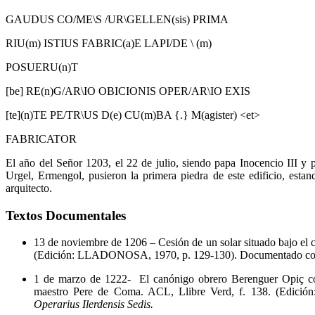
GAUDUS CO/ME\S /UR\GELLEN(sis) PRIMA
RIU(m) ISTIUS FABRIC(a)E LAPI/DE \ (m)
POSUERU(n)T
[be] RE(n)G/AR\IO OBICIONIS OPER/AR\IO EXIS
[te](n)TE PE/TR\US D(e) CU(m)BA {.} M(agister) <et>
FABRICATOR
El año del Señor 1203, el 22 de julio, siendo papa Inocencio III y p
Urgel, Ermengol, pusieron la primera piedra de este edificio, est
arquitecto.
Textos Documentales
13 de noviembre de 1206 – Cesión de un solar situado bajo el ca
(Edición: LLADONOSA, 1970, p. 129-130). Documentado 
1 de marzo de 1222- El canónigo obrero Berenguer Opiç 
maestro Pere de Coma. ACL, Llibre Verd, f. 138. (Edi
Operarius Ilerdensis Sedis.