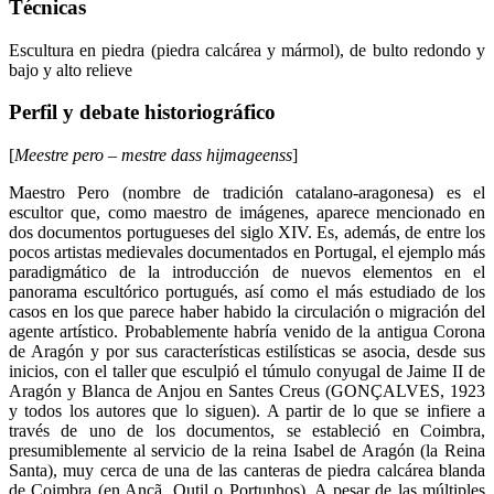
Técnicas
Escultura en piedra (piedra calcárea y mármol), de bulto redondo y
bajo y alto relieve
Perfil y debate historiográfico
[
Meestre pero – mestre dass hijmageenss
]
Maestro Pero (nombre de tradición catalano-aragonesa) es el
escultor que, como maestro de imágenes, aparece mencionado en
dos documentos portugueses del siglo XIV. Es, además, de entre los
pocos artistas medievales documentados en Portugal, el ejemplo más
paradigmático de la introducción de nuevos elementos en el
panorama escultórico portugués, así como el más estudiado de los
casos en los que parece haber habido la circulación o migración del
agente artístico. Probablemente habría venido de la antigua Corona
de Aragón y por sus características estilísticas se asocia, desde sus
inicios, con el taller que esculpió el túmulo conyugal de Jaime II de
Aragón y Blanca de Anjou en Santes Creus (GONÇALVES, 1923
y todos los autores que lo siguen). A partir de lo que se infiere a
través de uno de los documentos, se estableció en Coimbra,
presumiblemente al servicio de la reina Isabel de Aragón (la Reina
Santa), muy cerca de una de las canteras de piedra calcárea blanda
de Coimbra (en Ançã, Outil o Portunhos). A pesar de las múltiples