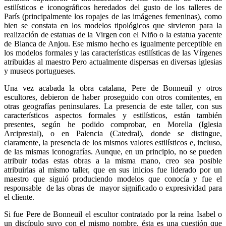
estilísticos e iconográficos heredados del gusto de los talleres de
París (principalmente los ropajes de las imágenes femeninas), como
bien se constata en los modelos tipológicos que sirvieron para la
realización de estatuas de la Virgen con el Niño o la estatua yacente
de Blanca de Anjou. Ese mismo hecho es igualmente perceptible en
los modelos formales y las características estilísticas de las Vírgenes
atribuidas al maestro Pero actualmente dispersas en diversas iglesias
y museos portugueses.
Una vez acabada la obra catalana, Pere de Bonneuil y otros
escultores, debieron de haber proseguido con otros comitentes, en
otras geografías peninsulares. La presencia de este taller, con sus
característicos aspectos formales y estilísticos, están también
presentes, según he podido comprobar, en Morella (Iglesia
Arciprestal), o en Palencia (Catedral), donde se distingue,
claramente, la presencia de los mismos valores estilísticos e, incluso,
de las mismas iconografías. Aunque, en un principio, no se pueden
atribuir todas estas obras a la misma mano, creo sea posible
atribuirlas al mismo taller, que en sus inicios fue liderado por un
maestro que siguió produciendo modelos que conocía y fue el
responsable de las obras de mayor significado o expresividad para
el cliente.
Si fue Pere de Bonneuil el escultor contratado por la reina Isabel o
un discípulo suyo con el mismo nombre, ésta es una cuestión que