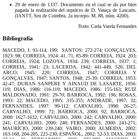
29 de enero de 1337. Documento en el cual se da por bien
pagada la realización del sepulcro de D. Vataça de Lascaris.
(IANTT, Seu de Coimbra, 2a incorpo. M. 88, núm. 4200).
Texto
: Carla Varela Fernandes
Bibliografía
MACEDO, I: 93-114, 199; SANTOS: 272-274; GONÇALVES,
1923: 98; CORREIA, 1924: 41, 71, 85-89; CORREIA, 1924: 203;
CORREIA, 1924; LOZOYA, 1934: 239; CORREIA, 1937: 1;
CORREIA, 1941: 23; LACERDA, 1942: 441-449, 526; DEL
ARCO; 1945: 220; CORREIA, 1947; CORREIA Y
GONÇALVES, 1947; SANTOS, 1948: 25-39; CORREIA, 1953:
42-47; DURAN SANPERE Y AINAUD DE LASARTE, 1956:
119; DIAS, 1986: 116-119; MACEDO, 1986: 155-163; RUIZ
MALDONADO, 1991: 29-70; BARROCA, 1992: 196; ROSAS,
1993: 22; MACEDO, 1995: 335-355; ANDRADE, 1997: 32;
FERNANDES, 1997: 99-112; CARVALHO, 1998: 26-27;
CARVALHO, 1999: 72; BARROCA, 2000: 92; BARROCA,
2000: 1627-1632; CARVALHO, 2000: 242; CARVALHO, 2000:
241; CARVALHO, 2000: 240; FERNANDES, 2000: 243-271;
MAURÍCIO, 2000: 239-240; VAIRO, 2000; ALMEIDA, 2002:
163-168, 204-205, 225-230; ESPAÑOL, 2002: 52-53; DIAS, 2003: