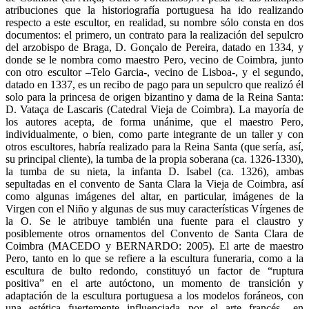
atribuciones que la historiografía portuguesa ha ido realizando
respecto a este escultor, en realidad, su nombre sólo consta en dos
documentos: el primero, un contrato para la realización del sepulcro
del arzobispo de Braga, D. Gonçalo de Pereira, datado en 1334, y
donde se le nombra como maestro Pero, vecino de Coimbra, junto
con otro escultor –Telo Garcia-, vecino de Lisboa-, y el segundo,
datado en 1337, es un recibo de pago para un sepulcro que realizó él
solo para la princesa de origen bizantino y dama de la Reina Santa:
D. Vataça de Lascaris (Catedral Vieja de Coimbra). La mayoría de
los autores acepta, de forma unánime, que el maestro Pero,
individualmente, o bien, como parte integrante de un taller y con
otros escultores, habría realizado para la Reina Santa (que sería, así,
su principal cliente), la tumba de la propia soberana (ca. 1326-1330),
la tumba de su nieta, la infanta D. Isabel (ca. 1326), ambas
sepultadas en el convento de Santa Clara la Vieja de Coimbra, así
como algunas imágenes del altar, en particular, imágenes de la
Virgen con el Niño y algunas de sus muy características Vírgenes de
la O. Se le atribuye también una fuente para el claustro y
posiblemente otros ornamentos del Convento de Santa Clara de
Coimbra (MACEDO y BERNARDO: 2005). El arte de maestro
Pero, tanto en lo que se refiere a la escultura funeraria, como a la
escultura de bulto redondo, constituyó un factor de “ruptura
positiva” en el arte autóctono, un momento de transición y
adaptación de la escultura portuguesa a los modelos foráneos, con
una estética fuertemente influenciada por el arte francés –en