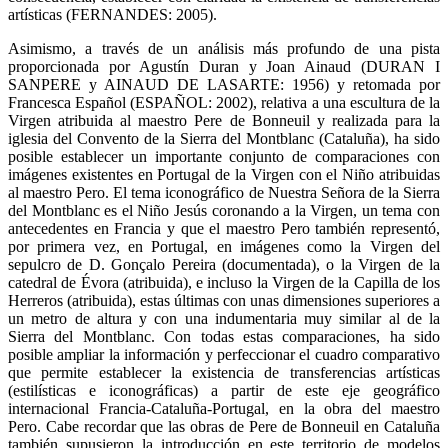
artísticas (FERNANDES: 2005).
Asimismo, a través de un análisis más profundo de una pista
proporcionada por Agustín Duran y Joan Ainaud (DURAN I
SANPERE y AINAUD DE LASARTE: 1956) y retomada por
Francesca Español (ESPAÑOL: 2002), relativa a una escultura de la
Virgen atribuida al maestro Pere de Bonneuil y realizada para la
iglesia del Convento de la Sierra del Montblanc (Cataluña), ha sido
posible establecer un importante conjunto de comparaciones con
imágenes existentes en Portugal de la Virgen con el Niño atribuidas
al maestro Pero. El tema iconográfico de Nuestra Señora de la Sierra
del Montblanc es el Niño Jesús coronando a la Virgen, un tema con
antecedentes en Francia y que el maestro Pero también representó,
por primera vez, en Portugal, en imágenes como la Virgen del
sepulcro de D. Gonçalo Pereira (documentada), o la Virgen de la
catedral de Évora (atribuida), e incluso la Virgen de la Capilla de los
Herreros (atribuida), estas últimas con unas dimensiones superiores a
un metro de altura y con una indumentaria muy similar al de la
Sierra del Montblanc. Con todas estas comparaciones, ha sido
posible ampliar la información y perfeccionar el cuadro comparativo
que permite establecer la existencia de transferencias artísticas
(estilísticas e iconográficas) a partir de este eje geográfico
internacional Francia-Cataluña-Portugal, en la obra del maestro
Pero. Cabe recordar que las obras de Pere de Bonneuil en Cataluña
también supusieron la introducción en este territorio de modelos