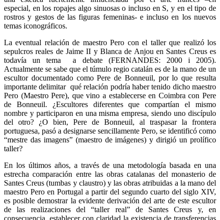
especial, en los ropajes algo sinuosas o incluso en S, y en el tipo de
rostros y gestos de las figuras femeninas- e incluso en los nuevos
temas iconográficos.
La eventual relación de maestro Pero con el taller que realizó los
sepulcros reales de Jaime II y Blanca de Anjou en Santes Creus es
todavía un tema a debate (FERNANDES: 2000 i 2005).
Actualmente se sabe que el túmulo regio catalán es de la mano de un
escultor documentado como Pere de Bonneuil, por lo que resulta
importante delimitar qué relación podría haber tenido dicho maestro
Pero (Maestro Pere), que vino a establecerse en Coimbra con Pere
de Bonneuil. ¿Escultores diferentes que compartían el mismo
nombre y participaron en una misma empresa, siendo uno discípulo
del otro? ¿O bien, Pere de Bonneuil, al traspasar la frontera
portuguesa, pasó a designarse sencillamente Pero, se identificó como
“mestre das imagens” (maestro de imágenes) y dirigió un prolífico
taller?
En los últimos años, a través de una metodología basada en una
estrecha comparación entre las obras catalanas del monasterio de
Santes Creus (tumbas y claustro) y las obras atribuidas a la mano del
maestro Pero en Portugal a partir del segundo cuarto del siglo XIV,
es posible demostrar la evidente derivación del arte de este escultor
de las realizaciones del “taller real” de Santes Creus y, en
consecuencia, establecer con claridad la existencia de transferencias