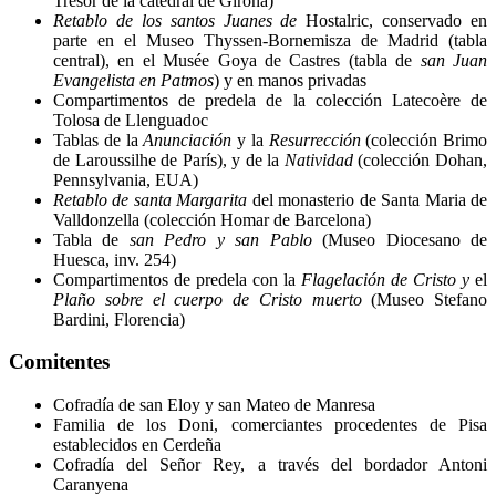
Tresor de la catedral de Girona)
Retablo de los santos Juanes de
Hostalric, conservado en
parte en el Museo Thyssen-Bornemisza de Madrid (tabla
central), en el Musée Goya de Castres (tabla de
san Juan
Evangelista en Patmos
) y en manos privadas
Compartimentos de predela de la colección Latecoère de
Tolosa de Llenguadoc
Tablas de la
Anunciación
y la
Resurrección
(colección Brimo
de Laroussilhe de París), y de la
Natividad
(colección Dohan,
Pennsylvania, EUA)
Retablo de santa Margarita
del monasterio de Santa Maria de
Valldonzella (colección Homar de Barcelona)
Tabla de
san Pedro y san Pablo
(Museo Diocesano de
Huesca, inv. 254)
Compartimentos de predela con la
Flagelación de Cristo y
el
Plaño sobre el cuerpo de Cristo muerto
(Museo Stefano
Bardini, Florencia)
Comitentes
Cofradía de san Eloy y san Mateo de Manresa
Familia de los Doni, comerciantes procedentes de Pisa
establecidos en Cerdeña
Cofradía del Señor Rey, a través del bordador Antoni
Caranyena