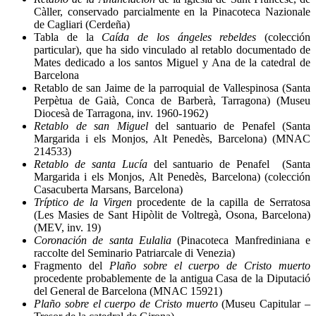
Càller, conservado parcialmente en la Pinacoteca Nazionale
de Cagliari (Cerdeña)
Tabla de la
Caída de los ángeles rebeldes
(colección
particular), que ha sido vinculado al retablo documentado de
Mates dedicado a los santos Miguel y Ana de la catedral de
Barcelona
Retablo de san Jaime de la parroquial de Vallespinosa (Santa
Perpètua de Gaià, Conca de Barberà, Tarragona) (Museu
Diocesà de Tarragona, inv. 1960-1962)
Retablo de san Miguel
del santuario de Penafel (Santa
Margarida i els Monjos, Alt Penedès, Barcelona) (MNAC
214533)
Retablo de santa Lucía
del santuario de Penafel (Santa
Margarida i els Monjos, Alt Penedès, Barcelona) (colección
Casacuberta Marsans, Barcelona)
Tríptico de la Virgen
procedente de la capilla de Serratosa
(Les Masies de Sant Hipòlit de Voltregà, Osona, Barcelona)
(MEV, inv. 19)
Coronación de santa Eulalia
(Pinacoteca Manfrediniana e
raccolte del Seminario Patriarcale di Venezia)
Fragmento del
Plaño sobre el cuerpo de Cristo muerto
procedente probablemente de la antigua Casa de la Diputació
del General de Barcelona (MNAC 15921)
Plaño sobre el cuerpo de Cristo muerto
(Museu Capitular –