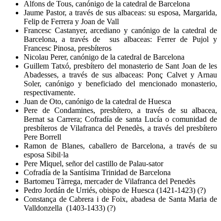
Alfons de Tous, canónigo de la catedral de Barcelona
Jaume Pastor, a través de sus albaceas: su esposa, Margarida,
Felip de Ferrera y Joan de Vall
Francesc Castanyer, arcediano y canónigo de la catedral de
Barcelona, a través de sus albaceas: Ferrer de Pujol y
Francesc Pinosa, presbíteros
Nicolau Perer, canónigo de la catedral de Barcelona
Guillem Tatxó, presbítero del monasterio de Sant Joan de les
Abadesses, a través de sus albaceas: Ponç Calvet y Arnau
Soler, canónigo y beneficiado del mencionado monasterio,
respectivamente.
Juan de Oto, canónigo de la catedral de Huesca
Pere de Condamines, presbítero, a través de su albacea,
Bernat sa Carrera; Cofradía de santa Lucía o comunidad de
presbíteros de Vilafranca del Penedès, a través del presbítero
Pere Borrell
Ramon de Blanes, caballero de Barcelona, a través de su
esposa Sibil·la
Pere Miquel, señor del castillo de Palau-sator
Cofradía de la Santísima Trinidad de Barcelona
Bartomeu Tàrrega, mercader de Vilafranca del Penedès
Pedro Jordán de Urriés, obispo de Huesca (1421-1423) (?)
Constança de Cabrera i de Foix, abadesa de Santa Maria de
Valldonzella (1403-1433) (?)