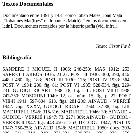
Textos Documentales
Documentado entre 1391 y 1431 como Johan Mates, Joan Mata
[“Iohannes Mat(h)es” o “Iohannes Mat(h)a” en los documentos en
latín]. Documentos recogidos por la historiografía (vid. infra.).
Texto:
Cèsar Favà
Bibliografía
SANPERE I MIQUEL II 1906: 248-253; MAS 1912: 253;
SARRET I ARBÓS 1916: 21-22; POST II 1930: 300, 390, 446-
448 i 460, fig. 183; POST III 1930: 175; POST IV 1933: 564;
POST V 1934: 280, fig. 81; POST VI 1935: 528-534, figs. 229-
231; GUDIOL RICART 1938: 18, fig. LIII; POST VII-II 1938:
747-750; MOSCHINI 1940: 12, cat. núm. 15, fig. p. 27; POST
VIII-II 1941: 597-604, 613, figs. 281-286; AINAUD - VERRIÉ
1942: cap. XXXV; GUDIOL RICART 1944: 37-38, fig. LIII;
MADURELL 1945: 315-316; MADURELL 1946: 39; AINAUD -
GUDIOL - VERRIÉ I 1947: 73, 227 i 309; AINAUD - GUDIOL -
VERRIÉ II 1947: figs. 443-450 i 1253; DELOGU 1947; POST IX
1947: 750-753; AINAUD 1948; MADURELL 1950: docs. 303-