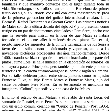
familiares y que mantuvo contactos con el lugar durante toda su
vida. Sin embargo, desarrolló su carrera en la Barcelona del primer
tercio del siglo XV, donde coexistió con otros mascarones de proa
de la primera generación del gótico internacional catalán: Lluís
Borrassà, Rafael Destorrents o Guerau Gener. Las primeras noticias
de Mates son de la última década del siglo XIV y lo presentan como
testigo en un par de documentos vinculados a Pere Serra, hecho este
que ha servido para insistir en la idea de que Mates se habría
formado en el potente taller barcelonés de este pintor. De ser así,
pronto superó los supuestos de la pintura italianizante de los Serra a
favor de un estilo personal, edulcorado y vaporoso, atento a las
novedades pictóricas procedentes del área franco-flamenca. Desde
1400, cuando se hizo cargo de un retablo inacabado por parte del
pintor Jaume Lors, se halla inmerso en la elaboración de retablos, en
su mayoría para el Principado, pero también puntualmente para otros
territorios de la corona catalano-aragonesa, como Aragón o Cerdeña.
Por su taller debieron pasar, entre otros, pintores como su hijastro
Francesc Oliva, su hijo Bernat Mates o Francesc Mates, hijo del
sastre barcelonés Pere Mates. En su testamento se menciona un
imaginero “Colino”, que solía vivir en casa de los Mates.
Entorno al retablo de san Miguel y el retablo de santa Lucía del
santuario de Penafel, en el Penedès, se reunieron una serie de obras
con un estilo común, creando un “Grupo de Penafel” (Post 1935),
primero, y después un “Maestro de Penafel” (Gudiol 1938; Post