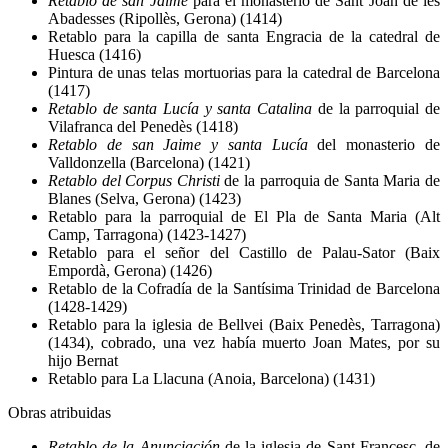
Retablo de san Jaime
para el monasterio de Sant Joan de les
Abadesses (Ripollès, Gerona) (1414)
Retablo para la capilla de santa Engracia de la catedral de
Huesca (1416)
Pintura de unas telas mortuorias para la catedral de Barcelona
(1417)
Retablo de santa Lucía y santa Catalina
de la parroquial de
Vilafranca del Penedès (1418)
Retablo de san Jaime y santa Lucía
del monasterio de
Valldonzella (Barcelona) (1421)
Retablo del Corpus Christi
de la parroquia de Santa Maria de
Blanes (Selva, Gerona) (1423)
Retablo para la parroquial de El Pla de Santa Maria (Alt
Camp, Tarragona) (1423-1427)
Retablo para el señor del Castillo de Palau-Sator (Baix
Empordà, Gerona) (1426)
Retablo de la Cofradía de la Santísima Trinidad de Barcelona
(1428-1429)
Retablo para la iglesia de Bellvei (Baix Penedès, Tarragona)
(1434), cobrado, una vez había muerto Joan Mates, por su
hijo Bernat
Retablo para La Llacuna (Anoia, Barcelona) (1431)
Obras atribuidas
Retablo de la Anunciación
de la iglesia de Sant Francesc, de