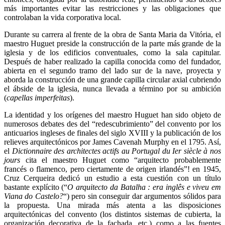
más importantes evitar las restricciones y las obligaciones que
controlaban la vida corporativa local.
Durante su carrera al frente de la obra de Santa Maria da Vitória, el
maestro Huguet preside la construcción de la parte más grande de la
iglesia y de los edificios conventuales, como la sala capitular.
Después de haber realizado la capilla conocida como del fundador,
abierta en el segundo tramo del lado sur de la nave, proyecta y
aborda la construcción de una grande capilla circular axial cubriendo
el ábside de la iglesia, nunca llevada a término por su ambición
(
capellas imperfeitas
).
La identidad y los orígenes del maestro Huguet han sido objeto de
numerosos debates des del “redescubrimiento” del convento por los
anticuarios ingleses de finales del siglo XVIII y la publicación de los
relieves arquitectónicos por James Cavenah Murphy en el 1795. Así,
el
Dictionnaire des architectes actifs au Portugal du Ier siècle à nos
jours
cita el maestro Huguet como “arquitecto probablemente
francés o flamenco, pero ciertamente de origen irlandés”! en 1945,
Cruz Cerqueira dedicó un estudio a esta cuestión con un título
bastante explícito (“
O arquitecto da Batalha : era inglês e viveu em
Viana do Castelo?
“) pero sin conseguir dar argumentos sólidos para
la propuesta. Una mirada más atenta a las disposiciones
arquitectónicas del convento (los distintos sistemas de cubierta, la
organización decorativa de la fachada, etc.) como a las fuentes