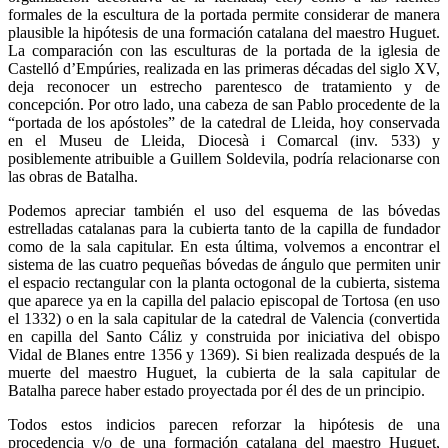
formales de la escultura de la portada permite considerar de manera
plausible la hipótesis de una formación catalana del maestro Huguet.
La comparación con las esculturas de la portada de la iglesia de
Castelló d’Empúries, realizada en las primeras décadas del siglo XV,
deja reconocer un estrecho parentesco de tratamiento y de
concepción. Por otro lado, una cabeza de san Pablo procedente de la
“portada de los apóstoles” de la catedral de Lleida, hoy conservada
en el Museu de Lleida, Diocesà i Comarcal (inv. 533) y
posiblemente atribuible a Guillem Soldevila, podría relacionarse con
las obras de Batalha.
Podemos apreciar también el uso del esquema de las bóvedas
estrelladas catalanas para la cubierta tanto de la capilla de fundador
como de la sala capitular. En esta última, volvemos a encontrar el
sistema de las cuatro pequeñas bóvedas de ángulo que permiten unir
el espacio rectangular con la planta octogonal de la cubierta, sistema
que aparece ya en la capilla del palacio episcopal de Tortosa (en uso
el 1332) o en la sala capitular de la catedral de Valencia (convertida
en capilla del Santo Cáliz y construida por iniciativa del obispo
Vidal de Blanes entre 1356 y 1369). Si bien realizada después de la
muerte del maestro Huguet, la cubierta de la sala capitular de
Batalha parece haber estado proyectada por él des de un principio.
Todos estos indicios parecen reforzar la hipótesis de una
procedencia y/o de una formación catalana del maestro Huguet,