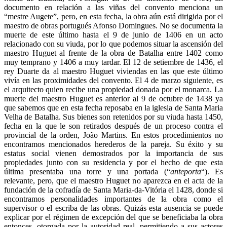
documento en relación a las viñas del convento menciona un
“mestre Augete”, pero, en esta fecha, la obra aún está dirigida por el
maestro de obras portugués Afonso Domingues. No se documenta la
muerte de este último hasta el 9 de junio de 1406 en un acto
relacionado con su viuda, por lo que podemos situar la ascensión del
maestro Huguet al frente de la obra de Batalha entre 1402 como
muy temprano y 1406 a muy tardar. El 12 de setiembre de 1436, el
rey Duarte da al maestro Huguet viviendas en las que este último
vivía en las proximidades del convento. El 4 de marzo siguiente, es
el arquitecto quien recibe una propiedad donada por el monarca. La
muerte del maestro Huguet es anterior al 9 de octubre de 1438 ya
que sabemos que en esta fecha reposaba en la iglesia de Santa Maria
Velha de Batalha. Sus bienes son retenidos por su viuda hasta 1450,
fecha en la que le son retirados después de un proceso contra el
provincial de la orden, João Martins. En estos procedimientos no
encontramos mencionados herederos de la pareja. Su éxito y su
estatus social vienen demostrados por la importancia de sus
propiedades junto con su residencia y por el hecho de que esta
última presentaba una torre y una portada (“
anteporta
“). Es
relevante, pero, que el maestro Huguet no aparezca en el acta de la
fundación de la cofradía de Santa Maria-da-Vitória el 1428, donde si
encontramos personalidades importantes de la obra como el
supervisor o el escriba de las obras. Quizás esta ausencia se puede
explicar por el régimen de excepción del que se beneficiaba la obra
entonces, otorgada por la autoridad real, permitiendo a sus actores