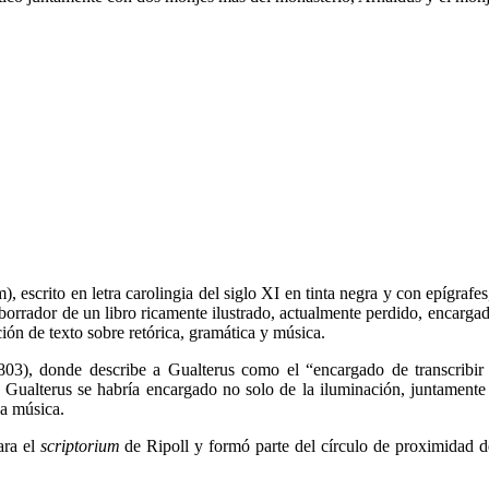
 escrito en letra carolingia del siglo XI en tinta negra y con epígrafe
borrador de un libro ricamente ilustrado, actualmente perdido, encarga
ón de texto sobre retórica, gramática y música.
03), donde describe a Gualterus como el “encargado de transcribir 
, Gualterus se habría encargado no solo de la iluminación, juntament
la música.
ara el
scriptorium
de Ripoll y formó parte del círculo de proximidad d