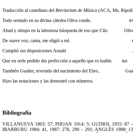
Traducción al castellano del
Breviarium de Música
(ACA, Ms, Ripoll, 
Todo sentado en su divina cátedra Oliva conde,
tr
Abad y obispo en la laboriosa búsqueda de eso que Clío
Oliv
De suave voz, canta, me eligió a mí.
Cumplió sus disposiciones Arnald
Que en serle pedido dio perfección a aquello que es loable.
tas
También Gualter, revenido del nacimiento del Ebro, Gual
Hizo las notaciones y las demostró con números.
Bibliografía
VILLANUEVA 1803: 57; PIJOAN 1914: 5; GUDIOL 1955: 87 –
IBARBURU 1984: 41, 1987: 278, 290 – 291; ANGLÈS 1988: 1