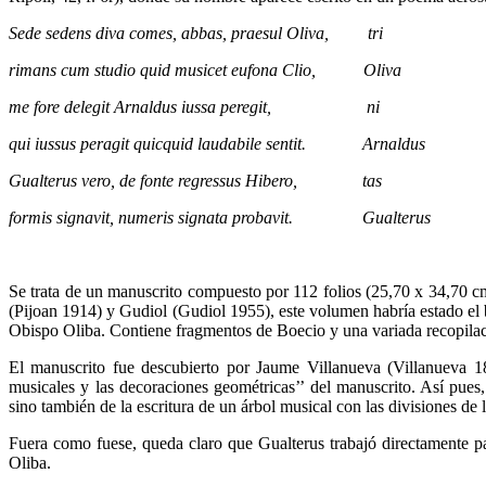
Sede sedens diva comes, abbas, praesul Oliva, tri
rimans cum studio quid musicet eufona Clio, Oliva
me fore delegit Arnaldus iussa peregit, ni
qui iussus peragit quicquid laudabile sentit. Arnaldus
Gualterus vero, de fonte regressus Hibero, tas
formis signavit, numeris signata probavit. Gualterus
Se trata de un manuscrito compuesto por 112 folios (25,70 x 34,70 cm),
(Pijoan 1914) y Gudiol (Gudiol 1955), este volumen habría estado el 
Obispo Oliba. Contiene fragmentos de Boecio y una variada recopilaci
El manuscrito fue descubierto por Jaume Villanueva (Villanueva 18
musicales y las decoraciones geométricas’’ del manuscrito. Así pues
sino también de la escritura de un árbol musical con las divisiones de 
Fuera como fuese, queda claro que Gualterus trabajó directamente p
Oliba.