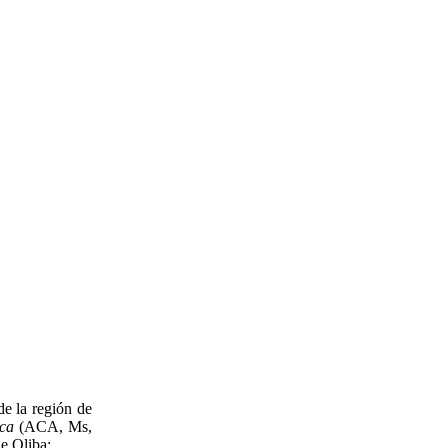
e la región de
ica
(ACA, Ms,
e Oliba: