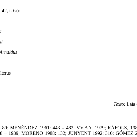
42, f. 6r):
i
a
ni
Arnaldus
terus
Texto:
Laia 
 89; MENÉNDEZ 1961: 443 – 482; VV.AA. 1979; RÀFOLS, 1980
38 – 1939; MORENO 1988: 132; JUNYENT 1992: 310; GÓMEZ 20