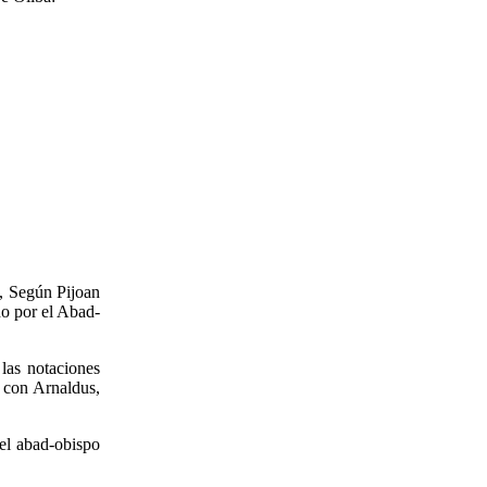
s, Según Pijoan
do por el Abad-
las notaciones
e con Arnaldus,
el abad-obispo