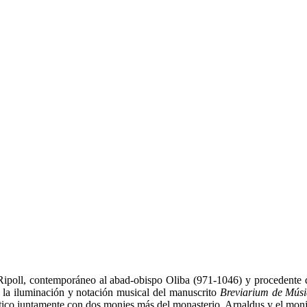
ipoll, contemporáneo al abad-obispo Oliba (971-1046) y procedente d
e la iluminación y notación musical del manuscrito
Breviarium de Mús
stico juntamente con dos monjes más del monasterio, Arnaldus y el monj