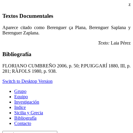
z
Textos Documentales
Aparece citado como Berenguer ça Plana, Berenguer Saplana y
Berenguer Zaplana.
Texto:
Laia Pérez
Bibliografía
FLORIANO CUMBREÑO 2006, p. 50; P.PUIGGARÍ 1880, III, p.
281; RÀFOLS 1980, p. 938.
Switch to Desktop Version
Grupo
Equipo
Investigación
Indice
Sicilia y Grecia
Bibliografía
Contacto