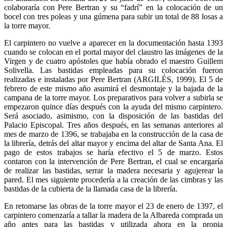
colaboraría con Pere Bertran y su “fadrí” en la colocación de un
bocel con tres poleas y una gúmena para subir un total de 88 losas a
la torre mayor.
El carpintero no vuelve a aparecer en la documentación hasta 1393
cuando se colocan en el portal mayor del claustro las imágenes de la
Virgen y de cuatro apóstoles que había obrado el maestro Guillem
Solivella. Las bastidas empleadas para su colocación fueron
realizadas e instaladas por Pere Bertran (ARGILÉS, 1999). El 5 de
febrero de este mismo año asumirá el desmontaje y la bajada de la
campana de la torre mayor. Los preparativos para volver a subirla se
empezaron quince días después con la ayuda del mismo carpintero.
Será asociado, asimismo, con la disposición de las bastidas del
Palacio Episcopal. Tres años después, en las semanas anteriores al
mes de marzo de 1396, se trabajaba en la construcción de la casa de
la librería, detrás del altar mayor y encima del altar de Santa Ana. El
pago de estos trabajos se haría efectivo el 5 de marzo. Estos
contaron con la intervención de Pere Bertran, el cual se encargaría
de realizar las bastidas, serrar la madera necesaria y agujerear la
pared. El mes siguiente procedería a la creación de las cimbras y las
bastidas de la cubierta de la llamada casa de la librería.
En retomarse las obras de la torre mayor el 23 de enero de 1397, el
carpintero comenzaría a tallar la madera de la Albareda comprada un
año antes para las bastidas y utilizada ahora en la propia