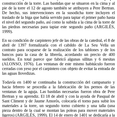
construcción de la torre. Las bastidas que se situaron en la cima y al
pie de la torre el 12 de agosto también se atribuyen a Pere Bertran.
De hecho, sus intervenciones en la susodicha torre incluyen el
traslado de la biga que había servido para tapiar el primer paño hasta
el nivel del segundo paño, así como la subida a la cima de la torre de
las piedras necesarias para tapiar este segundo paño (ARGILÉS,
1999).
En su condición de carpintero jefe de las obras de la catedral, el 8 de
abril de 1397 formalizaría con el cabildo de La Seu Vella un
contrato para ocuparse de la realización de los tablones y de los
bancos para la casa de la librería, acordando un precio de 400
sueldos. En total parece que fabricó algunas sillitas y 6 mesitas
(ALONSO, 1976). Las ventanas de este mismo habitáculo fueron
cerradas con yeso por el carpintero con objeto de evitar la entrada de
las aguas llovedizas.
Todavía en 1400 se continuaba la construcción del campanario y
hacia febrero se procedía a la fabricación de los pernos de las
ventanas de la aguja. Las bastidas necesarias fueron obra de Pere
Bertran y su aprendiz. El 18 de abril y con la ayuda de Pasqual de
Sant Climent y de Jaume Amorós, colocaría el torno para subir los
materiales a la torre, un segundo torno cubierto y una talla (una
pieza dentro de la cual se montan las poleas para mover materiales
ligeros) (ARGILÉS, 1999). El 14 de enero de 1401 se dedicaría a la