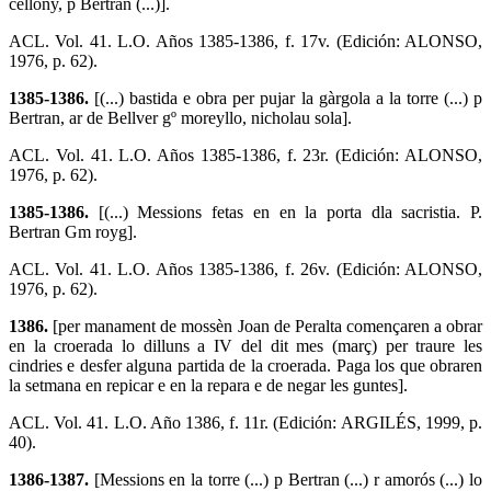
cellony, p Bertran (...)].
ACL. Vol. 41. L.O. Años 1385-1386, f. 17v. (Edición: ALONSO,
1976, p. 62).
1385-1386.
[(...) bastida e obra per pujar la gàrgola a la torre (...) p
Bertran, ar de Bellver gº moreyllo, nicholau sola].
ACL. Vol. 41. L.O. Años 1385-1386, f. 23r. (Edición: ALONSO,
1976, p. 62).
1385-1386.
[(...) Messions fetas en en la porta dla sacristia. P.
Bertran Gm royg].
ACL. Vol. 41. L.O. Años 1385-1386, f. 26v. (Edición: ALONSO,
1976, p. 62).
1386.
[per manament de mossèn Joan de Peralta començaren a obrar
en la croerada lo dilluns a IV del dit mes (març) per traure les
cindries e desfer alguna partida de la croerada. Paga los que obraren
la setmana en repicar e en la repara e de negar les guntes].
ACL. Vol. 41. L.O. Año 1386, f. 11r. (Edición: ARGILÉS, 1999, p.
40).
1386-1387.
[Messions en la torre (...) p Bertran (...) r amorós (...) lo