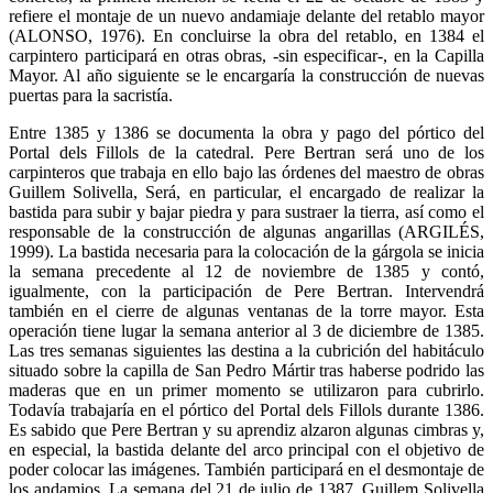
refiere el montaje de un nuevo andamiaje delante del retablo mayor
(ALONSO, 1976). En concluirse la obra del retablo, en 1384 el
carpintero participará en otras obras, -sin especificar-, en la Capilla
Mayor. Al año siguiente se le encargaría la construcción de nuevas
puertas para la sacristía.
Entre 1385 y 1386 se documenta la obra y pago del pórtico del
Portal dels Fillols de la catedral. Pere Bertran será uno de los
carpinteros que trabaja en ello bajo las órdenes del maestro de obras
Guillem Solivella, Será, en particular, el encargado de realizar la
bastida para subir y bajar piedra y para sustraer la tierra, así como el
responsable de la construcción de algunas angarillas (ARGILÉS,
1999). La bastida necesaria para la colocación de la gárgola se inicia
la semana precedente al 12 de noviembre de 1385 y contó,
igualmente, con la participación de Pere Bertran. Intervendrá
también en el cierre de algunas ventanas de la torre mayor. Esta
operación tiene lugar la semana anterior al 3 de diciembre de 1385.
Las tres semanas siguientes las destina a la cubrición del habitáculo
situado sobre la capilla de San Pedro Mártir tras haberse podrido las
maderas que en un primer momento se utilizaron para cubrirlo.
Todavía trabajaría en el pórtico del Portal dels Fillols durante 1386.
Es sabido que Pere Bertran y su aprendiz alzaron algunas cimbras y,
en especial, la bastida delante del arco principal con el objetivo de
poder colocar las imágenes. También participará en el desmontaje de
los andamios. La semana del 21 de julio de 1387, Guillem Solivella