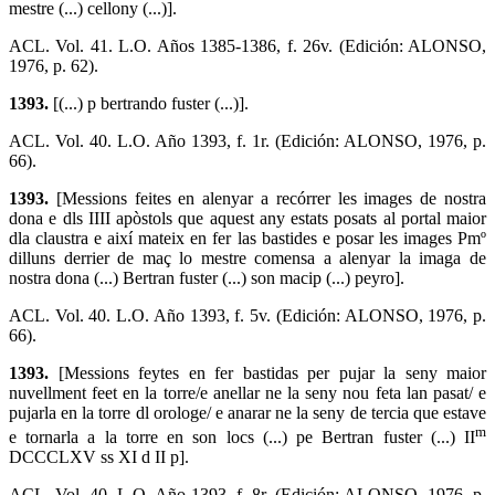
mestre (...) cellony (...)].
ACL. Vol. 41. L.O. Años 1385-1386, f. 26v. (Edición: ALONSO,
1976, p. 62).
1393.
[(...) p bertrando fuster (...)].
ACL. Vol. 40. L.O. Año 1393, f. 1r. (Edición: ALONSO, 1976, p.
66).
1393.
[Messions feites en alenyar a recórrer les images de nostra
dona e dls IIII apòstols que aquest any estats posats al portal maior
dla claustra e així mateix en fer las bastides e posar les images Pmº
dilluns derrier de maç lo mestre comensa a alenyar la imaga de
nostra dona (...) Bertran fuster (...) son macip (...) peyro].
ACL. Vol. 40. L.O. Año 1393, f. 5v. (Edición: ALONSO, 1976, p.
66).
1393.
[Messions feytes en fer bastidas per pujar la seny maior
nuvellment feet en la torre/e anellar ne la seny nou feta lan pasat/ e
pujarla en la torre dl orologe/ e anarar ne la seny de tercia que estave
m
e tornarla a la torre en son locs (...) pe Bertran fuster (...) II
DCCCLXV ss XI d II p].
ACL. Vol. 40. L.O. Año 1393, f. 8r. (Edición: ALONSO, 1976, p.