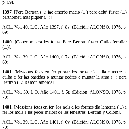
p. 69).
1397.
[Pere Bertran (...) jac amorós macip (...) pere deluª fuster (...)
barthomeu mas piquer (...)].
ACL. Vol. 40. L.O. Año 1397, f. 8v. (Edición: ALONSO, 1976, p.
69).
1400.
[Cobertor pera les fonts. Pere Bertran fuster Guilo ferraller
(...)].
ACL. Vol. 39. L.O. Año 1400, f. 7v. (Edición: ALONSO, 1976, p.
69).
1401.
[Messions fetes en fer purgar los torns e la talla e metre la
cuiña e fer las bastidas p muntar pedres e muntar la grua (...) pere
Bertran (...) Ramon amoros].
ACL. Vol. 39. L.O. Año 1401, f. 5r. (Edición: ALONSO, 1976, p.
70).
1401.
[Messions fetes en fer los nols d les formes dla lenterna (...) e
fer los mols a les peces maiors de les fenestres. Bertran y Colom].
ACL. Vol. 39. L.O. Año 1401, f. 6v. (Edición: ALONSO, 1976, p.
70).