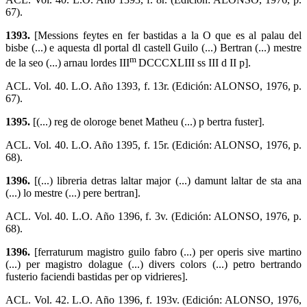
67).
1393.
[Messions feytes en fer bastidas a la O que es al palau del
bisbe (...) e aquesta dl portal dl castell Guilo (...) Bertran (...) mestre
m
de la seo (...) arnau lordes III
DCCCXLIII ss III d II p].
ACL. Vol. 40. L.O. Año 1393, f. 13r. (Edición: ALONSO, 1976, p.
67).
1395.
[(...) reg de oloroge benet Matheu (...) p bertra fuster].
ACL. Vol. 40. L.O. Año 1395, f. 15r. (Edición: ALONSO, 1976, p.
68).
1396.
[(...) libreria detras laltar major (...) damunt laltar de sta ana
(...) lo mestre (...) pere bertran].
ACL. Vol. 40. L.O. Año 1396, f. 3v. (Edición: ALONSO, 1976, p.
68).
1396.
[ferraturum magistro guilo fabro (...) per operis sive martino
(...) per magistro dolague (...) divers colors (...) petro bertrando
fusterio faciendi bastidas per op vidrieres].
ACL. Vol. 42. L.O. Año 1396, f. 193v. (Edición: ALONSO, 1976,