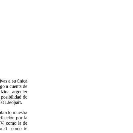
ivas a su única
ago a cuenta de
lzina, argenter
 posibilidad de
at Lleopart.
obra lo muestra
fección por la
 XV, como la de
ional –como le