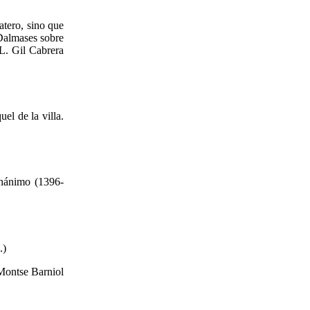
latero, sino que
 Dalmases sobre
 L. Gil Cabrera
el de la villa.
gnánimo (1396-
.)
Montse Barniol