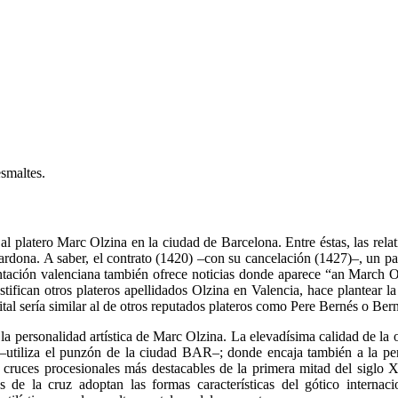
smaltes.
l platero Marc Olzina en la ciudad de Barcelona. Entre éstas, las relat
rdona. A saber, el contrato (1420) –con su cancelación (1427)–, un p
ntación valenciana también ofrece noticias donde aparece “an March O
tifican otros plateros apellidados Olzina en Valencia, hace plantear la
ital sería similar al de otros reputados plateros como Pere Bernés o Bern
la personalidad artística de Marc Olzina. La elevadísima calidad de la 
utiliza el punzón de la ciudad BAR–; donde encaja también a la per
s cruces procesionales más destacables de la primera mitad del siglo
s de la cruz adoptan las formas características del gótico internac