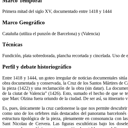
Marco Temporal
Primera mitad del siglo XV, documentado entre 1418 y 1444
Marco Geográfico
Cataluña (utiliza el punzón de Barcelona) y (Valencia)
Técnicas
Fundición, plata sobredorada, plancha recortada y cincelada. Uso de e
Perfil y debate historiográfico
Entre 1418 y 1444, un goteo irregular de noticias documentales sitúa a
obra documentada y conservada, la Cruz de los Santos Mártires de Ca
la pieza (1422) y una reclamación de la obra (sin datar). La docume
de la ciutat de Valencia” (1426). Esto, sumado el hecho de que se tes
que Marc Olzina fuera oriundo de la ciudad. De ser así, su itinerario v
Es, pues, únicamente la cruz cardonense la que nos permite descubrir 
como uno de los orfebres más destacados del panorama barcelonés –
estructura tipológica de la pieza, plenamente en consonancia con la
Sant Nicolau de Cervera. Las figuras escultóricas bajo los dosele