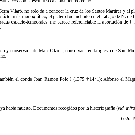
tilísticos con la escultura catalana del momento.
 Serra Vilaró, no solo da a conocer la cruz de los Santos Mártires y al p
arácter más monográfico, el platero fue incluido en el trabajo de N. de
enadas espacio-temporales, me parece referenciable la aportación de J.
s.
da y conservada de Marc Olzina, conservada en la iglesia de Sant Miqu
imo.
za también el conde Joan Ramon Folc I (1375-†1441); Alfonso el Ma
 había muerto. Documentos recogidos por la historiografía (
vid. infra
Texto: