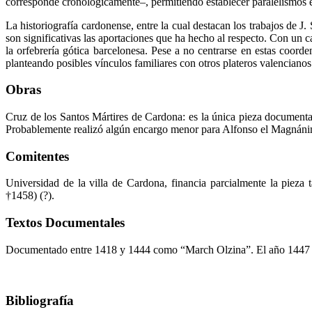
corresponde cronológicamente–, permitiendo establecer paralelismos es
La historiografía cardonense, entre la cual destacan los trabajos de J.
son significativas las aportaciones que ha hecho al respecto. Con un c
la orfebrería gótica barcelonesa. Pese a no centrarse en estas coord
planteando posibles vínculos familiares con otros plateros valenciano
Obras
Cruz de los Santos Mártires de Cardona: es la única pieza documenta
Probablemente realizó algún encargo menor para Alfonso el Magnán
Comitentes
Universidad de la villa de Cardona, financia parcialmente la pie
†1458) (?).
Textos Documentales
Documentado entre 1418 y 1444 como “March Olzina”. El año 1447 ya
Bibliografía