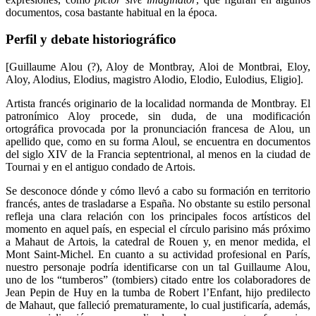
documentos, cosa bastante habitual en la época.
Perfil y debate historiográfico
[Guillaume Alou (?), Aloy de Montbray, Aloi de Montbrai, Eloy,
Aloy, Alodius, Elodius, magistro Alodio, Elodio, Eulodius, Eligio].
Artista francés originario de la localidad normanda de Montbray. El
patronímico Aloy procede, sin duda, de una modificación
ortográfica provocada por la pronunciación francesa de Alou, un
apellido que, como en su forma Aloul, se encuentra en documentos
del siglo XIV de la Francia septentrional, al menos en la ciudad de
Tournai y en el antiguo condado de Artois.
Se desconoce dónde y cómo llevó a cabo su formación en territorio
francés, antes de trasladarse a España. No obstante su estilo personal
refleja una clara relación con los principales focos artísticos del
momento en aquel país, en especial el círculo parisino más próximo
a Mahaut de Artois, la catedral de Rouen y, en menor medida, el
Mont Saint-Michel. En cuanto a su actividad profesional en París,
nuestro personaje podría identificarse con un tal Guillaume Alou,
uno de los “tumberos” (tombiers) citado entre los colaboradores de
Jean Pepin de Huy en la tumba de Robert l’Enfant, hijo predilecto
de Mahaut, que falleció prematuramente, lo cual justificaría, además,