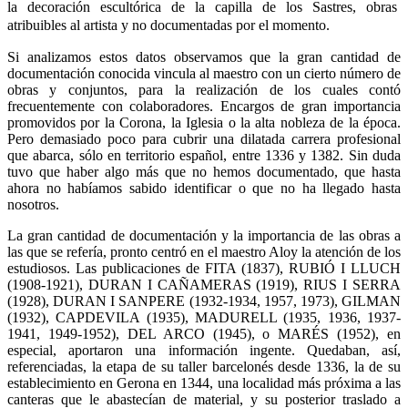
la decoración escultórica de la capilla de los Sastres, obras
atribuibles al artista y no documentadas por el momento.
Si analizamos estos datos observamos que la gran cantidad de
documentación conocida vincula al maestro con un cierto número de
obras y conjuntos, para la realización de los cuales contó
frecuentemente con colaboradores. Encargos de gran importancia
promovidos por la Corona, la Iglesia o la alta nobleza de la época.
Pero demasiado poco para cubrir una dilatada carrera profesional
que abarca, sólo en territorio español, entre 1336 y 1382. Sin duda
tuvo que haber algo más que no hemos documentado, que hasta
ahora no habíamos sabido identificar o que no ha llegado hasta
nosotros.
La gran cantidad de documentación y la importancia de las obras a
las que se refería, pronto centró en el maestro Aloy la atención de los
estudiosos. Las publicaciones de FITA (1837), RUBIÓ I LLUCH
(1908-1921), DURAN I CAÑAMERAS (1919), RIUS I SERRA
(1928), DURAN I SANPERE (1932-1934, 1957, 1973), GILMAN
(1932), CAPDEVILA (1935), MADURELL (1935, 1936, 1937-
1941, 1949-1952), DEL ARCO (1945), o MARÉS (1952), en
especial, aportaron una información ingente. Quedaban, así,
referenciadas, la etapa de su taller barcelonés desde 1336, la de su
establecimiento en Gerona en 1344, una localidad más próxima a las
canteras que le abastecían de material, y su posterior traslado a