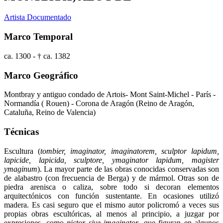
Artista Documentado
Marco Temporal
ca. 1300 - † ca. 1382
Marco Geográfico
Montbray y antiguo condado de Artois- Mont Saint-Michel - París -
Normandía ( Rouen) - Corona de Aragón (Reino de Aragón,
Cataluña, Reino de Valencia)
Técnicas
Escultura (
tombier, imaginator, imaginatorem, sculptor lapidum,
lapicide, lapicida, sculptore, ymaginator lapidum, magister
ymaginum
). La mayor parte de las obras conocidas conservadas son
de alabastro (con frecuencia de Berga) y de mármol. Otras son de
piedra arenisca o caliza, sobre todo si decoran elementos
arquitectónicos con función sustentante. En ocasiones utilizó
madera. Es casi seguro que el mismo autor policromó a veces sus
propias obras escultóricas, al menos al principio, a juzgar por
expresiones, como
pictor sive imaginator
, que figuran en algunos