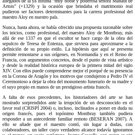
allegados de la ya difunta “muy noble y poderosa señora Mahaut de
Artois” (+1329) y la ocasión que brindaba el matrimonio real
pudieron ser factores determinantes para la carrera profesional del
maestro Aloy en nuestro país.
Nunca, hasta ahora, se había ofrecido una propuesta razonable sobre
los inicios, como profesional, del maestro Aloy de Montbray, más
allá de ese 1337 en que el escultor se hace cargo de la obra del
sepulcro de Teresa de Entenza, que sirviera para aproximarse a la
definición de su propio estilo. La hipótesis que aquí se presenta
permite remontarse a sus orígenes, en Normandía y en el Reino de
Francia, con argumentos concretos, desde el punto de vista artístico
y desde la realidad histórica europea de la primera mitad del siglo
XIV. Con ellos puede comprenderse mejor el porqué de su presencia
en la Corona de Aragón y los motivos que condujeron a Pedro IV el
Ceremonioso a dejar la obra del monumento funerario de su madre y
el suyo propio en manos de un prestigioso artista francés.
A falta de esos precedentes, los historiadores del arte se han
mostrado sorprendidos ante la irrupción de un desconocido en el
favor real (CRISPÍ 2004) o, incluso, inclinados a poner en duda su
origen francés, pues el topónimo Montbray también pudiera
responder a un antecedente familiar remoto (BESERAN 2007). A
ello se añade que el maestro contó, sin lugar a dudas, con
colaboradores, un taller cuyo verdadero alcance todavía ignoramos