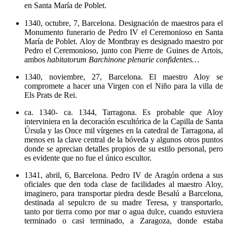
en Santa María de Poblet.
1340, octubre, 7, Barcelona. Designación de maestros para el
Monumento funerario de Pedro IV el Ceremonioso en Santa
María de Poblet. Aloy de Montbray es designado maestro por
Pedro el Ceremonioso, junto con Pierre de Guines de Artois,
ambos
habitatorum Barchinone plenarie confidentes…
1340, noviembre, 27, Barcelona. El maestro Aloy se
compromete a hacer una Virgen con el Niño para la villa de
Els Prats de Rei.
ca. 1340- ca. 1344, Tarragona. Es probable que Aloy
interviniera en la decoración escultórica de la Capilla de Santa
Úrsula y las Once mil vírgenes en la catedral de Tarragona, al
menos en la clave central de la bóveda y algunos otros puntos
donde se aprecian detalles propios de su estilo personal, pero
es evidente que no fue el único escultor.
1341, abril, 6, Barcelona. Pedro IV de Aragón ordena a sus
oficiales que den toda clase de facilidades al maestro Aloy,
imaginero, para transportar piedra desde Besalú a Barcelona,
destinada al sepulcro de su madre Teresa, y transportarlo,
tanto por tierra como por mar o agua dulce, cuando estuviera
terminado o casi terminado, a Zaragoza, donde estaba