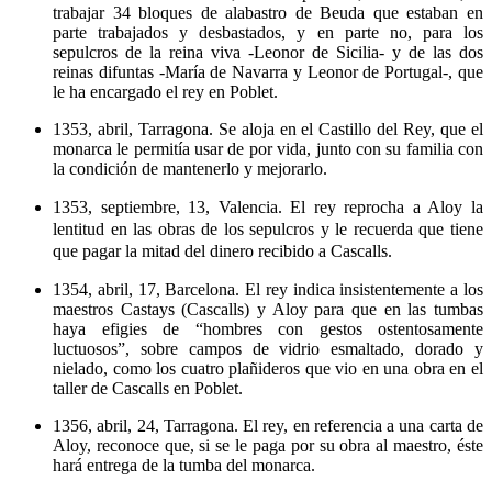
trabajar 34 bloques de alabastro de Beuda que estaban en
parte trabajados y desbastados, y en parte no, para los
sepulcros de la reina viva -Leonor de Sicilia- y de las dos
reinas difuntas -María de Navarra y Leonor de Portugal-, que
le ha encargado el rey en Poblet.
1353, abril, Tarragona. Se aloja en el Castillo del Rey, que el
monarca le permitía usar de por vida, junto con su familia con
la condición de mantenerlo y mejorarlo.
1353, septiembre, 13, Valencia. El rey reprocha a Aloy la
lentitud en las obras de los sepulcros y le recuerda que tiene
que pagar la mitad del dinero recibido a Cascalls.
1354, abril, 17, Barcelona. El rey indica insistentemente a los
maestros Castays (Cascalls) y Aloy para que en las tumbas
haya efigies de “hombres con gestos ostentosamente
luctuosos”, sobre campos de vidrio esmaltado, dorado y
nielado, como los cuatro plañideros que vio en una obra en el
taller de Cascalls en Poblet.
1356, abril, 24, Tarragona. El rey, en referencia a una carta de
Aloy, reconoce que, si se le paga por su obra al maestro, éste
hará entrega de la tumba del monarca.