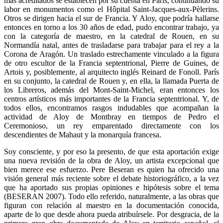
más acreditados se establecen por su cuenta en París, continuando su
labor en monumentos como el Hôpital Saint-Jacques-aux-Pèlerins.
Otros se dirigen hacia el sur de Francia. Y Aloy, que podría hallarse
entonces en torno a los 30 años de edad, pudo encontrar trabajo, ya
con la categoría de maestro, en la catedral de Rouen, en su
Normandía natal, antes de trasladarse para trabajar para el rey a la
Corona de Aragón. Un traslado estrechamente vinculado a la figura
de otro escultor de la Francia septentrional, Pierre de Guines, de
Artois y, posiblemente, al arquitecto inglés Reinard de Fonoll. París
en su conjunto, la catedral de Rouen y, en ella, la llamada Puerta de
los Libreros, además del Mont-Saint-Michel, eran entonces los
centros artísticos más importantes de la Francia septentrional. Y, de
todos ellos, encontramos rasgos indudables que acompañan la
actividad de Aloy de Montbray en tiempos de Pedro el
Ceremonioso, un rey emparentado directamente con los
descendientes de Mahaut y la monarquía francesa.
Soy consciente, y por eso la presento, de que esta aportación exige
una nueva revisión de la obra de Aloy, un artista excepcional que
bien merece ese esfuerzo. Pere Beseran es quien ha ofrecido una
visión general más reciente sobre el debate historiográfico, a la vez
que ha aportado sus propias opiniones e hipótesis sobre el tema
(BESERAN 2007). Todo ello referido, naturalmente, a las obras que
figuran con relación al maestro en la documentación conocida,
aparte de lo que desde ahora pueda atribuírsele. Por desgracia, de la