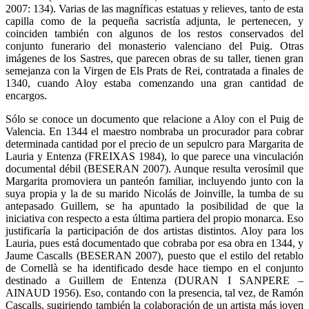
2007: 134). Varias de las magníficas estatuas y relieves, tanto de esta
capilla como de la pequeña sacristía adjunta, le pertenecen, y
coinciden también con algunos de los restos conservados del
conjunto funerario del monasterio valenciano del Puig. Otras
imágenes de los Sastres, que parecen obras de su taller, tienen gran
semejanza con la Virgen de Els Prats de Rei, contratada a finales de
1340, cuando Aloy estaba comenzando una gran cantidad de
encargos.
Sólo se conoce un documento que relacione a Aloy con el Puig de
Valencia. En 1344 el maestro nombraba un procurador para cobrar
determinada cantidad por el precio de un sepulcro para Margarita de
Lauria y Entenza (FREIXAS 1984), lo que parece una vinculación
documental débil (BESERAN 2007). Aunque resulta verosímil que
Margarita promoviera un panteón familiar, incluyendo junto con la
suya propia y la de su marido Nicolás de Joinville, la tumba de su
antepasado Guillem, se ha apuntado la posibilidad de que la
iniciativa con respecto a esta última partiera del propio monarca. Eso
justificaría la participación de dos artistas distintos. Aloy para los
Lauria, pues está documentado que cobraba por esa obra en 1344, y
Jaume Cascalls (BESERAN 2007), puesto que el estilo del retablo
de Cornellà se ha identificado desde hace tiempo en el conjunto
destinado a Guillem de Entenza (DURAN I SANPERE –
AINAUD 1956). Eso, contando con la presencia, tal vez, de Ramón
Cascalls, sugiriendo también la colaboración de un artista más joven