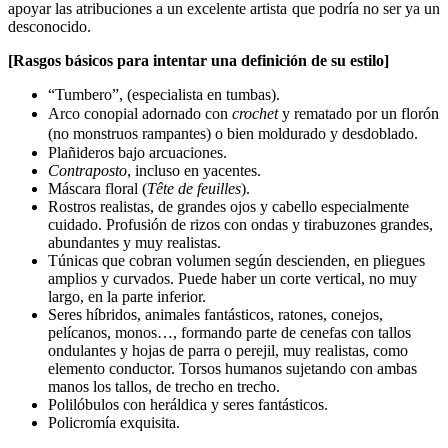
apoyar las atribuciones a un excelente artista que podría no ser ya un
desconocido.
[
Rasgos básicos para intentar una definición de su estilo]
“Tumbero”, (especialista en tumbas).
Arco conopial adornado con
crochet
y rematado por un florón
(no monstruos rampantes) o bien moldurado y desdoblado.
Plañideros bajo arcuaciones.
Contraposto
, incluso en yacentes.
Máscara floral (
Tête de feuilles
).
Rostros realistas, de grandes ojos y cabello especialmente
cuidado. Profusión de rizos con ondas y tirabuzones grandes,
abundantes y muy realistas.
Túnicas que cobran volumen según descienden, en pliegues
amplios y curvados. Puede haber un corte vertical, no muy
largo, en la parte inferior.
Seres híbridos, animales fantásticos, ratones, conejos,
pelícanos, monos…, formando parte de cenefas con tallos
ondulantes y hojas de parra o perejil, muy realistas, como
elemento conductor. Torsos humanos sujetando con ambas
manos los tallos, de trecho en trecho.
Polilóbulos con heráldica y seres fantásticos.
Policromía exquisita.