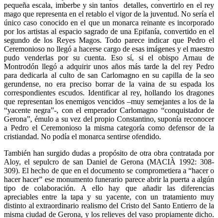
pequeña escala, imberbe y sin tantos detalles, convertirlo en el rey
mago que representa en el retablo el vigor de la juventud. No sería el
único caso conocido en el que un monarca reinante es incorporado
por los artistas al espacio sagrado de una Epifanía, convertido en el
segundo de los Reyes Magos. Todo parece indicar que Pedro el
Ceremonioso no llegó a hacerse cargo de esas imágenes y el maestro
pudo venderlas por su cuenta. Eso sí, si el obispo Arnau de
Montrodón llegó a adquirir unos años más tarde la del rey Pedro
para dedicarla al culto de san Carlomagno en su capilla de la seo
gerundense, no era preciso borrar de la vaina de su espada los
correspondientes escudos. Identificar al rey, hollando los dragones
que representan los enemigos vencidos –muy semejantes a los de la
“yacente negra”-, con el emperador Carlomagno “conquistador de
Gerona”, émulo a su vez del propio Constantino, suponía reconocer
a Pedro el Ceremonioso la misma categoría como defensor de la
cristiandad. No podía el monarca sentirse ofendido.
También han surgido dudas a propósito de otra obra contratada por
Aloy, el sepulcro de san Daniel de Gerona (MACIÀ 1992: 308-
309). El hecho de que en el documento se comprometiera a “hacer o
hacer hacer” ese monumento funerario parece abrir la puerta a algún
tipo de colaboración. A ello hay que añadir las diferencias
apreciables entre la tapa y su yacente, con un tratamiento muy
distinto al extraordinario realismo del Cristo del Santo Entierro de la
misma ciudad de Gerona, y los relieves del vaso propiamente dicho.