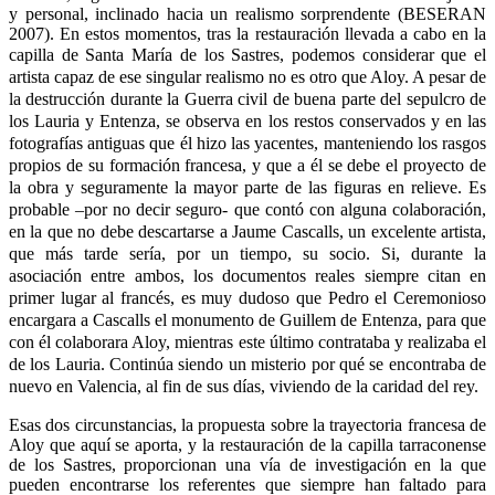
y personal, inclinado hacia un realismo sorprendente (BESERAN
2007). En estos momentos, tras la restauración llevada a cabo en la
capilla de Santa
María de los Sastres, podemos considerar que el
artista capaz de ese singular realismo no es otro que Aloy. A pesar de
la destrucción durante la Guerra civil de buena parte del sepulcro de
los Lauria y Entenza, se observa en los restos conservados y en las
fotografías antiguas que él hizo las yacentes, manteniendo los rasgos
propios de su formación francesa, y que a él se debe el proyecto de
la obra y seguramente la mayor parte de las figuras en relieve. Es
probable –por no decir seguro- que contó con alguna colaboración,
en la que no debe descartarse a Jaume Cascalls, un excelente artista,
que más tarde sería, por un tiempo, su socio. Si, durante la
asociación entre ambos, los documentos reales siempre citan en
primer lugar al francés, es muy dudoso que Pedro el Ceremonioso
encargara a Cascalls el monumento de Guillem de Entenza, para que
con él colaborara Aloy, mientras este último contrataba y realizaba el
de los Lauria. Continúa siendo un misterio por qué se encontraba de
nuevo en Valencia, al fin de sus días, viviendo de la caridad del rey.
Esas dos circunstancias, la propuesta sobre la trayectoria francesa de
Aloy que aquí se aporta, y la restauración de la capilla tarraconense
de los Sastres, proporcionan una vía de investigación en la que
pueden encontrarse los referentes que siempre han faltado para