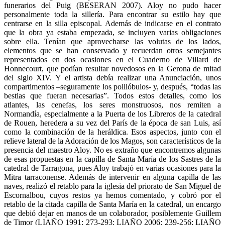
funerarios del Puig (BESERAN 2007). Aloy no pudo hacer
personalmente toda la sillería. Para encontrar su estilo hay que
centrarse en la silla episcopal. Además de indicarse en el contrato
que la obra ya estaba empezada, se incluyen varias obligaciones
sobre ella. Tenían que aprovecharse las volutas de los lados,
elementos que se han conservado y recuerdan otros semejantes
representados en dos ocasiones en el Cuaderno de Villard de
Honnecourt, que podían resultar novedosos en la Gerona de mitad
del siglo XIV. Y el artista debía realizar una Anunciación, unos
compartimentos –seguramente los polilóbulos- y, después, “todas las
bestias que fueran necesarias”. Todos estos detalles, como los
atlantes, las cenefas, los seres monstruosos, nos remiten a
Normandía, especialmente a la Puerta de los Libreros de la catedral
de Rouen, heredera a su vez del París de la época de san Luis, así
como la combinación de la heráldica. Esos aspectos, junto con el
relieve lateral de la Adoración de los Magos, son característicos de la
presencia del maestro Aloy. No es extraño que encontremos algunas
de esas propuestas en la capilla de Santa María de los Sastres de la
catedral de Tarragona, pues Aloy trabajó en varias ocasiones para la
Mitra tarraconense. Además de intervenir en alguna capilla de las
naves, realizó el retablo para la iglesia del priorato de San Miguel de
Escornalbou, cuyos restos ya hemos comentado, y cobró por el
retablo de la citada capilla de Santa María en la catedral, un encargo
que debió dejar en manos de un colaborador, posiblemente Guillem
de Timor (LIAÑO 1991: 273-293; LIAÑO 2006: 239-256; LIAÑO