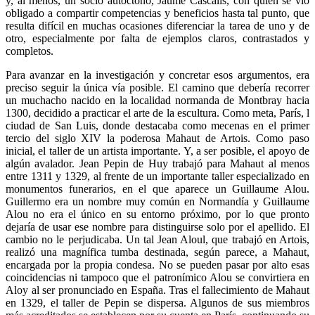
y, al menos, un socio autóctono, Jaume Cascalls, con quien se vio
obligado a compartir competencias y beneficios hasta tal punto, que
resulta difícil en muchas ocasiones diferenciar la tarea de uno y de
otro, especialmente por falta de ejemplos claros, contrastados y
completos.
Para avanzar en la investigación y concretar esos argumentos, era
preciso seguir la única vía posible. El camino que debería recorrer
un muchacho nacido en la localidad normanda de Montbray hacia
1300, decidido a practicar el arte de la escultura. Como meta, París, l
ciudad de San Luis, donde destacaba como mecenas en el primer
tercio del siglo XIV la poderosa Mahaut de Artois. Como paso
inicial, el taller de un artista importante. Y, a ser posible, el apoyo de
algún avalador. Jean Pepin de Huy trabajó para Mahaut al menos
entre 1311 y 1329, al frente de un importante taller especializado en
monumentos funerarios, en el que aparece un Guillaume Alou.
Guillermo era un nombre muy común en Normandía y Guillaume
Alou no era el único en su entorno próximo, por lo que pronto
dejaría de usar ese nombre para distinguirse solo por el apellido. El
cambio no le perjudicaba. Un tal Jean Aloul, que trabajó en Artois,
realizó una magnífica tumba destinada, según parece, a Mahaut,
encargada por la propia condesa. No se pueden pasar por alto esas
coincidencias ni tampoco que el patronímico Alou se convirtiera en
Aloy al ser pronunciado en España. Tras el fallecimiento de Mahaut
en 1329, el taller de Pepin se dispersa. Algunos de sus miembros