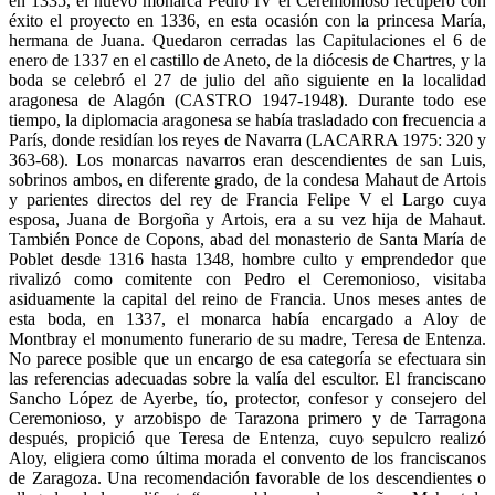
en 1335, el nuevo monarca Pedro IV el Ceremonioso recuperó con
éxito el proyecto en 1336, en esta ocasión con la princesa María,
hermana de Juana. Quedaron cerradas las Capitulaciones el 6 de
enero de 1337 en el castillo de Aneto, de la diócesis de Chartres, y la
boda se celebró el 27 de julio del año siguiente en la localidad
aragonesa de Alagón (CASTRO 1947-1948). Durante todo ese
tiempo, la diplomacia aragonesa se había trasladado con frecuencia a
París, donde residían los reyes de Navarra (LACARRA 1975: 320 y
363-68). Los monarcas navarros eran descendientes de san Luis,
sobrinos ambos, en diferente grado, de la condesa Mahaut de Artois
y parientes directos del rey de Francia Felipe V el Largo cuya
esposa, Juana de Borgoña y Artois, era a su vez hija de Mahaut.
También Ponce de Copons, abad del monasterio de Santa María de
Poblet desde 1316 hasta 1348, hombre culto y emprendedor que
rivalizó como comitente con Pedro el Ceremonioso, visitaba
asiduamente la capital del reino de Francia. Unos meses antes de
esta boda, en 1337, el monarca había encargado a Aloy de
Montbray el monumento funerario de su madre, Teresa de Entenza.
No parece posible que un encargo de esa categoría se efectuara sin
las referencias adecuadas sobre la valía del escultor. El franciscano
Sancho López de Ayerbe, tío, protector, confesor y consejero del
Ceremonioso, y arzobispo de Tarazona primero y de Tarragona
después, propició que Teresa de Entenza, cuyo sepulcro realizó
Aloy, eligiera como última morada el convento de los franciscanos
de Zaragoza. Una recomendación favorable de los descendientes o