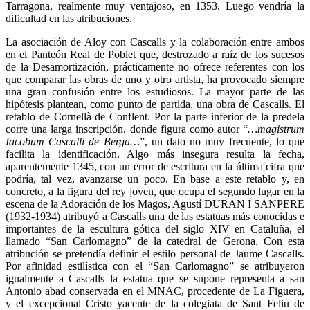
Tarragona, realmente muy ventajoso, en 1353. Luego vendría la
dificultad en las atribuciones.
La asociación de Aloy con Cascalls y la colaboración entre ambos
en el Panteón Real de Poblet que, destrozado a raíz de los sucesos
de la Desamortización, prácticamente no ofrece referentes con los
que comparar las obras de uno y otro artista, ha provocado siempre
una gran confusión entre los estudiosos. La mayor parte de las
hipótesis plantean, como punto de partida, una obra de Cascalls. El
retablo de Cornellà de Conflent. Por la parte inferior de la predela
corre una larga inscripción, donde figura como autor “
…magistrum
Iacobum Cascalli de Berga…
”, un dato no muy frecuente, lo que
facilita la identificación. Algo más insegura resulta la fecha,
aparentemente 1345, con un error de escritura en la última cifra que
podría, tal vez, avanzarse un poco. En base a este retablo y, en
concreto, a la figura del rey joven, que ocupa el segundo lugar en la
escena de la Adoración de los Magos, Agustí DURAN I SANPERE
(1932-1934) atribuyó a Cascalls una de las estatuas más conocidas e
importantes de la escultura gótica del siglo XIV en Cataluña, el
llamado “San Carlomagno” de la catedral de Gerona. Con esta
atribución se pretendía definir el estilo personal de Jaume Cascalls.
Por afinidad estilística con el “San Carlomagno” se atribuyeron
igualmente a Cascalls la estatua que se supone representa a san
Antonio abad conservada en el MNAC, procedente de La Figuera,
y el excepcional Cristo yacente de la colegiata de Sant Feliu de