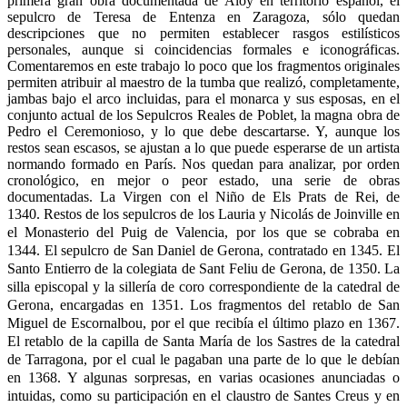
primera gran obra documentada de Aloy en territorio español, el
sepulcro de Teresa de Entenza en Zaragoza, sólo quedan
descripciones que no permiten establecer rasgos estilísticos
personales, aunque si coincidencias formales e iconográficas.
Comentaremos en este trabajo lo poco que los fragmentos originales
permiten atribuir al maestro de la tumba que realizó, completamente,
jambas bajo el arco incluidas, para el monarca y sus esposas, en el
conjunto actual de los Sepulcros Reales de Poblet, la magna obra de
Pedro el Ceremonioso, y lo que debe descartarse. Y, aunque los
restos sean escasos, se ajustan a lo que puede esperarse de un artista
normando formado en París. Nos quedan para analizar, por orden
cronológico, en mejor o peor estado, una serie de obras
documentadas. La Virgen con el Niño de Els Prats de Rei, de
1340.
Restos de los sepulcros de los Lauria y Nicolás de Joinville en
el Monasterio del Puig de Valencia, por los que se cobraba en
1344.
El sepulcro de San Daniel de Gerona, contratado en 1345. El
Santo Entierro de la colegiata de Sant Feliu de Gerona, de 1350. La
silla episcopal y la sillería de coro correspondiente de la catedral de
Gerona, encargadas en 1351. Los fragmentos del retablo de San
Miguel de Escornalbou, por el que recibía el último plazo en 1367.
El retablo de la capilla de Santa María de los Sastres de la catedral
de Tarragona, por el cual le pagaban una parte de lo que le debían
en 1368. Y algunas sorpresas, en varias ocasiones anunciadas o
intuidas, como su participación en el claustro de Santes Creus y en