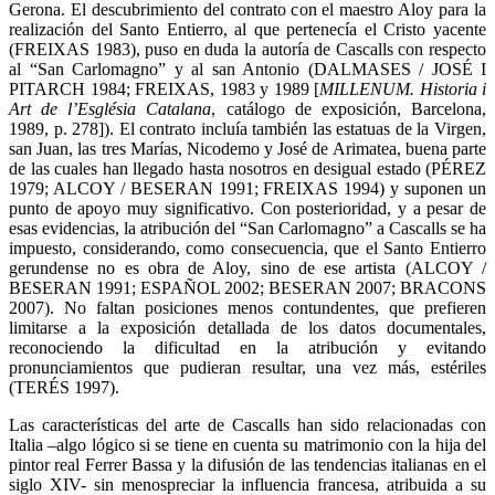
Gerona. El descubrimiento del contrato con el maestro Aloy para la
realización del Santo Entierro, al que pertenecía el Cristo yacente
(FREIXAS 1983), puso en duda la autoría de Cascalls con respecto
al “San Carlomagno” y al san Antonio (DALMASES / JOSÉ I
PITARCH 1984; FREIXAS, 1983 y 1989 [
MILLENUM. Historia i
Art de l’Església Catalana
, catálogo de exposición, Barcelona,
1989, p. 278]). El contrato incluía también las estatuas de la Virgen,
san Juan, las tres Marías, Nicodemo y José de Arimatea, buena parte
de las cuales han llegado hasta nosotros en desigual estado (PÉREZ
1979; ALCOY / BESERAN 1991; FREIXAS 1994) y suponen un
punto de apoyo muy significativo. Con posterioridad, y a pesar de
esas evidencias, la atribución del “San Carlomagno” a Cascalls se ha
impuesto, considerando, como consecuencia, que el Santo Entierro
gerundense no es obra de Aloy, sino de ese artista (ALCOY /
BESERAN 1991; ESPAÑOL 2002; BESERAN 2007; BRACONS
2007). No faltan posiciones menos contundentes, que prefieren
limitarse a la exposición detallada de los datos documentales,
reconociendo la dificultad en la atribución y evitando
pronunciamientos que pudieran resultar, una vez más, estériles
(TERÉS 1997).
Las características del arte de Cascalls han sido relacionadas con
Italia –algo lógico si se tiene en cuenta su matrimonio con la hija del
pintor real Ferrer Bassa y la difusión de las tendencias italianas en el
siglo XIV- sin menospreciar la influencia francesa, atribuida a su