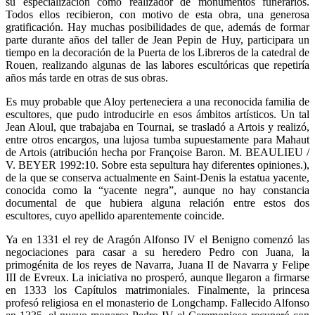
su especialización como realizador de monumentos funerarios.
Todos ellos recibieron, con motivo de esta obra, una generosa
gratificación. Hay muchas posibilidades de que, además de formar
parte durante años del taller de Jean Pepin de Huy, participara un
tiempo en la decoración de la Puerta de los Libreros de la catedral de
Rouen, realizando algunas de las labores escultóricas que repetiría
años más tarde en otras de sus obras.
Es muy probable que Aloy perteneciera a una reconocida familia de
escultores, que pudo introducirle en esos ámbitos artísticos. Un tal
Jean Aloul, que trabajaba en Tournai, se trasladó a Artois y realizó,
entre otros encargos, una lujosa tumba supuestamente para Mahaut
de Artois (atribución hecha por Françoise Baron. M. BEAULIEU /
V. BEYER 1992:10. Sobre esta sepultura hay diferentes opiniones.),
de la que se conserva actualmente en Saint-Denis la estatua yacente,
conocida como la “yacente negra”, aunque no hay constancia
documental de que hubiera alguna relación entre estos dos
escultores, cuyo apellido aparentemente coincide.
Ya en 1331 el rey de Aragón Alfonso IV el Benigno comenzó las
negociaciones para casar a su heredero Pedro con Juana, la
primogénita de los reyes de Navarra, Juana II de Navarra y Felipe
III de Evreux. La iniciativa no prosperó, aunque llegaron a firmarse
en 1333 los Capítulos matrimoniales. Finalmente, la princesa
profesó religiosa en el monasterio de Longchamp. Fallecido Alfonso