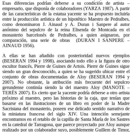
Esas diferencias podrían deberse a su condición de artista –
empresario, que disponía de colaboradores (YARZA 1987). A partir
de las características de la estatua yacente se ha propuesto incluirla
entre la producción artística de un hipotético Maestro de Pedralbes,
como denominaron J. Ainaud y A. Duran i Sanpere al autor
anónimo del sepulcro de la reina Elisenda de Montcada en el
monasterio barcelonés de Pedralbes, a quien asignaron, por
comparación, una serie de obras (DURAN I SANPERE –
AINAUD 1956).
A ellas se han añadido con posterioridad nuevos ejemplos
(BESERAN 1994 y 1998), asociando todo ello a la figura de otro
escultor francés, Pierre de Guines de Artois. Pierre de Guines sigue
siendo un gran desconocido, a quien se ha sugerido ubicar entre el
conjunto de obras documentadas de Aloy (BESERAN 1994 y
2007). No obstante, la atribución más frecuente del sepulcro
gerundense continúa siendo la del maestro Aloy (MANOTE –
TERÉS 2007). Es cierto que la yacente podría deberse a otro artista
próximo al maestro, pero las historias de la caja, que tenían que
basarse en las ilustraciones de un libro en poder de la Madre
Sacristana del monasterio, poseen ese delicado sentido narrativo de
la miniatura francesa del siglo XIV. Una intención semejante
encontramos en el retablo de la capilla de Santa María de los Sastres
en la catedral de Tarragona, que parece proyectado por Aloy aunque
realizado por un colaborador suyo, posiblemente Guillem de Timor,