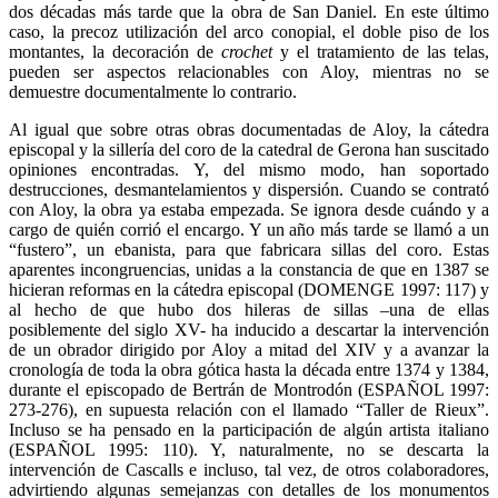
dos décadas más tarde que la obra de San Daniel. En este último
caso, la precoz utilización del arco conopial, el doble piso de los
montantes, la decoración de
crochet
y el tratamiento de las telas,
pueden ser aspectos relacionables con Aloy, mientras no se
demuestre documentalmente lo contrario.
Al igual que sobre otras obras documentadas de Aloy, la cátedra
episcopal y la sillería del coro de la catedral de Gerona han suscitado
opiniones encontradas. Y, del mismo modo, han soportado
destrucciones, desmantelamientos y dispersión. Cuando se contrató
con Aloy, la obra ya estaba empezada. Se ignora desde cuándo y a
cargo de quién corrió el encargo. Y un año más tarde se llamó a un
“fustero”, un ebanista, para que fabricara sillas del coro. Estas
aparentes incongruencias, unidas a la constancia de que en 1387 se
hicieran reformas en la cátedra episcopal (DOMENGE 1997: 117) y
al hecho de que hubo dos hileras de sillas –una de ellas
posiblemente del siglo XV- ha inducido a descartar la intervención
de un obrador dirigido por Aloy a mitad del XIV y a avanzar la
cronología de toda la obra gótica hasta la década entre 1374 y 1384,
durante el episcopado de Bertrán de Montrodón (ESPAÑOL 1997:
273-276), en supuesta relación con el llamado “Taller de Rieux”.
Incluso se ha pensado en la participación de algún artista italiano
(ESPAÑOL 1995: 110). Y, naturalmente, no se descarta la
intervención de Cascalls e incluso, tal vez, de otros colaboradores,
advirtiendo algunas semejanzas con detalles de los monumentos