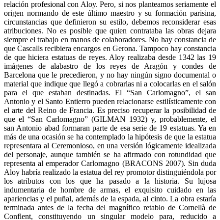
relación profesional con Aloy. Pero, si nos planteamos seriamente el
origen normando de este último maestro y su formación parisina,
circunstancias que definieron su estilo, debemos reconsiderar esas
atribuciones. No es posible que quien contrataba las obras dejara
siempre el trabajo en manos de colaboradores. No hay constancia de
que Cascalls recibiera encargos en Gerona. Tampoco hay constancia
de que hiciera estatuas de reyes. Aloy realizaba desde 1342 las 19
imágenes de alabastro de los reyes de Aragón y condes de
Barcelona que le precedieron, y no hay ningún signo documental o
material que indique que llegó a cobrarlas ni a colocarlas en el salón
para el que estaban destinadas. El “San Carlomagno”, el san
Antonio y el Santo Entierro pueden relacionarse estilísticamente con
el arte del Reino de Francia. Es preciso recuperar la posibilidad de
que el “San Carlomagno” (GILMAN 1932) y, probablemente, el
san Antonio abad formaran parte de esa serie de 19 estatuas. Ya en
más de una ocasión se ha contemplado la hipótesis de que la estatua
representara al Ceremonioso, en una versión lógicamente idealizada
del personaje, aunque también se ha afirmado con rotundidad que
representa al emperador Carlomagno (BRACONS 2007). Sin duda
Aloy habría realizado la estatua del rey promotor distinguiéndola por
los atributos con los que ha pasado a la historia. Su lujosa
indumentaria de hombre de armas, el exquisito cuidado en las
apariencias y el puñal, además de la espada, al cinto. La obra estaría
terminada antes de la fecha del magnífico retablo de Cornellà de
Conflent, constituyendo un singular modelo para, reducido a