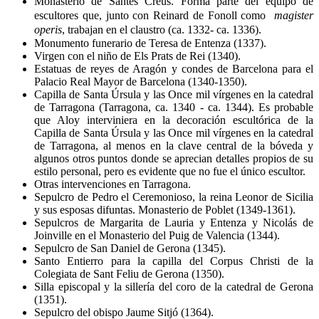
Monasterio de Santes Creus. Forma parte del equipo de
escultores que, junto con Reinard de Fonoll como
magister
operis
, trabajan en el claustro (ca. 1332- ca. 1336).
Monumento funerario de Teresa de Entenza (1337).
Virgen con el niño de Els Prats de Rei (1340).
Estatuas de reyes de Aragón y condes de Barcelona para el
Palacio Real Mayor de Barcelona (1340-1350).
Capilla de Santa Úrsula y las Once mil vírgenes en la catedral
de Tarragona (Tarragona, ca. 1340 - ca. 1344). Es probable
que Aloy interviniera en la decoración escultórica de la
Capilla de Santa Úrsula y las Once mil vírgenes en la catedral
de Tarragona, al menos en la clave central de la bóveda y
algunos otros puntos donde se aprecian detalles propios de su
estilo personal, pero es evidente que no fue el único escultor.
Otras intervenciones en Tarragona.
Sepulcro de Pedro el Ceremonioso, la reina Leonor de Sicilia
y sus esposas difuntas. Monasterio de Poblet (1349-1361).
Sepulcros de Margarita de Lauria y Entenza y Nicolás de
Joinville en el Monasterio del Puig de Valencia (1344).
Sepulcro de San Daniel de Gerona (1345).
Santo Entierro para la capilla del Corpus Christi de la
Colegiata de Sant Feliu de Gerona (1350).
Silla episcopal y la sillería del coro de la catedral de Gerona
(1351).
Sepulcro del obispo Jaume Sitjó (1364).