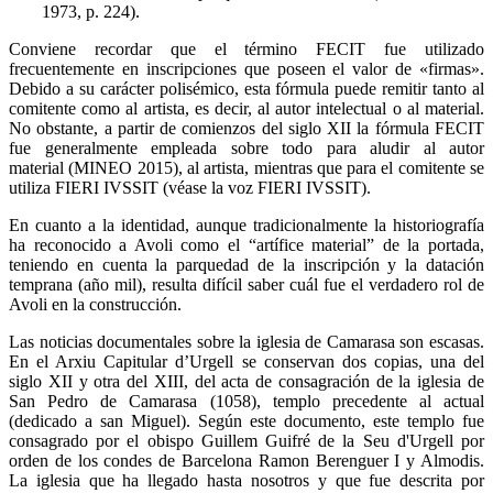
1973, p. 224).
Conviene recordar que el término FECIT fue utilizado
frecuentemente en inscripciones que poseen el valor de «firmas».
Debido a su carácter polisémico, esta fórmula puede remitir tanto al
comitente como al artista, es decir, al autor intelectual o al material.
No obstante, a partir de comienzos del siglo XII la fórmula FECIT
fue generalmente empleada sobre todo para aludir al autor
material (MINEO 2015), al artista, mientras que para el comitente se
utiliza FIERI IVSSIT (véase la voz FIERI IVSSIT).
En cuanto a la identidad, aunque tradicionalmente la historiografía
ha reconocido a Avoli como el “artífice material” de la portada,
teniendo en cuenta la parquedad de la inscripción y la datación
temprana (año mil), resulta difícil saber cuál fue el verdadero rol de
Avoli en la construcción.
Las noticias documentales sobre la iglesia de Camarasa son escasas.
En el Arxiu Capitular d’Urgell se conservan dos copias, una del
siglo XII y otra del XIII, del acta de consagración de la iglesia de
San Pedro de Camarasa (1058), templo precedente al actual
(dedicado a san Miguel). Según este documento, este templo fue
consagrado por el obispo Guillem Guifré de la Seu d'Urgell por
orden de los condes de Barcelona Ramon Berenguer I y Almodis.
La iglesia que ha llegado hasta nosotros y que fue descrita por