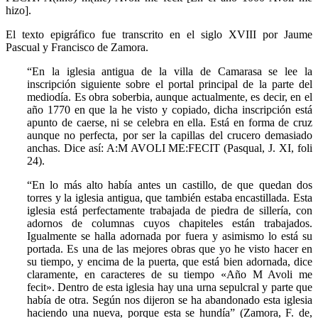
hizo].
El texto epigráfico fue transcrito en el siglo XVIII por Jaume
Pascual y Francisco de Zamora.
“En la iglesia antigua de la villa de Camarasa se lee la
inscripción siguiente sobre el portal principal de la parte del
mediodía. Es obra soberbia, aunque actualmente, es decir, en el
año 1770 en que la he visto y copiado, dicha inscripción está
apunto de caerse, ni se celebra en ella. Está en forma de cruz
aunque no perfecta, por ser la capillas del crucero demasiado
anchas. Dice así: A:M AVOLI ME:FECIT (Pasqual, J. XI, foli
24).
“En lo más alto había antes un castillo, de que quedan dos
torres y la iglesia antigua, que también estaba encastillada. Esta
iglesia está perfectamente trabajada de piedra de sillería, con
adornos de columnas cuyos chapiteles están trabajados.
Igualmente se halla adornada por fuera y asimismo lo está su
portada. Es una de las mejores obras que yo he visto hacer en
su tiempo, y encima de la puerta, que está bien adornada, dice
claramente, en caracteres de su tiempo «Año M Avoli me
fecit». Dentro de esta iglesia hay una urna sepulcral y parte que
había de otra. Según nos dijeron se ha abandonado esta iglesia
haciendo una nueva, porque esta se hundía” (Zamora, F. de,